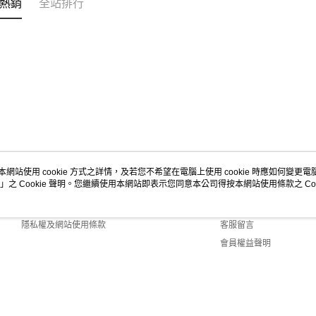
熱銷
全站排行
「AFTE
任。
４．使用「
即時審查
結果請求
５．嚴禁
形，恩沛
動。
本網站使用 cookie 方式之詳情，及若您不希望在電腦上使用 cookie 時應如何變更電腦的
」之 Cookie 聲明。您繼續使用本網站即表示您同意本公司得按本網站使用條款之 Coo
關於我們
客服資訊
商店簡介
購物說明
隱私權及網站使用條款
客服留言
會員權益聲明
聯絡我們
0 Default (TW)