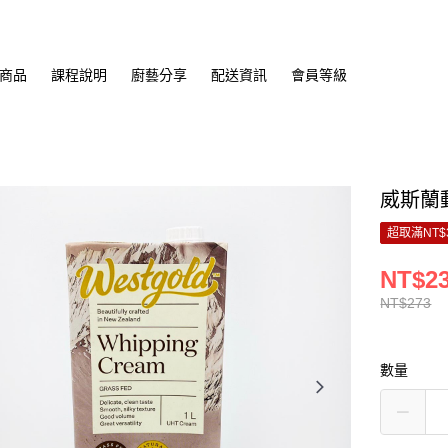
商品
課程說明
廚藝分享
配送資訊
會員等級
威斯蘭動
超取滿NT$
NT$2
NT$273
數量