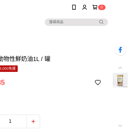
0
物性鮮奶油1L / 罐
3,000免運
35