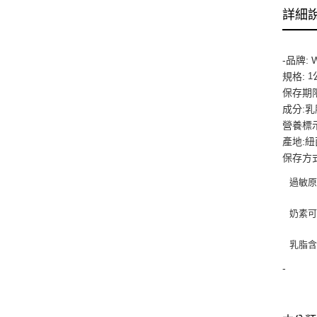
詳細
-
品牌:
W
1
規格:
保存期限
成分:
乳
營養標示
產地:
保存方式
過敏原
奶素
乳脂含
-