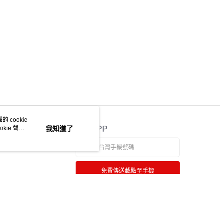
E先享後付」，若未經同意申辦者引起之損失，本公司不負相關責
AFTEE先享後付」時，將依據個別帳號之用戶狀況，依本公司
核予不同之上限額度；若仍有額度不足之情形，本公司將視審查
用戶進行身份認證。
一人註冊多個帳號或使用他人資訊註冊。若發現惡意使用之情
科技股份有限公司將有權停止該用戶之使用額度並採取法律行
 cookie
kie 聲明
我知道了
官方APP
免費傳送載點至手機
若接到可疑電話，請洽詢165反詐騙專線