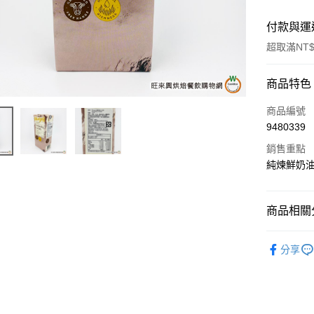
付款與運
超取滿NT$
付款方式
商品特色
信用卡一
商品編號
9480339
LINE Pay
銷售重點
Apple Pay
純煉鮮奶
街口支付
商品相關分
悠遊付
低溫-宅配
全盈+PAY
分享
AFTEE先
相關說明
【關於「A
ATM付款
AFTEE