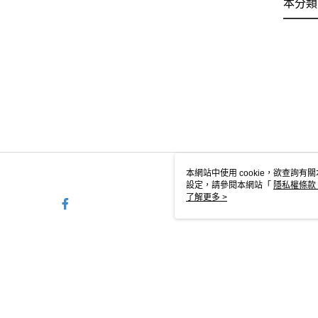
本分類
本網站中使用 cookie，欲查詢有關
設定，請參閱本網站「
隱私權條款
使用 cookie。
了解更多 >
TYO-TW-MWEBG132 Web2.
© 2026 by 旺來興企業股份有限公司