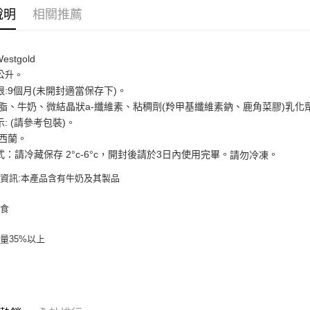
便利好安
說明
相關推薦
１．簡單
２．便利
運送方式
３．安心
estgold
冷藏7-11
【「AFT
公升
。
每筆NT$2
１．於結帳
:9個月(未開封適當保存下)。
付」結帳
冷藏宅配-
２．訂單
脂、牛奶、微結晶狀a-纖維素、
粘稠劑(羚甲基纖維素鈉、鹿角菜膠)
乳化
３．收到繳
: (請參考包裝)。
每筆NT$2
／ATM／
紐西蘭。
※ 請注意
開封後請於3日內使用完畢。
。
：請冷藏保存 2°c-6°c，
請勿冷凍
絡購買商品
先享後付
資訊:本產品含有牛奶及其製品
※ 交易是
是否繳費成
付客戶支
可食
【注意事
量35%以上
１．透過由
交易，需
求債權轉
２．關於
https://aft
３．未成