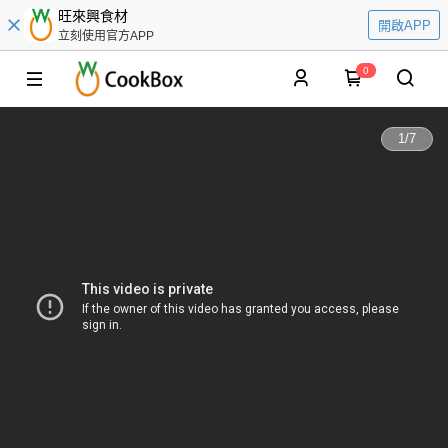
旺來興食材
開啟APP
立刻使用官方APP
0
1
/
7