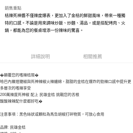
LINE Pay
銷售重點
Apple Pay
桔辣死神醬不僅辣度爆表，更加入了金桔的鮮甜風味，帶來一種獨
特的口感。不論是用來調味炒飯、炒麵、湯品，或是搭配烤肉、火
街口支付
鍋，都能為您的餐桌增添一份辣味的驚喜。
悠遊付
全盈+PAY
詳細說明
相關推薦
AFTEE先享後付
相關說明
【關於「AFTEE先享後付」】
�顛覆您的嗜辣桔限�
ATM付款
AFTEE先享後付是「在收到商品之後才付款」的支付方式。 讓您購物簡單
哈巴內羅燈籠椒與死神辣椒火辣纏綿，甜甜的金桔在爆炸的勁辣口感中提升更
便利好安心！
多層次的嗜辣享受
１．簡單：不需註冊會員、不需綁卡、不需儲值。
運送方式
２．便利：只要手機號碼，簡訊認證，即可結帳。
200萬辣度死神椒 配上 民雄金桔 挑戰您的舌根
３．安心：先確認商品／服務後，再付款。
全家取貨付款-重量限制含紙箱10kg，請控制商品重量在9~9.5
酸酸辣辣配什麼都好吃�
kg
【「AFTEE先享後付」結帳流程】
注意事項：黑色絲狀或顆粒為馬告胡椒打碎物質，可放心食用
１．於結帳方式選擇「AFTEE先享後付」後，將跳轉至「AFTEE先享後付」
每筆NT$90，滿NT$990(含以上)免運費
結帳頁面，進行簡訊認證並確認金額後，即可完成結帳。
２．訂單成立數日內，您將收到繳費通知簡訊。
付款後全家取貨-重量限制含紙箱10kg，請控制商品重量在9~
品牌: 民雄金桔
３．收到繳費通知簡訊後14天內，點擊此簡訊中的連結，可透過四大超商／