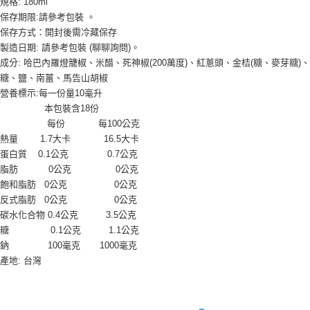
規格: 180ml
9.5kg
ATM／網路銀行／等多元方式進行付款，方視為交易完成。
保存期限:請參考包裝 。
※ 請注意：結帳手續完成當下不需立刻繳費，但若您需要取消訂單，請聯絡
每筆NT$90，滿NT$990(含以上)免運費
保存方式：開封後需冷藏保存
購買商品的店家。未經商家同意取消之訂單仍視為有效，需透過AFTEE先享
後付繳納相關費用。
製造日期: 請參考包裝 (聊聊詢問)。
7-11取貨付款-重量限制含紙箱10kg，請控制商品重量在9~9.5
※ 交易是否成功請以「AFTEE先享後付 」之結帳頁面顯示為準，若有關於
成分: 哈巴內羅燈籠椒、米醋、死神椒(200萬度)、紅蔥頭、金桔(糖、麥芽糖)、
kg
是否繳費成功／繳費後需取消欲退款等相關疑問，請聯繫「AFTEE先享後付
糖、鹽、南薑、馬告山胡椒
客戶支援中心」
https://netprotections.freshdesk.com/support/home
每筆NT$90，滿NT$990(含以上)免運費
營養標示:每一份量10毫升
【注意事項】
本包裝含18份
付款後7-11取貨-重量限制含紙箱10kg，請控制商品重量在9~
１．透過由恩沛科技股份有限公司提供之「AFTEE先享後付」服務完成之交
每份 每100公克
9.5kg
易，需依本服務之必要範圍內提供個人資料，並將交易相關給付款項請求債
熱量 1.7大卡 16.5大卡
權轉讓予恩沛科技股份有限公司。
每筆NT$90，滿NT$990(含以上)免運費
蛋白質 0.1公克 0.7公克
２．關於個人資料處理事宜，請瀏覽以下網址：
脂肪 0公克 0公克
https://aftee.tw/terms/#terms3
宅配-新竹物流
３．未成年的使用者請事先徵得法定代理人或監護人之同意方可使用
飽和脂肪 0公克 0公克
每筆NT$150，滿NT$2,000(含以上)免運費
「AFTEE先享後付」，若未經同意申辦者引起之損失，本公司不負相關責
反式脂肪 0公克 0公克
任。
碳水化合物 0.4公克 3.5公克
離島客戶-中華郵政
４．使用「AFTEE先享後付」時，將依據個別帳號之用戶狀況，依本公司即
糖 0.1公克 1.1公克
時審查核予不同之上限額度；若仍有額度不足之情形，本公司將視審查結果
每筆NT$120，滿NT$2,000(含以上)免運費
請求用戶進行身份認證。
鈉 100毫克 1000毫克
５．嚴禁一人註冊多個帳號或使用他人資訊註冊。若發現惡意使用之情形，
產地: 台灣
恩沛科技股份有限公司將有權停止該用戶之使用額度並採取法律行動。