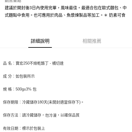
銷售重點
街口支付
建議於開封後3日內使用完畢，風味最佳。最適合包在歐式麵包、中
式麵點中食用。也可應用於肉品、魚漿煉製品等加工。＊ 奶素可食
悠遊付
全盈+PAY
AFTEE先享後付
詳細說明
相關推薦
相關說明
【關於「AFTEE先享後付」】
ATM付款
AFTEE先享後付是「在收到商品之後才付款」的支付方式。 讓您購物簡單
品 名︰寶宏250不熔乾酪丁 - 橘切達
便利好安心！
１．簡單：不需註冊會員、不需綁卡、不需儲值。
運送方式
２．便利：只要手機號碼，簡訊認證，即可結帳。
成 分︰如包裝所示
３．安心：先確認商品／服務後，再付款。
冷藏7-11取貨(快速到店) 單筆限重10kg
規 格︰500g±3% 包
每筆NT$220，滿NT$3,000(含以上)免運費
【「AFTEE先享後付」結帳流程】
１．於結帳方式選擇「AFTEE先享後付」後，將跳轉至「AFTEE先享後付」
冷藏宅配-新竹物流 單筆限重20kg
結帳頁面，進行簡訊認證並確認金額後，即可完成結帳。
保存期限︰冷藏儲存180天(未開封適當保存下)。
２．訂單成立數日內，您將收到繳費通知簡訊。
每筆NT$200，滿NT$3,000(含以上)免運費
３．收到繳費通知簡訊後14天內，點擊此簡訊中的連結，可透過四大超商／
保存方法︰請冷藏儲存，
，以確保品質
勿冷凍
ATM／網路銀行／等多元方式進行付款，方視為交易完成。
※ 請注意：結帳手續完成當下不需立刻繳費，但若您需要取消訂單，請聯絡
購買商品的店家。未經商家同意取消之訂單仍視為有效，需透過AFTEE先享
有效日期︰標示於包裝上