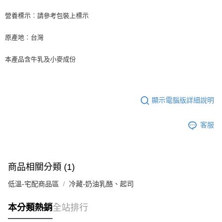
後付繳納相關費用。
※ 交易是否成功請以「AFTEE先享後付 」之結帳頁面顯示為準，若有關於
營養標示︰請參考包裝上標示
是否繳費成功／繳費後需取消欲退款等相關疑問，請聯繫「AFTEE先享後付
客戶支援中心」
https://netprotections.freshdesk.com/support/home
原產地︰台灣
【注意事項】
１．透過由恩沛科技股份有限公司提供之「AFTEE先享後付」服務完成之交
本產品含牛乳及小麥成份
易，需依本服務之必要範圍內提供個人資料，並將交易相關給付款項請求債
權轉讓予恩沛科技股份有限公司。
２．關於個人資料處理事宜，請瀏覽以下網址：
https://aftee.tw/terms/#terms3
３．未成年的使用者請事先徵得法定代理人或監護人之同意方可使用
顯示電腦版詳細說明
「AFTEE先享後付」，若未經同意申辦者引起之損失，本公司不負相關責
任。
客服
４．使用「AFTEE先享後付」時，將依據個別帳號之用戶狀況，依本公司即
時審查核予不同之上限額度；若仍有額度不足之情形，本公司將視審查結果
請求用戶進行身份認證。
５．嚴禁一人註冊多個帳號或使用他人資訊註冊。若發現惡意使用之情形，
恩沛科技股份有限公司將有權停止該用戶之使用額度並採取法律行動。
商品相關分類 (1)
低溫-宅配商品區
冷藏-奶油乳酪、起司
本分類熱銷
全站排行