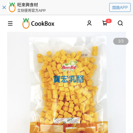
旺來興食材
開啟APP
立刻使用官方APP
0
1
/
3