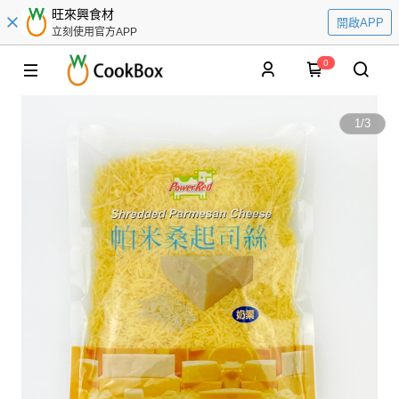
旺來興食材
開啟APP
立刻使用官方APP
0
1
/
3