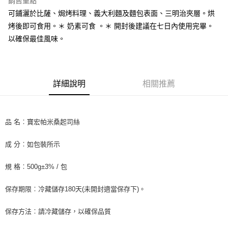
銷售重點
街口支付
可鋪灑於比薩、焗烤料理、義大利麵及麵包表面、三明治夾層。烘
烤後即可食用。＊ 奶素可食 。＊ 開封後建議在七日內使用完畢。
悠遊付
以確保最佳風味。
全盈+PAY
AFTEE先享後付
相關說明
詳細說明
相關推薦
【關於「AFTEE先享後付」】
ATM付款
AFTEE先享後付是「在收到商品之後才付款」的支付方式。 讓您購物簡單
便利好安心！
１．簡單：不需註冊會員、不需綁卡、不需儲值。
品 名︰寶宏帕米桑起司絲
運送方式
２．便利：只要手機號碼，簡訊認證，即可結帳。
３．安心：先確認商品／服務後，再付款。
冷藏7-11取貨(快速到店) 單筆限重10kg
成 分︰如包裝所示
每筆NT$220，滿NT$3,000(含以上)免運費
【「AFTEE先享後付」結帳流程】
１．於結帳方式選擇「AFTEE先享後付」後，將跳轉至「AFTEE先享後付」
規 格︰500g±3% / 包
冷藏宅配-新竹物流 單筆限重20kg
結帳頁面，進行簡訊認證並確認金額後，即可完成結帳。
２．訂單成立數日內，您將收到繳費通知簡訊。
每筆NT$200，滿NT$3,000(含以上)免運費
保存期限︰冷藏儲存180天(未開封適當保存下)。
３．收到繳費通知簡訊後14天內，點擊此簡訊中的連結，可透過四大超商／
ATM／網路銀行／等多元方式進行付款，方視為交易完成。
※ 請注意：結帳手續完成當下不需立刻繳費，但若您需要取消訂單，請聯絡
保存方法︰請冷藏儲存，以確保品質
購買商品的店家。未經商家同意取消之訂單仍視為有效，需透過AFTEE先享