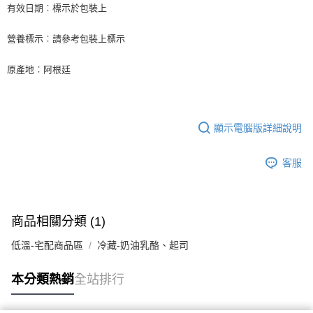
後付繳納相關費用。
有效日期︰標示於包裝上
※ 交易是否成功請以「AFTEE先享後付 」之結帳頁面顯示為準，若有關於
是否繳費成功／繳費後需取消欲退款等相關疑問，請聯繫「AFTEE先享後付
營養標示︰請參考包裝上標示
客戶支援中心」
https://netprotections.freshdesk.com/support/home
【注意事項】
原產地︰阿根廷
１．透過由恩沛科技股份有限公司提供之「AFTEE先享後付」服務完成之交
易，需依本服務之必要範圍內提供個人資料，並將交易相關給付款項請求債
權轉讓予恩沛科技股份有限公司。
２．關於個人資料處理事宜，請瀏覽以下網址：
https://aftee.tw/terms/#terms3
顯示電腦版詳細說明
３．未成年的使用者請事先徵得法定代理人或監護人之同意方可使用
「AFTEE先享後付」，若未經同意申辦者引起之損失，本公司不負相關責
客服
任。
４．使用「AFTEE先享後付」時，將依據個別帳號之用戶狀況，依本公司即
時審查核予不同之上限額度；若仍有額度不足之情形，本公司將視審查結果
請求用戶進行身份認證。
５．嚴禁一人註冊多個帳號或使用他人資訊註冊。若發現惡意使用之情形，
商品相關分類 (1)
恩沛科技股份有限公司將有權停止該用戶之使用額度並採取法律行動。
低溫-宅配商品區
冷藏-奶油乳酪、起司
本分類熱銷
全站排行