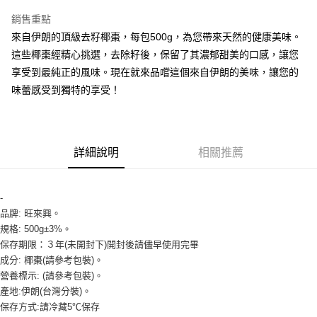
Apple Pay
銷售重點
街口支付
來自伊朗的頂級去籽椰棗，每包500g，為您帶來天然的健康美味。
這些椰棗經精心挑選，去除籽後，保留了其濃郁甜美的口感，讓您
悠遊付
享受到最純正的風味。現在就來品嚐這個來自伊朗的美味，讓您的
全盈+PAY
味蕾感受到獨特的享受！
AFTEE先享後付
相關說明
【關於「AFTEE先享後付」】
詳細說明
相關推薦
ATM付款
AFTEE先享後付是「在收到商品之後才付款」的支付方式。 讓您購物簡單
便利好安心！
１．簡單：不需註冊會員、不需綁卡、不需儲值。
運送方式
２．便利：只要手機號碼，簡訊認證，即可結帳。
-
３．安心：先確認商品／服務後，再付款。
品牌: 旺來興。
冷藏7-11取貨(快速到店) 單筆限重10kg
規格: 500g±3%。
每筆NT$220，滿NT$3,000(含以上)免運費
【「AFTEE先享後付」結帳流程】
保存期限：３年(未開封下)開封後請儘早使用完畢
１．於結帳方式選擇「AFTEE先享後付」後，將跳轉至「AFTEE先享後付」
冷藏宅配-新竹物流 單筆限重20kg
成分: 椰棗(請參考包裝)。
結帳頁面，進行簡訊認證並確認金額後，即可完成結帳。
２．訂單成立數日內，您將收到繳費通知簡訊。
營養標示: (請參考包裝)。
每筆NT$200，滿NT$3,000(含以上)免運費
３．收到繳費通知簡訊後14天內，點擊此簡訊中的連結，可透過四大超商／
產地:伊朗(台灣分裝)。
ATM／網路銀行／等多元方式進行付款，方視為交易完成。
保存方式:請冷藏5℃保存
※ 請注意：結帳手續完成當下不需立刻繳費，但若您需要取消訂單，請聯絡