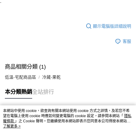
-
購買商品的店家。未經商家同意取消之訂單仍視為有效，需透過AFTEE先享
後付繳納相關費用。
※ 交易是否成功請以「AFTEE先享後付 」之結帳頁面顯示為準，若有關於
是否繳費成功／繳費後需取消欲退款等相關疑問，請聯繫「AFTEE先享後付
客戶支援中心」
https://netprotections.freshdesk.com/support/home
顯示電腦版詳細說明
【注意事項】
客服
１．透過由恩沛科技股份有限公司提供之「AFTEE先享後付」服務完成之交
易，需依本服務之必要範圍內提供個人資料，並將交易相關給付款項請求債
權轉讓予恩沛科技股份有限公司。
２．關於個人資料處理事宜，請瀏覽以下網址：
https://aftee.tw/terms/#terms3
商品相關分類 (1)
３．未成年的使用者請事先徵得法定代理人或監護人之同意方可使用
「AFTEE先享後付」，若未經同意申辦者引起之損失，本公司不負相關責
低溫-宅配商品區
冷藏-果乾
任。
４．使用「AFTEE先享後付」時，將依據個別帳號之用戶狀況，依本公司即
時審查核予不同之上限額度；若仍有額度不足之情形，本公司將視審查結果
本分類熱銷
全站排行
請求用戶進行身份認證。
５．嚴禁一人註冊多個帳號或使用他人資訊註冊。若發現惡意使用之情形，
恩沛科技股份有限公司將有權停止該用戶之使用額度並採取法律行動。
本網站中使用 cookie，欲查詢有關本網站使用 cookie 方式之詳情，及若您不希
熱門標籤
望在電腦上使用 cookie 時應如何變更電腦的 cookie 設定，請參閱本網站「
隱私
權條款
」之 Cookie 聲明。您繼續使用本網站即表示您同意本公司得按本網站使
用條款之 Cookie 聲明使用 cookie。
了解更多 >