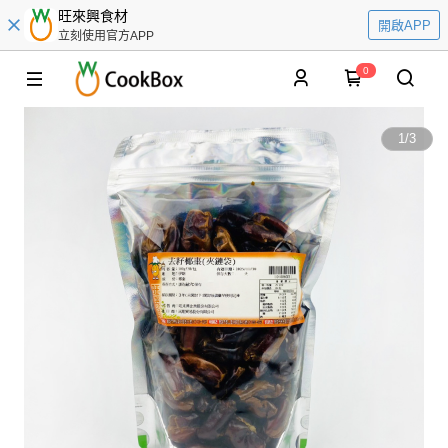
旺來興食材
開啟APP
立刻使用官方APP
0
1
/
3