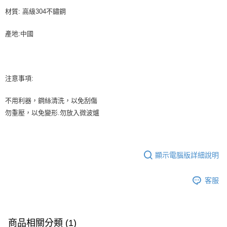
材質: 高級304不鏽鋼
產地:中國
注意事項:
不用利器，鋼絲清洗，以免刮傷
勿重壓，以免變形.勿放入微波爐
顯示電腦版詳細說明
客服
商品相關分類 (1)