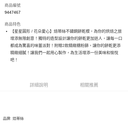
商品編號
超商取貨付款
9447467
LINE Pay
商品特色
Apple Pay
【星星圓形 / 花朵愛心】焙蒂絲不鏽鋼餅乾模，為你的烘焙之旅
增添無限創意！獨特的造型設計讓你的餅乾更加迷人，讓每一口
街口支付
都成為驚喜的味蕾派對！附贈2款精緻糖粉篩，讓你的餅乾更添
悠遊付
精緻細膩！讓我們一起用心製作，為生活增添一份美味和愉悅
吧！
全盈+PAY
AFTEE先享後付
相關說明
詳細說明
相關推薦
【關於「AFTEE先享後付」】
ATM付款
AFTEE先享後付是「在收到商品之後才付款」的支付方式。 讓您購物簡單
便利好安心！
１．簡單：不需註冊會員、不需綁卡、不需儲值。
運送方式
２．便利：只要手機號碼，簡訊認證，即可結帳。
３．安心：先確認商品／服務後，再付款。
全家取貨付款-重量限制含紙箱10kg，請控制商品重量在9~9.5
品牌: 焙蒂絲
kg
【「AFTEE先享後付」結帳流程】
１．於結帳方式選擇「AFTEE先享後付」後，將跳轉至「AFTEE先享後付」