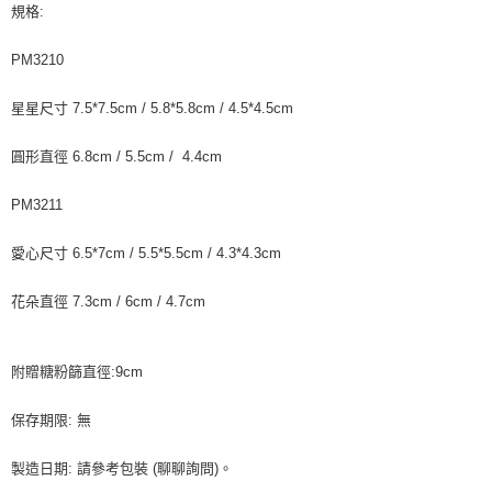
每筆NT$90，滿NT$990(含以上)免運費
規格:
結帳頁面，進行簡訊認證並確認金額後，即可完成結帳。
２．訂單成立數日內，您將收到繳費通知簡訊。
付款後全家取貨-重量限制含紙箱10kg，請控制商品重量在9~
３．收到繳費通知簡訊後14天內，點擊此簡訊中的連結，可透過四大超商／
PM3210
9.5kg
ATM／網路銀行／等多元方式進行付款，方視為交易完成。
※ 請注意：結帳手續完成當下不需立刻繳費，但若您需要取消訂單，請聯絡
每筆NT$90，滿NT$990(含以上)免運費
星星尺寸 7.5*7.5cm / 5.8*5.8cm / 4.5*4.5cm
購買商品的店家。未經商家同意取消之訂單仍視為有效，需透過AFTEE先享
後付繳納相關費用。
7-11取貨付款-重量限制含紙箱10kg，請控制商品重量在9~9.5
※ 交易是否成功請以「AFTEE先享後付 」之結帳頁面顯示為準，若有關於
圓形直徑 6.8cm / 5.5cm / 4.4cm
kg
是否繳費成功／繳費後需取消欲退款等相關疑問，請聯繫「AFTEE先享後付
客戶支援中心」
https://netprotections.freshdesk.com/support/home
每筆NT$90，滿NT$990(含以上)免運費
PM3211
【注意事項】
付款後7-11取貨-重量限制含紙箱10kg，請控制商品重量在9~
１．透過由恩沛科技股份有限公司提供之「AFTEE先享後付」服務完成之交
愛心尺寸 6.5*7cm / 5.5*5.5cm / 4.3*4.3cm
9.5kg
易，需依本服務之必要範圍內提供個人資料，並將交易相關給付款項請求債
權轉讓予恩沛科技股份有限公司。
每筆NT$90，滿NT$990(含以上)免運費
花朵直徑 7.3cm / 6cm / 4.7cm
２．關於個人資料處理事宜，請瀏覽以下網址：
https://aftee.tw/terms/#terms3
宅配-新竹物流
３．未成年的使用者請事先徵得法定代理人或監護人之同意方可使用
每筆NT$150，滿NT$2,000(含以上)免運費
「AFTEE先享後付」，若未經同意申辦者引起之損失，本公司不負相關責
附贈糖粉篩直徑:9cm
任。
離島客戶-中華郵政
４．使用「AFTEE先享後付」時，將依據個別帳號之用戶狀況，依本公司即
保存期限: 無
時審查核予不同之上限額度；若仍有額度不足之情形，本公司將視審查結果
每筆NT$120，滿NT$2,000(含以上)免運費
請求用戶進行身份認證。
製造日期: 請參考包裝 (聊聊詢問)。
５．嚴禁一人註冊多個帳號或使用他人資訊註冊。若發現惡意使用之情形，
恩沛科技股份有限公司將有權停止該用戶之使用額度並採取法律行動。