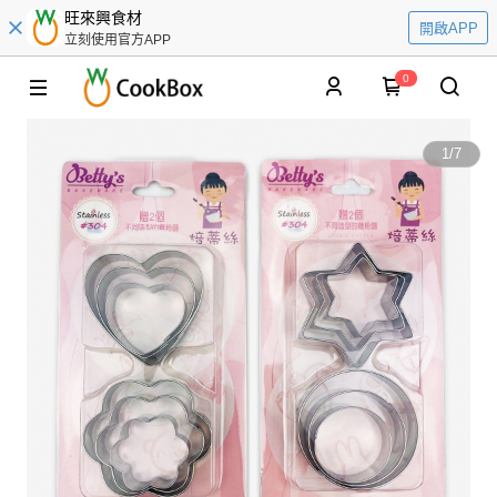
旺來興食材
開啟APP
立刻使用官方APP
0
1
/
7