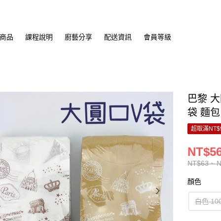
商品
課程說明
廚藝分享
配送資訊
會員等級
巴黎 大
袋 麵包
超取滿NT$
NT$56
NT$63 ~ 
顏色
白色 10