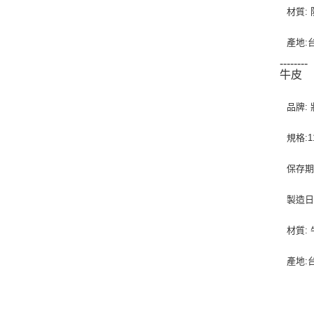
材質: 
產地:
--------
牛皮
品牌:
規格:11
保存期
製造日
材質:
產地: