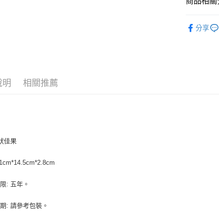
商品相關分
全盈+PAY
包裝材料
分享
AFTEE先
相關說明
【關於「A
ATM付款
AFTEE
便利好安
１．簡單
說明
相關推薦
２．便利
運送方式
３．安心
全家取貨付
【「AFT
5kg
１．於結帳
付」結帳
每筆NT$9
 狀佳果
２．訂單
３．收到繳
付款後全家
／ATM／
cm*14.5cm*2.8cm
9.5kg
※ 請注意
絡購買商品
每筆NT$9
限: 五年。
先享後付
※ 交易是
7-11取
是否繳費成
期: 請參考包裝。
5kg
付客戶支