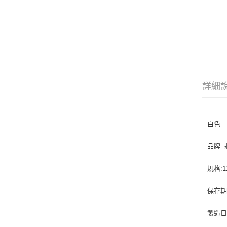
詳細
白色
品牌:
規格:11
保存期
製造日