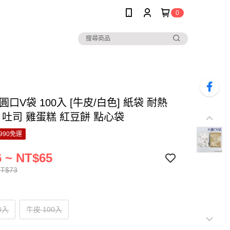
0
圓口V袋 100入 [牛皮/白色] 紙袋 耐熱
 吐司 雞蛋糕 紅豆餅 點心袋
990免運
 ~ NT$65
NT$73
0入
牛皮 100入