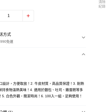
清除
紀錄
送方式
990免運
次付款
付款
圓口設計，方便取放！2. 牛皮材質，高品質保證！3. 耐熱
保持食物溫熱美味！4. 適用於麵包、吐司、雞蛋糕等多
5. 白色外觀，簡潔時尚！6. 100入一組，足夠使用！