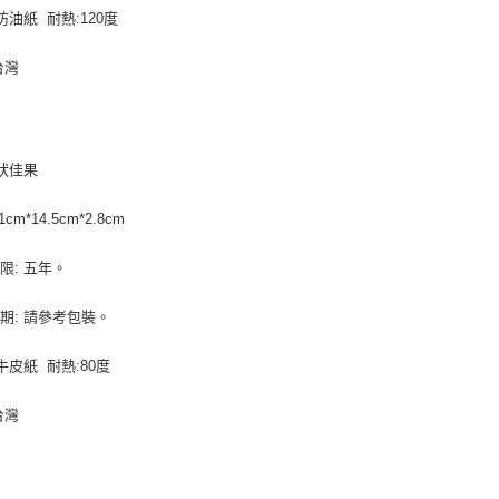
每筆NT$9
防油紙 耐熱:120度
【注意事
１．透過由
付款後7-
交易，需
台灣
9.5kg
求債權轉
２．關於
每筆NT$9
https://aft
３．未成
宅配-新竹
「AFTE
 狀佳果
每筆NT$1
任。
４．使用「
cm*14.5cm*2.8cm
離島客戶-
即時審查
結果請求
每筆NT$1
５．嚴禁
限: 五年。
形，恩沛
動。
期: 請參考包裝。
 牛皮紙 耐熱:80度
台灣