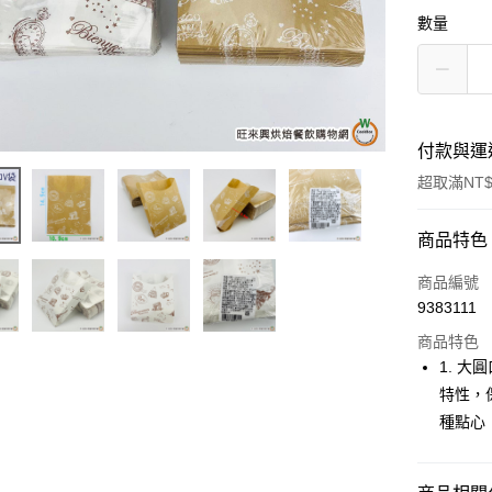
數量
付款與運
超取滿NT$
付款方式
商品特色
信用卡一
商品編號
9383111
超商取貨
商品特色
LINE Pay
1. 大
特性，
Apple Pay
種點心！
街口支付
悠遊付