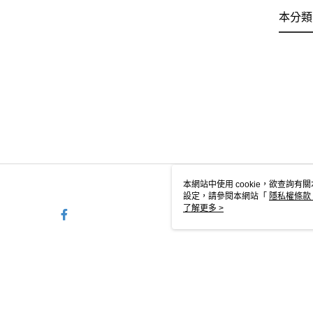
本分類
本網站中使用 cookie，欲查詢有關
設定，請參閱本網站「
隱私權條款
使用 cookie。
了解更多 >