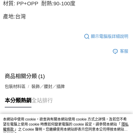
材質: PP+OPP 耐熱:90-100度
產地:台灣
顯示電腦版詳細說明
客服
商品相關分類 (1)
包裝材料區
裝飾／腰封／插牌
本分類熱銷
全站排行
本網站中使用 cookie，欲查詢有關本網站使用 cookie 方式之詳情，及若您不希
熱門標籤
望在電腦上使用 cookie 時應如何變更電腦的 cookie 設定，請參閱本網站「
隱私
權條款
」之 Cookie 聲明。您繼續使用本網站即表示您同意本公司得按本網站使