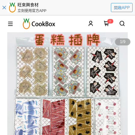
旺來興食材
開啟APP
立刻使用官方APP
0
1
/
9