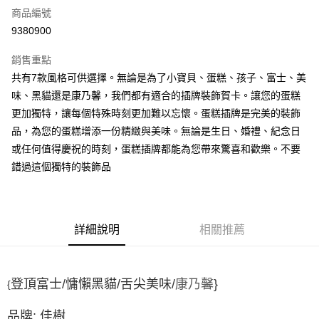
商品編號
超商取貨付款
9380900
LINE Pay
銷售重點
Apple Pay
共有7款風格可供選擇。無論是為了小寶貝、蛋糕、孩子、富士、美
味、黑貓還是康乃馨，我們都有適合的插牌裝飾賀卡。讓您的蛋糕
街口支付
更加獨特，讓每個特殊時刻更加難以忘懷。蛋糕插牌是完美的裝飾
悠遊付
品，為您的蛋糕增添一份精緻與美味。無論是生日、婚禮、紀念日
或任何值得慶祝的時刻，蛋糕插牌都能為您帶來驚喜和歡樂。不要
全盈+PAY
錯過這個獨特的裝飾品
AFTEE先享後付
相關說明
【關於「AFTEE先享後付」】
ATM付款
AFTEE先享後付是「在收到商品之後才付款」的支付方式。 讓您購物簡單
詳細說明
相關推薦
便利好安心！
１．簡單：不需註冊會員、不需綁卡、不需儲值。
運送方式
２．便利：只要手機號碼，簡訊認證，即可結帳。
３．安心：先確認商品／服務後，再付款。
全家取貨付款-重量限制含紙箱10kg，請控制商品重量在9~9.5
登頂富士/慵懶黑貓/舌尖美味/
}
康乃馨
{
kg
【「AFTEE先享後付」結帳流程】
品牌: 佳樹
１．於結帳方式選擇「AFTEE先享後付」後，將跳轉至「AFTEE先享後付」