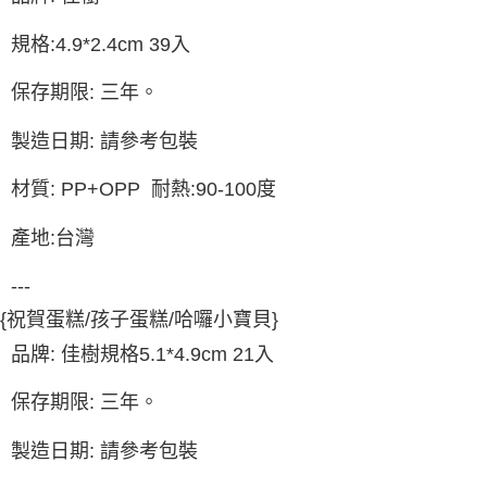
每筆NT$90，滿NT$990(含以上)免運費
結帳頁面，進行簡訊認證並確認金額後，即可完成結帳。
２．訂單成立數日內，您將收到繳費通知簡訊。
付款後全家取貨-重量限制含紙箱10kg，請控制商品重量在9~
規格:4.9*2.4cm 39入
３．收到繳費通知簡訊後14天內，點擊此簡訊中的連結，可透過四大超商／
9.5kg
ATM／網路銀行／等多元方式進行付款，方視為交易完成。
保存期限: 三年。
※ 請注意：結帳手續完成當下不需立刻繳費，但若您需要取消訂單，請聯絡
每筆NT$90，滿NT$990(含以上)免運費
購買商品的店家。未經商家同意取消之訂單仍視為有效，需透過AFTEE先享
後付繳納相關費用。
7-11取貨付款-重量限制含紙箱10kg，請控制商品重量在9~9.5
製造日期: 請參考包裝
※ 交易是否成功請以「AFTEE先享後付 」之結帳頁面顯示為準，若有關於
kg
是否繳費成功／繳費後需取消欲退款等相關疑問，請聯繫「AFTEE先享後付
材質: PP+OPP 耐熱:90-100度
客戶支援中心」
https://netprotections.freshdesk.com/support/home
每筆NT$90，滿NT$990(含以上)免運費
【注意事項】
付款後7-11取貨-重量限制含紙箱10kg，請控制商品重量在9~
產地:台灣
１．透過由恩沛科技股份有限公司提供之「AFTEE先享後付」服務完成之交
9.5kg
易，需依本服務之必要範圍內提供個人資料，並將交易相關給付款項請求債
---
權轉讓予恩沛科技股份有限公司。
每筆NT$90，滿NT$990(含以上)免運費
２．關於個人資料處理事宜，請瀏覽以下網址：
{
祝賀蛋糕/
孩子蛋糕/
哈囉小寶貝
}
https://aftee.tw/terms/#terms3
宅配-新竹物流
３．未成年的使用者請事先徵得法定代理人或監護人之同意方可使用
品牌:
佳樹
規格5.1*4.9cm 21入
每筆NT$150，滿NT$2,000(含以上)免運費
「AFTEE先享後付」，若未經同意申辦者引起之損失，本公司不負相關責
任。
離島客戶-中華郵政
保存期限: 三年。
４．使用「AFTEE先享後付」時，將依據個別帳號之用戶狀況，依本公司即
時審查核予不同之上限額度；若仍有額度不足之情形，本公司將視審查結果
每筆NT$120，滿NT$2,000(含以上)免運費
請求用戶進行身份認證。
製造日期: 請參考包裝
５．嚴禁一人註冊多個帳號或使用他人資訊註冊。若發現惡意使用之情形，
恩沛科技股份有限公司將有權停止該用戶之使用額度並採取法律行動。