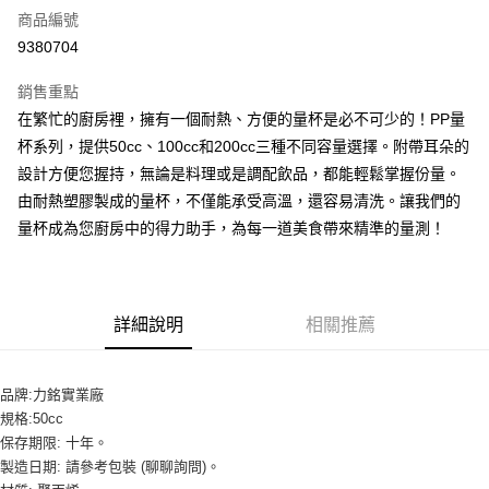
商品編號
超商取貨付款
9380704
LINE Pay
銷售重點
Apple Pay
在繁忙的廚房裡，擁有一個耐熱、方便的量杯是必不可少的！PP量
杯系列，提供50cc、100cc和200cc三種不同容量選擇。附帶耳朵的
街口支付
設計方便您握持，無論是料理或是調配飲品，都能輕鬆掌握份量。
悠遊付
由耐熱塑膠製成的量杯，不僅能承受高溫，還容易清洗。讓我們的
量杯成為您廚房中的得力助手，為每一道美食帶來精準的量測！
全盈+PAY
AFTEE先享後付
相關說明
詳細說明
相關推薦
【關於「AFTEE先享後付」】
ATM付款
AFTEE先享後付是「在收到商品之後才付款」的支付方式。 讓您購物簡單
便利好安心！
１．簡單：不需註冊會員、不需綁卡、不需儲值。
品牌:力銘實業廠
運送方式
２．便利：只要手機號碼，簡訊認證，即可結帳。
規格:50cc
３．安心：先確認商品／服務後，再付款。
全家取貨付款-重量限制含紙箱10kg，請控制商品重量在9~9.5
保存期限: 十年。
kg
【「AFTEE先享後付」結帳流程】
製造日期: 請參考包裝 (聊聊詢問)。
１．於結帳方式選擇「AFTEE先享後付」後，將跳轉至「AFTEE先享後付」