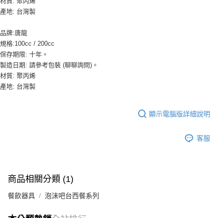
每筆NT$90，滿NT$990(含以上)免運費
材質: 聚丙烯
結帳頁面，進行簡訊認證並確認金額後，即可完成結帳。
產地: 台灣製
２．訂單成立數日內，您將收到繳費通知簡訊。
付款後全家取貨-重量限制含紙箱10kg，請控制商品重量在9~
３．收到繳費通知簡訊後14天內，點擊此簡訊中的連結，可透過四大超商／
9.5kg
品牌:唐龍
ATM／網路銀行／等多元方式進行付款，方視為交易完成。
※ 請注意：結帳手續完成當下不需立刻繳費，但若您需要取消訂單，請聯絡
每筆NT$90，滿NT$990(含以上)免運費
規格:100cc / 200cc
購買商品的店家。未經商家同意取消之訂單仍視為有效，需透過AFTEE先享
保存期限: 十年。
後付繳納相關費用。
7-11取貨付款-重量限制含紙箱10kg，請控制商品重量在9~9.5
製造日期: 請參考包裝 (聊聊詢問)。
※ 交易是否成功請以「AFTEE先享後付 」之結帳頁面顯示為準，若有關於
kg
材質: 聚丙烯
是否繳費成功／繳費後需取消欲退款等相關疑問，請聯繫「AFTEE先享後付
客戶支援中心」
https://netprotections.freshdesk.com/support/home
產地: 台灣製
每筆NT$90，滿NT$990(含以上)免運費
【注意事項】
付款後7-11取貨-重量限制含紙箱10kg，請控制商品重量在9~
１．透過由恩沛科技股份有限公司提供之「AFTEE先享後付」服務完成之交
顯示電腦版詳細說明
9.5kg
易，需依本服務之必要範圍內提供個人資料，並將交易相關給付款項請求債
權轉讓予恩沛科技股份有限公司。
每筆NT$90，滿NT$990(含以上)免運費
客服
２．關於個人資料處理事宜，請瀏覽以下網址：
https://aftee.tw/terms/#terms3
宅配-新竹物流
３．未成年的使用者請事先徵得法定代理人或監護人之同意方可使用
每筆NT$150，滿NT$2,000(含以上)免運費
「AFTEE先享後付」，若未經同意申辦者引起之損失，本公司不負相關責
任。
商品相關分類 (1)
離島客戶-中華郵政
４．使用「AFTEE先享後付」時，將依據個別帳號之用戶狀況，依本公司即
時審查核予不同之上限額度；若仍有額度不足之情形，本公司將視審查結果
每筆NT$120，滿NT$2,000(含以上)免運費
餐飲器具
泡沫吧台西餐系列
請求用戶進行身份認證。
５．嚴禁一人註冊多個帳號或使用他人資訊註冊。若發現惡意使用之情形，
恩沛科技股份有限公司將有權停止該用戶之使用額度並採取法律行動。