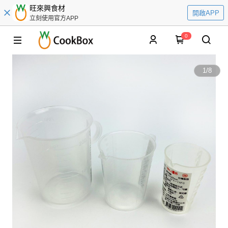
旺來興食材
開啟APP
立刻使用官方APP
0
1
/
8