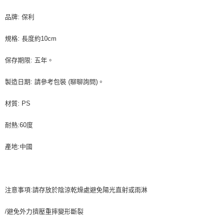
每筆NT$90，滿NT$990(含以上)免運費
結帳頁面，進行簡訊認證並確認金額後，即可完成結帳。
２．訂單成立數日內，您將收到繳費通知簡訊。
品牌: 保利
付款後全家取貨-重量限制含紙箱10kg，請控制商品重量在9~
３．收到繳費通知簡訊後14天內，點擊此簡訊中的連結，可透過四大超商／
9.5kg
ATM／網路銀行／等多元方式進行付款，方視為交易完成。
規格: 長度約10cm
※ 請注意：結帳手續完成當下不需立刻繳費，但若您需要取消訂單，請聯絡
每筆NT$90，滿NT$990(含以上)免運費
購買商品的店家。未經商家同意取消之訂單仍視為有效，需透過AFTEE先享
後付繳納相關費用。
保存期限: 五年。
7-11取貨付款-重量限制含紙箱10kg，請控制商品重量在9~9.5
※ 交易是否成功請以「AFTEE先享後付 」之結帳頁面顯示為準，若有關於
kg
是否繳費成功／繳費後需取消欲退款等相關疑問，請聯繫「AFTEE先享後付
製造日期: 請參考包裝 (聊聊詢問)。
客戶支援中心」
https://netprotections.freshdesk.com/support/home
每筆NT$90，滿NT$990(含以上)免運費
材質: PS
【注意事項】
付款後7-11取貨-重量限制含紙箱10kg，請控制商品重量在9~
１．透過由恩沛科技股份有限公司提供之「AFTEE先享後付」服務完成之交
9.5kg
易，需依本服務之必要範圍內提供個人資料，並將交易相關給付款項請求債
耐熱:60度
權轉讓予恩沛科技股份有限公司。
每筆NT$90，滿NT$990(含以上)免運費
２．關於個人資料處理事宜，請瀏覽以下網址：
產地:中國
https://aftee.tw/terms/#terms3
宅配-新竹物流
３．未成年的使用者請事先徵得法定代理人或監護人之同意方可使用
每筆NT$150，滿NT$2,000(含以上)免運費
「AFTEE先享後付」，若未經同意申辦者引起之損失，本公司不負相關責
任。
離島客戶-中華郵政
４．使用「AFTEE先享後付」時，將依據個別帳號之用戶狀況，依本公司即
注意事項:請存放於陰涼乾燥處避免陽光直射或雨淋
時審查核予不同之上限額度；若仍有額度不足之情形，本公司將視審查結果
每筆NT$120，滿NT$2,000(含以上)免運費
請求用戶進行身份認證。
５．嚴禁一人註冊多個帳號或使用他人資訊註冊。若發現惡意使用之情形，
/避免外力擠壓重摔變形斷裂
恩沛科技股份有限公司將有權停止該用戶之使用額度並採取法律行動。