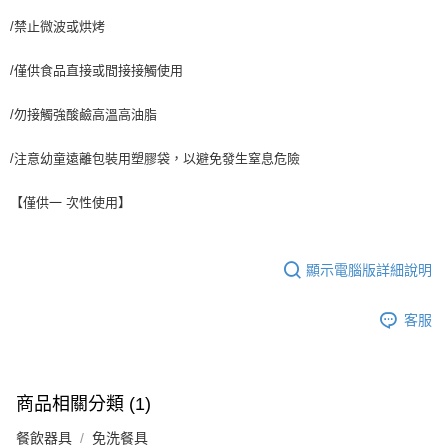
/禁止微波或烘烤
/僅供食品直接或間接接觸使用
/勿接觸強酸鹼高溫高油脂
/注意幼童遠離包裝用塑膠袋，以避免發生窒息危險
【僅供一 次性使用】
顯示電腦版詳細說明
客服
商品相關分類 (1)
餐飲器具
免洗餐具