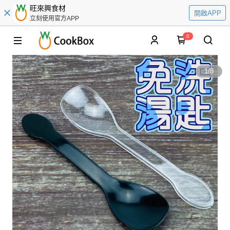
旺來興食材
開啟APP
立刻使用官方APP
0
1
/
8