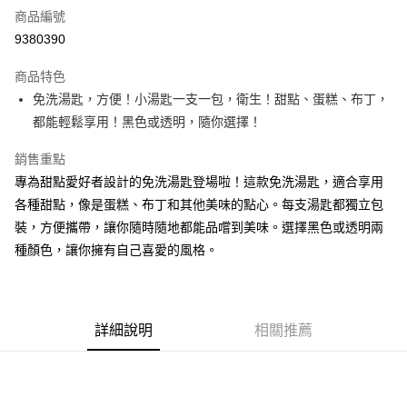
商品編號
超商取貨付款
9380390
LINE Pay
商品特色
Apple Pay
免洗湯匙，方便！小湯匙一支一包，衛生！甜點、蛋糕、布丁，
都能輕鬆享用！黑色或透明，隨你選擇！
街口支付
銷售重點
悠遊付
專為甜點愛好者設計的免洗湯匙登場啦！這款免洗湯匙，適合享用
全盈+PAY
各種甜點，像是蛋糕、布丁和其他美味的點心。每支湯匙都獨立包
裝，方便攜帶，讓你隨時隨地都能品嚐到美味。選擇黑色或透明兩
AFTEE先享後付
種顏色，讓你擁有自己喜愛的風格。
相關說明
【關於「AFTEE先享後付」】
ATM付款
AFTEE先享後付是「在收到商品之後才付款」的支付方式。 讓您購物簡單
便利好安心！
１．簡單：不需註冊會員、不需綁卡、不需儲值。
運送方式
詳細說明
相關推薦
２．便利：只要手機號碼，簡訊認證，即可結帳。
３．安心：先確認商品／服務後，再付款。
全家取貨付款-重量限制含紙箱10kg，請控制商品重量在9~9.5
kg
【「AFTEE先享後付」結帳流程】
１．於結帳方式選擇「AFTEE先享後付」後，將跳轉至「AFTEE先享後付」