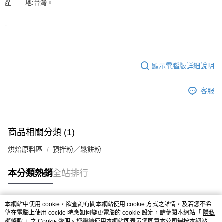
※ 請注意：結帳手續完成當下不需立刻繳費，但若您需要取消訂單，請聯絡
產 地:台灣。
每筆NT$90，滿NT$990(含以上)免運費
購買商品的店家。未經商家同意取消之訂單仍視為有效，需透過AFTEE先享
後付繳納相關費用。
7-11取貨付款-重量限制含紙箱10kg，請控制商品重量在9~9.5
-
※ 交易是否成功請以「AFTEE先享後付 」之結帳頁面顯示為準，若有關於
kg
是否繳費成功／繳費後需取消欲退款等相關疑問，請聯繫「AFTEE先享後付
客戶支援中心」
https://netprotections.freshdesk.com/support/home
每筆NT$90，滿NT$990(含以上)免運費
【注意事項】
付款後7-11取貨-重量限制含紙箱10kg，請控制商品重量在9~
顯示電腦版詳細說明
１．透過由恩沛科技股份有限公司提供之「AFTEE先享後付」服務完成之交
9.5kg
易，需依本服務之必要範圍內提供個人資料，並將交易相關給付款項請求債
客服
權轉讓予恩沛科技股份有限公司。
每筆NT$90，滿NT$990(含以上)免運費
２．關於個人資料處理事宜，請瀏覽以下網址：
https://aftee.tw/terms/#terms3
宅配-新竹物流
３．未成年的使用者請事先徵得法定代理人或監護人之同意方可使用
每筆NT$150，滿NT$2,000(含以上)免運費
「AFTEE先享後付」，若未經同意申辦者引起之損失，本公司不負相關責
商品相關分類 (1)
任。
離島客戶-中華郵政
４．使用「AFTEE先享後付」時，將依據個別帳號之用戶狀況，依本公司即
烘焙原料區
預拌粉／鬆餅粉
時審查核予不同之上限額度；若仍有額度不足之情形，本公司將視審查結果
每筆NT$120，滿NT$2,000(含以上)免運費
請求用戶進行身份認證。
５．嚴禁一人註冊多個帳號或使用他人資訊註冊。若發現惡意使用之情形，
本分類熱銷
全站排行
恩沛科技股份有限公司將有權停止該用戶之使用額度並採取法律行動。
本網站中使用 cookie，欲查詢有關本網站使用 cookie 方式之詳情，及若您不希
熱門標籤
望在電腦上使用 cookie 時應如何變更電腦的 cookie 設定，請參閱本網站「
隱私
權條款
」之 Cookie 聲明。您繼續使用本網站即表示您同意本公司得按本網站使