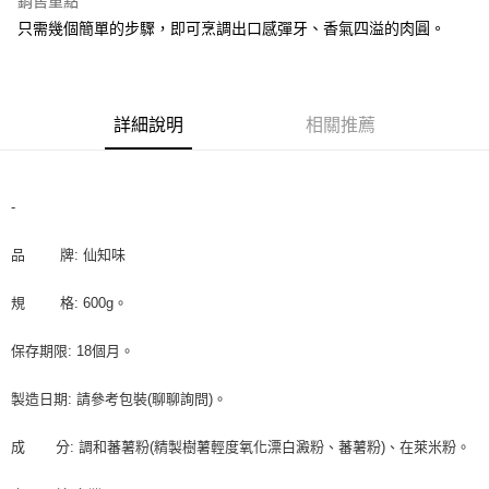
銷售重點
Apple Pay
只需幾個簡單的步驟，即可烹調出口感彈牙、香氣四溢的肉圓。
街口支付
悠遊付
詳細說明
相關推薦
全盈+PAY
AFTEE先享後付
-
相關說明
【關於「AFTEE先享後付」】
ATM付款
品 牌: 仙知味
AFTEE先享後付是「在收到商品之後才付款」的支付方式。 讓您購物簡單
便利好安心！
１．簡單：不需註冊會員、不需綁卡、不需儲值。
規 格: 600g。
運送方式
２．便利：只要手機號碼，簡訊認證，即可結帳。
３．安心：先確認商品／服務後，再付款。
全家取貨付款-重量限制含紙箱10kg，請控制商品重量在9~9.5
保存期限: 18個月。
kg
【「AFTEE先享後付」結帳流程】
１．於結帳方式選擇「AFTEE先享後付」後，將跳轉至「AFTEE先享後付」
每筆NT$90，滿NT$990(含以上)免運費
製造日期: 請參考包裝(聊聊詢問)。
結帳頁面，進行簡訊認證並確認金額後，即可完成結帳。
２．訂單成立數日內，您將收到繳費通知簡訊。
付款後全家取貨-重量限制含紙箱10kg，請控制商品重量在9~
成 分: 調和蕃薯粉(精製樹薯輕度氧化漂白澱粉、蕃薯粉)、在萊米粉。
３．收到繳費通知簡訊後14天內，點擊此簡訊中的連結，可透過四大超商／
9.5kg
ATM／網路銀行／等多元方式進行付款，方視為交易完成。