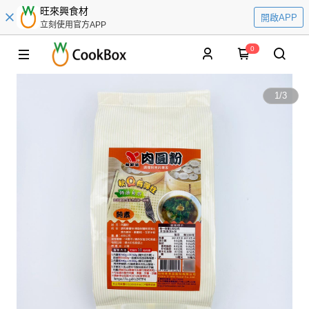
旺來興食材
開啟APP
立刻使用官方APP
0
1
/
3