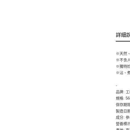
詳細
※天然
※不含
※獨特
※沾、
-
品牌: 
規格: 56
保存期限
製造日期
成分: 
營養標示