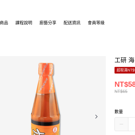
商品
課程說明
廚藝分享
配送資訊
會員等級
工研 海山
超取滿NT$
NT$5
NT$65
數量