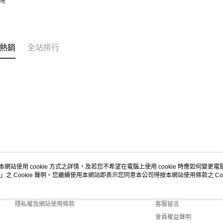
臺灣
https://aft
３．未成
宅配-新竹
「AFTE
每筆NT$1
任。
４．使用「
熱銷
全站排行
離島客戶-
即時審查
結果請求
每筆NT$1
５．嚴禁
形，恩沛
動。
本網站使用 cookie 方式之詳情，及若您不希望在電腦上使用 cookie 時應如何變更電腦的
」之 Cookie 聲明。您繼續使用本網站即表示您同意本公司得按本網站使用條款之 Coo
關於我們
客服資訊
商店簡介
購物說明
隱私權及網站使用條款
客服留言
會員權益聲明