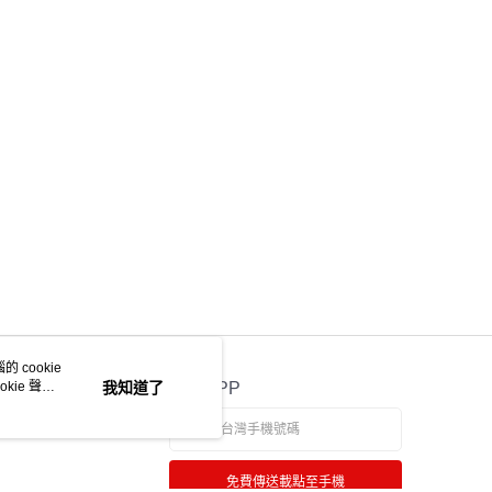
ee.tw/terms/#terms3
年的使用者請事先徵得法定代理人或監護人之同意方可使用
物流
E先享後付」，若未經同意申辦者引起之損失，本公司不負相關責
50，滿NT$2,000(含以上)免運費
AFTEE先享後付」時，將依據個別帳號之用戶狀況，依本公司
中華郵政
核予不同之上限額度；若仍有額度不足之情形，本公司將視審查
用戶進行身份認證。
20，滿NT$2,000(含以上)免運費
一人註冊多個帳號或使用他人資訊註冊。若發現惡意使用之情
科技股份有限公司將有權停止該用戶之使用額度並採取法律行
 cookie
kie 聲明
我知道了
官方APP
免費傳送載點至手機