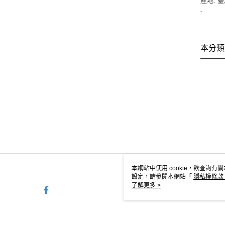
產地: 
-
本分類
本網站中使用 cookie，欲查詢有關
設定，請參閱本網站「
隱私權條款
使用 cookie。
了解更多 >