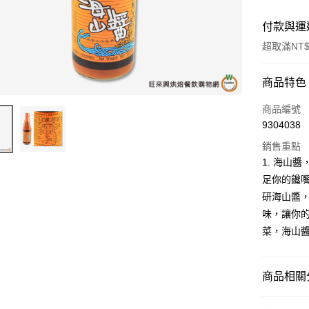
付款與運
超取滿NT$
付款方式
商品特色
信用卡一
商品編號
9304038
超商取貨
銷售重點
LINE Pay
1. 海山
足你的饞嘴
Apple Pay
研海山醬，
街口支付
味，讓你的
菜，海山
悠遊付
全盈+PAY
商品相關分
AFTEE先
相關說明
中西餐原