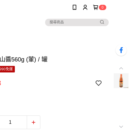
0
醬560g (葷) / 罐
990免運
8