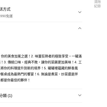
清除
紀錄
送方式
990免運
次付款
付款
醬，你的美食加冕之選！2. 味蕾狂熱者的極致享受，一罐滿
！3. 傳統口味，經典不敗，讓你的菜餚更加美味！4. 工
將你的料理提升到新的境界！5. 罐罐裡蘊藏的鮮香風
餐桌成為最熱門的饗宴！6. 無論是煮菜、炒菜還是拌
醬都是你最佳的夥伴！
類 (1)
享後付
料區
調味醬