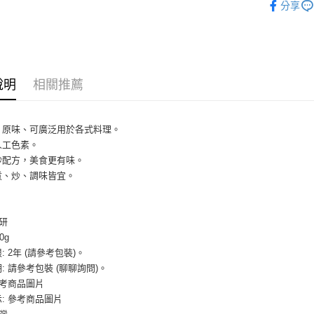
分享
【關於「A
ATM付款
AFTEE
便利好安
１．簡單
２．便利
運送方式
３．安心
說明
相關推薦
全家取貨付
【「AFT
5kg
１．於結帳
付」結帳
每筆NT$9
、原味、可廣泛用於各式料理。
２．訂單
人工色素。
３．收到繳
付款後全家
／ATM／
妙配方，美食更有味。
9.5kg
※ 請注意
煮、炒、調味皆宜。
絡購買商品
每筆NT$9
先享後付
※ 交易是
7-11取
是否繳費成
工研
5kg
付客戶支
0g
每筆NT$9
: 2年 (請參考包裝)。
【注意事
: 請參考包裝 (聊聊詢問)。
１．透過由
付款後7-
參考商品圖片
交易，需
9.5kg
求債權轉
: 參考商品圖片
２．關於
每筆NT$9