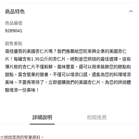
付款方式
商品特色
信用卡一次付款
商品編號
超商取貨付款
9289041
LINE Pay
銷售重點
Apple Pay
尋找優質的美國杏仁片嗎？我們推薦給您旺來興企業的美國杏仁
片！每罐含有1.35公斤的杏仁片，絕對是您烘焙的最佳選擇。這些
街口支付
薄片款的杏仁片不僅新鮮、風味豐富，還可以用來裝飾您的糕點和
悠遊付
甜點。富含堅果的營養，不僅可以增添口感，還能為您的料理增添
美味。不要再等待了，立即選購我們的美國杏仁片，為您的烘焙體
全盈+PAY
驗增添一份美味！
AFTEE先享後付
相關說明
【關於「AFTEE先享後付」】
ATM付款
AFTEE先享後付是「在收到商品之後才付款」的支付方式。 讓您購物簡單
詳細說明
相關推薦
便利好安心！
１．簡單：不需註冊會員、不需綁卡、不需儲值。
運送方式
２．便利：只要手機號碼，簡訊認證，即可結帳。
※烘焙常用的堅果原料。
３．安心：先確認商品／服務後，再付款。