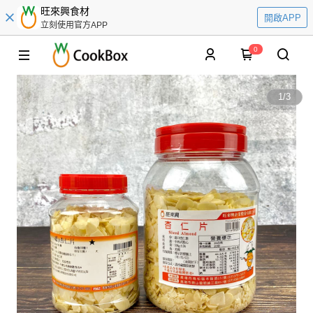
旺來興食材
開啟APP
立刻使用官方APP
0
1
/
3