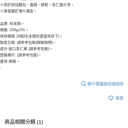
全家取貨付款-重量限制含紙箱10kg，請控制商品重量在9~9.5
※用於烘焙麵包，蛋糕，餅乾，杏仁脆片等。
kg
【「AFTEE先享後付」結帳流程】
※厚度屬於薄片類型。
１．於結帳方式選擇「AFTEE先享後付」後，將跳轉至「AFTEE先享後付」
每筆NT$90，滿NT$990(含以上)免運費
-
結帳頁面，進行簡訊認證並確認金額後，即可完成結帳。
品牌: 旺來興。
２．訂單成立數日內，您將收到繳費通知簡訊。
付款後全家取貨-重量限制含紙箱10kg，請控制商品重量在9~
規格: 200g±3%。
３．收到繳費通知簡訊後14天內，點擊此簡訊中的連結，可透過四大超商／
9.5kg
ATM／網路銀行／等多元方式進行付款，方視為交易完成。
保存期限:18個月(未開封適當保存下)。
※ 請注意：結帳手續完成當下不需立刻繳費，但若您需要取消訂單，請聯絡
每筆NT$90，滿NT$990(含以上)免運費
製造日期: 請參考包裝(聊聊詢問)。
購買商品的店家。未經商家同意取消之訂單仍視為有效，需透過AFTEE先享
成分:進口杏仁果 (請參考包裝)。
後付繳納相關費用。
7-11取貨付款-重量限制含紙箱10kg，請控制商品重量在9~9.5
營養標示: (請參考包裝)。
※ 交易是否成功請以「AFTEE先享後付 」之結帳頁面顯示為準，若有關於
kg
是否繳費成功／繳費後需取消欲退款等相關疑問，請聯繫「AFTEE先享後付
產地:美國。
客戶支援中心」
https://netprotections.freshdesk.com/support/home
每筆NT$90，滿NT$990(含以上)免運費
-
【注意事項】
付款後7-11取貨-重量限制含紙箱10kg，請控制商品重量在9~
１．透過由恩沛科技股份有限公司提供之「AFTEE先享後付」服務完成之交
顯示電腦版詳細說明
9.5kg
易，需依本服務之必要範圍內提供個人資料，並將交易相關給付款項請求債
權轉讓予恩沛科技股份有限公司。
每筆NT$90，滿NT$990(含以上)免運費
２．關於個人資料處理事宜，請瀏覽以下網址：
客服
https://aftee.tw/terms/#terms3
宅配-新竹物流
３．未成年的使用者請事先徵得法定代理人或監護人之同意方可使用
每筆NT$150，滿NT$2,000(含以上)免運費
「AFTEE先享後付」，若未經同意申辦者引起之損失，本公司不負相關責
任。
離島客戶-中華郵政
商品相關分類 (1)
４．使用「AFTEE先享後付」時，將依據個別帳號之用戶狀況，依本公司即
時審查核予不同之上限額度；若仍有額度不足之情形，本公司將視審查結果