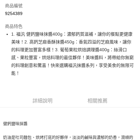
商品編號
超商取貨付款
9254389
LINE Pay
商品特色
Apple Pay
1. 福汎 健鈣鹽味抹醬400g：濃郁鈣質滋補，讓你的餐點更健康
美味！2. 高鈣芝麻香酥抹醬450g：香氣四溢的芝麻風味，讓你
街口支付
的料理更加豐富多樣！3. 葡萄果粒烘焙調理醬400g：絲滑口
悠遊付
感、果粒豐富，烘焙料理的最佳夥伴！美味醬料，將帶給你無窮
的料理創意和驚喜！快來選購福汎抹醬系列，享受美食的無限可
全盈+PAY
能！
AFTEE先享後付
相關說明
【關於「AFTEE先享後付」】
ATM付款
AFTEE先享後付是「在收到商品之後才付款」的支付方式。 讓您購物簡單
詳細說明
相關推薦
便利好安心！
１．簡單：不需註冊會員、不需綁卡、不需儲值。
運送方式
２．便利：只要手機號碼，簡訊認證，即可結帳。
３．安心：先確認商品／服務後，再付款。
健鈣鹽味抹醬
全家取貨付款-重量限制含紙箱10kg，請控制商品重量在9~9.5
kg
【「AFTEE先享後付」結帳流程】
奶油是吐司麵包、烘烤打底的好夥伴，淡淡的鹹味與濃郁的奶香，滑順的
１．於結帳方式選擇「AFTEE先享後付」後，將跳轉至「AFTEE先享後付」