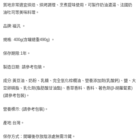
每筆NT$90，滿NT$990(含以上)免運費
結帳頁面，進行簡訊認證並確認金額後，即可完成結帳。
質地非常適宜烘焙、烘烤調理、烹煮提味使用，可製作奶油濃湯、法國奶
２．訂單成立數日內，您將收到繳費通知簡訊。
付款後全家取貨-重量限制含紙箱10kg，請控制商品重量在9~
油吐司等美味料理。
３．收到繳費通知簡訊後14天內，點擊此簡訊中的連結，可透過四大超商／
9.5kg
ATM／網路銀行／等多元方式進行付款，方視為交易完成。
品牌:福汎 。
※ 請注意：結帳手續完成當下不需立刻繳費，但若您需要取消訂單，請聯絡
每筆NT$90，滿NT$990(含以上)免運費
購買商品的店家。未經商家同意取消之訂單仍視為有效，需透過AFTEE先享
後付繳納相關費用。
7-11取貨付款-重量限制含紙箱10kg，請控制商品重量在9~9.5
規格: 400g(含罐總重490g) 。
※ 交易是否成功請以「AFTEE先享後付 」之結帳頁面顯示為準，若有關於
kg
是否繳費成功／繳費後需取消欲退款等相關疑問，請聯繫「AFTEE先享後付
保存期限:1年。
客戶支援中心」
https://netprotections.freshdesk.com/support/home
每筆NT$90，滿NT$990(含以上)免運費
【注意事項】
付款後7-11取貨-重量限制含紙箱10kg，請控制商品重量在9~
製造日期: 請參考包裝。
１．透過由恩沛科技股份有限公司提供之「AFTEE先享後付」服務完成之交
9.5kg
易，需依本服務之必要範圍內提供個人資料，並將交易相關給付款項請求債
成分:黃豆油、奶粉、乳糖、完全氫化棕櫚油、營養添加劑(乳酸鈣)、鹽、大
權轉讓予恩沛科技股份有限公司。
每筆NT$90，滿NT$990(含以上)免運費
豆卵磷脂、乳化劑(脂肪酸甘油酯)、香草香料、香料、著色劑(β-胡蘿蔔素)
２．關於個人資料處理事宜，請瀏覽以下網址：
https://aftee.tw/terms/#terms3
宅配-新竹物流
(請參考包裝)。
３．未成年的使用者請事先徵得法定代理人或監護人之同意方可使用
每筆NT$150，滿NT$2,000(含以上)免運費
「AFTEE先享後付」，若未經同意申辦者引起之損失，本公司不負相關責
營養標示: (請參考包裝)。
任。
離島客戶-中華郵政
４．使用「AFTEE先享後付」時，將依據個別帳號之用戶狀況，依本公司即
時審查核予不同之上限額度；若仍有額度不足之情形，本公司將視審查結果
每筆NT$120，滿NT$2,000(含以上)免運費
產地:台灣。
請求用戶進行身份認證。
５．嚴禁一人註冊多個帳號或使用他人資訊註冊。若發現惡意使用之情形，
保存方式：開罐後存放陰涼處無需冷藏。
恩沛科技股份有限公司將有權停止該用戶之使用額度並採取法律行動。