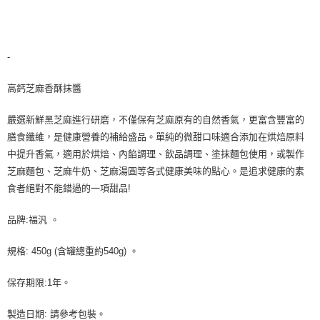
-
高鈣芝麻香酥抹醬
嚴選新鮮黑芝麻進行研磨，不僅保有芝麻原有的自然香氣，更富含豐富的
膳食纖維，是健康營養的補給盛品。單純的微甜口味適合添加在烘焙原料
中提升香氣，適用於烘焙、內餡調理、飲品調理、塗抹麵包使用，或製作
芝麻麵包、芝麻牛奶、芝麻湯圓等各式健康美味的點心。是追求健康的素
食者絕對不能錯過的一項甜品!
品牌:福汎 。
規格: 450g (含罐總重約540g) 。
保存期限:1年。
製造日期: 請參考包裝。