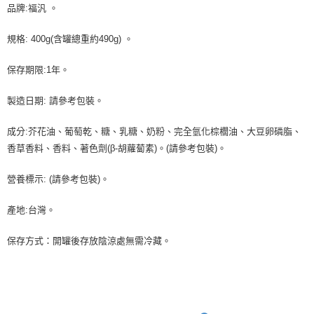
品牌:福汎 。
規格: 400g(含罐總重約490g) 。
保存期限:1年。
製造日期: 請參考包裝。
成分:芥花油、葡萄乾、糖、乳糖、奶粉、完全氫化棕櫚油、大豆卵磷脂、
香草香料、香料、著色劑(β-胡蘿蔔素)。(請參考包裝)。
營養標示: (請參考包裝)。
產地:台灣。
保存方式：開罐後存放陰涼處無需冷藏。