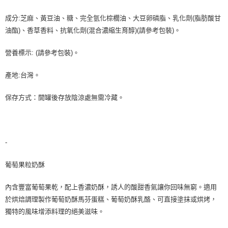
成分:芝麻、黃豆油、糖、完全氫化棕櫚油、大豆卵磷脂、乳化劑(脂肪酸甘
油酯)、香草香料、抗氧化劑(混合濃縮生育醇)(請參考包裝)。
營養標示: (請參考包裝)。
產地:台灣。
保存方式：開罐後存放陰涼處無需冷藏。
-
葡萄果粒奶酥
內含豐富葡萄果乾，配上香濃奶酥，誘人的酸甜香氣讓你回味無窮。適用
於烘焙調理製作葡萄奶酥馬芬蛋糕、葡萄奶酥乳酪、可直接塗抹或烘烤，
獨特的風味增添料理的絕美滋味。