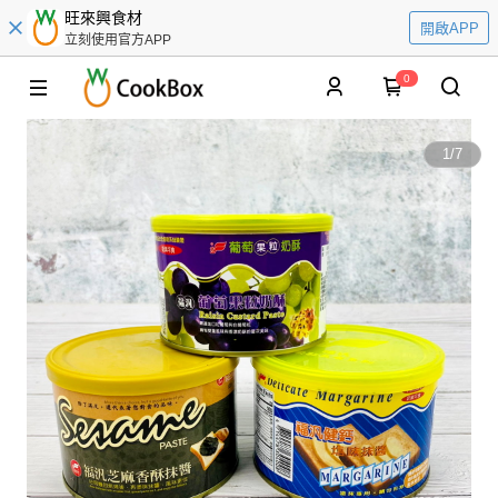
旺來興食材
開啟APP
立刻使用官方APP
0
1
/
7