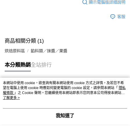
顯示電腦版詳細說明
客服
商品相關分類 (1)
烘焙原料區
餡料類／抹醬／果醬
本分類熱銷
全站排行
本網站中使用 cookie，欲查詢有關本網站使用 cookie 方式之詳情，及若您不希
熱門標籤
望在電腦上使用 cookie 時應如何變更電腦的 cookie 設定，請參閱本網站「
隱私
權條款
」之 Cookie 聲明。您繼續使用本網站即表示您同意本公司得按本網站使
用條款之 Cookie 聲明使用 cookie。
了解更多 >
我知道了