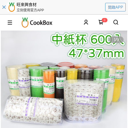
旺來興食材
開啟APP
立刻使用官方APP
0
1
/
9