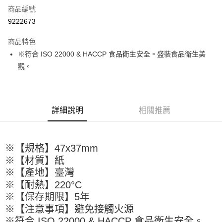
商品編號
超商取貨付款
9222673
LINE Pay
商品特色
Apple Pay
※符合 ISO 22000 & HACCP 食品衛生安全。盛裝食品衛生美
觀。
街口支付
悠遊付
全盈+PAY
詳細說明
相關推薦
AFTEE先享後付
相關說明
※【規格】47x37mm
【關於「AFTEE先享後付」】
ATM付款
AFTEE先享後付是「在收到商品之後才付款」的支付方式。 讓您購物簡單
※【材質】紙
便利好安心！
※【產地】臺灣
１．簡單：不需註冊會員、不需綁卡、不需儲值。
運送方式
※【耐熱】220°C
２．便利：只要手機號碼，簡訊認證，即可結帳。
３．安心：先確認商品／服務後，再付款。
※【保存期限】5年
全家取貨付款-重量限制含紙箱10kg，請控制商品重量在9~9.5
※【注意事項】避免接觸火源
kg
【「AFTEE先享後付」結帳流程】
※符合 ISO 22000 & HACCP 食品衛生安全。
１．於結帳方式選擇「AFTEE先享後付」後，將跳轉至「AFTEE先享後付」