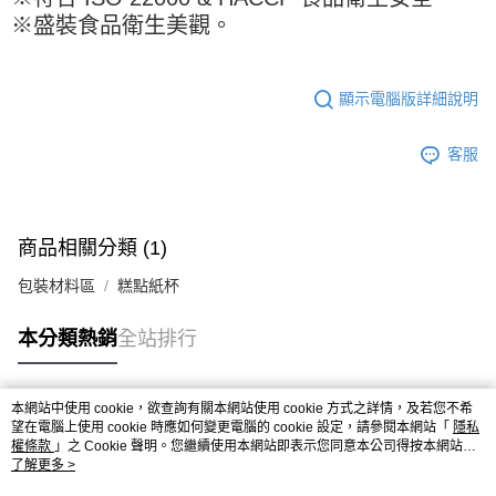
每筆NT$90，滿NT$990(含以上)免運費
結帳頁面，進行簡訊認證並確認金額後，即可完成結帳。
※盛裝食品衛生美觀。
２．訂單成立數日內，您將收到繳費通知簡訊。
付款後全家取貨-重量限制含紙箱10kg，請控制商品重量在9~
３．收到繳費通知簡訊後14天內，點擊此簡訊中的連結，可透過四大超商／
9.5kg
ATM／網路銀行／等多元方式進行付款，方視為交易完成。
※ 請注意：結帳手續完成當下不需立刻繳費，但若您需要取消訂單，請聯絡
每筆NT$90，滿NT$990(含以上)免運費
顯示電腦版詳細說明
購買商品的店家。未經商家同意取消之訂單仍視為有效，需透過AFTEE先享
後付繳納相關費用。
7-11取貨付款-重量限制含紙箱10kg，請控制商品重量在9~9.5
客服
※ 交易是否成功請以「AFTEE先享後付 」之結帳頁面顯示為準，若有關於
kg
是否繳費成功／繳費後需取消欲退款等相關疑問，請聯繫「AFTEE先享後付
客戶支援中心」
https://netprotections.freshdesk.com/support/home
每筆NT$90，滿NT$990(含以上)免運費
【注意事項】
付款後7-11取貨-重量限制含紙箱10kg，請控制商品重量在9~
商品相關分類 (1)
１．透過由恩沛科技股份有限公司提供之「AFTEE先享後付」服務完成之交
9.5kg
易，需依本服務之必要範圍內提供個人資料，並將交易相關給付款項請求債
包裝材料區
糕點紙杯
權轉讓予恩沛科技股份有限公司。
每筆NT$90，滿NT$990(含以上)免運費
２．關於個人資料處理事宜，請瀏覽以下網址：
https://aftee.tw/terms/#terms3
宅配-新竹物流
本分類熱銷
全站排行
３．未成年的使用者請事先徵得法定代理人或監護人之同意方可使用
每筆NT$150，滿NT$2,000(含以上)免運費
「AFTEE先享後付」，若未經同意申辦者引起之損失，本公司不負相關責
任。
離島客戶-中華郵政
本網站中使用 cookie，欲查詢有關本網站使用 cookie 方式之詳情，及若您不希
４．使用「AFTEE先享後付」時，將依據個別帳號之用戶狀況，依本公司即
熱門標籤
望在電腦上使用 cookie 時應如何變更電腦的 cookie 設定，請參閱本網站「
隱私
時審查核予不同之上限額度；若仍有額度不足之情形，本公司將視審查結果
每筆NT$120，滿NT$2,000(含以上)免運費
權條款
」之 Cookie 聲明。您繼續使用本網站即表示您同意本公司得按本網站使
請求用戶進行身份認證。
用條款之 Cookie 聲明使用 cookie。
了解更多 >
５．嚴禁一人註冊多個帳號或使用他人資訊註冊。若發現惡意使用之情形，
恩沛科技股份有限公司將有權停止該用戶之使用額度並採取法律行動。