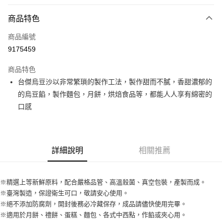
付款方式
商品特色
信用卡一次付款
商品編號
超商取貨付款
9175459
LINE Pay
商品特色
Apple Pay
台傑烏豆沙以非常繁瑣的製作工法，製作甜而不膩，香甜濃郁的
的烏豆餡，製作麵包，月餅，烘焙食品等，都能人人享有綿密的
街口支付
口感
悠遊付
全盈+PAY
詳細說明
相關推薦
AFTEE先享後付
相關說明
【關於「AFTEE先享後付」】
※精選上等新鮮原料，配合嚴格品管、高溫殺菌、真空包裝，產製而成。
ATM付款
AFTEE先享後付是「在收到商品之後才付款」的支付方式。 讓您購物簡單
※臺灣製造，保證衛生可口，敬請安心使用。
便利好安心！
１．簡單：不需註冊會員、不需綁卡、不需儲值。
※絕不添加防腐劑，開封後務必冷藏保存，成品請儘快使用完畢。
運送方式
２．便利：只要手機號碼，簡訊認證，即可結帳。
※適用於月餅、禮餅、蛋糕、麵包、各式中西點，作餡或夾心用。
３．安心：先確認商品／服務後，再付款。