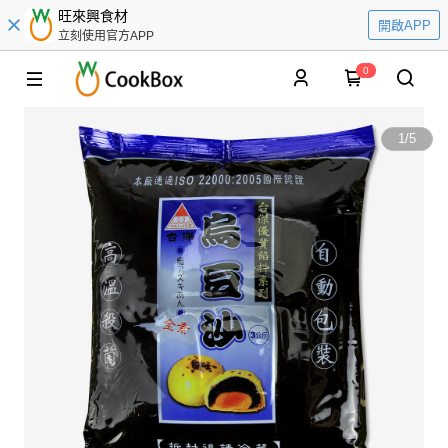
旺來興食材
開啟APP
立刻使用官方APP
0
1
/
5