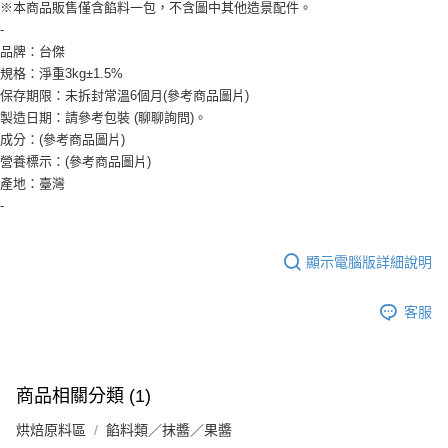
全家取貨付款-重量限制含紙箱10kg，請控制商品重量在9~9.5
※本商品販售僅含餡料一包，不含圖中其他造景配件。
kg
-
【「AFTEE先享後付」結帳流程】
品牌：台傑
１．於結帳方式選擇「AFTEE先享後付」後，將跳轉至「AFTEE先享後付」
每筆NT$90，滿NT$990(含以上)免運費
結帳頁面，進行簡訊認證並確認金額後，即可完成結帳。
規格：淨重3kg±1.5%
２．訂單成立數日內，您將收到繳費通知簡訊。
付款後全家取貨-重量限制含紙箱10kg，請控制商品重量在9~
保存期限：未拆封常溫6個月(參考商品圖片)
３．收到繳費通知簡訊後14天內，點擊此簡訊中的連結，可透過四大超商／
製造日期：請參考包裝 (聊聊詢問)。
9.5kg
ATM／網路銀行／等多元方式進行付款，方視為交易完成。
成分：(參考商品圖片)
※ 請注意：結帳手續完成當下不需立刻繳費，但若您需要取消訂單，請聯絡
每筆NT$90，滿NT$990(含以上)免運費
購買商品的店家。未經商家同意取消之訂單仍視為有效，需透過AFTEE先享
營養標示：(參考商品圖片)
後付繳納相關費用。
7-11取貨付款-重量限制含紙箱10kg，請控制商品重量在9~9.5
產地：臺灣
※ 交易是否成功請以「AFTEE先享後付 」之結帳頁面顯示為準，若有關於
-
kg
是否繳費成功／繳費後需取消欲退款等相關疑問，請聯繫「AFTEE先享後付
客戶支援中心」
https://netprotections.freshdesk.com/support/home
每筆NT$90，滿NT$990(含以上)免運費
顯示電腦版詳細說明
【注意事項】
付款後7-11取貨-重量限制含紙箱10kg，請控制商品重量在9~
１．透過由恩沛科技股份有限公司提供之「AFTEE先享後付」服務完成之交
9.5kg
易，需依本服務之必要範圍內提供個人資料，並將交易相關給付款項請求債
客服
權轉讓予恩沛科技股份有限公司。
每筆NT$90，滿NT$990(含以上)免運費
２．關於個人資料處理事宜，請瀏覽以下網址：
https://aftee.tw/terms/#terms3
宅配-新竹物流
３．未成年的使用者請事先徵得法定代理人或監護人之同意方可使用
每筆NT$150，滿NT$2,000(含以上)免運費
商品相關分類 (1)
「AFTEE先享後付」，若未經同意申辦者引起之損失，本公司不負相關責
任。
離島客戶-中華郵政
烘焙原料區
４．使用「AFTEE先享後付」時，將依據個別帳號之用戶狀況，依本公司即
餡料類／抹醬／果醬
時審查核予不同之上限額度；若仍有額度不足之情形，本公司將視審查結果