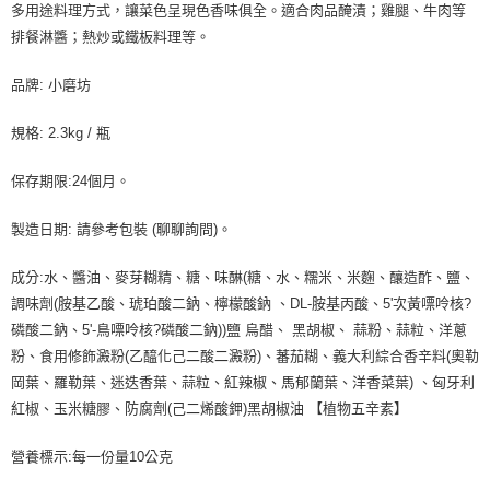
每筆NT$90，滿NT$990(含以上)免運費
多用途料理方式，讓菜色呈現色香味俱全。適合肉品醃漬；雞腿、牛肉等
結帳頁面，進行簡訊認證並確認金額後，即可完成結帳。
２．訂單成立數日內，您將收到繳費通知簡訊。
排餐淋醬；熱炒或鐵板料理等。
付款後全家取貨-重量限制含紙箱10kg，請控制商品重量在9~
３．收到繳費通知簡訊後14天內，點擊此簡訊中的連結，可透過四大超商／
9.5kg
ATM／網路銀行／等多元方式進行付款，方視為交易完成。
品牌: 小磨坊
※ 請注意：結帳手續完成當下不需立刻繳費，但若您需要取消訂單，請聯絡
每筆NT$90，滿NT$990(含以上)免運費
購買商品的店家。未經商家同意取消之訂單仍視為有效，需透過AFTEE先享
規格: 2.3kg / 瓶
後付繳納相關費用。
7-11取貨付款-重量限制含紙箱10kg，請控制商品重量在9~9.5
※ 交易是否成功請以「AFTEE先享後付 」之結帳頁面顯示為準，若有關於
kg
是否繳費成功／繳費後需取消欲退款等相關疑問，請聯繫「AFTEE先享後付
保存期限:24個月。
客戶支援中心」
https://netprotections.freshdesk.com/support/home
每筆NT$90，滿NT$990(含以上)免運費
製造日期: 請參考包裝 (聊聊詢問)。
【注意事項】
付款後7-11取貨-重量限制含紙箱10kg，請控制商品重量在9~
１．透過由恩沛科技股份有限公司提供之「AFTEE先享後付」服務完成之交
9.5kg
易，需依本服務之必要範圍內提供個人資料，並將交易相關給付款項請求債
成分:水、醬油、麥芽糊精、糖、味醂(糖、水、糯米、米麴、釀造酢、鹽、
權轉讓予恩沛科技股份有限公司。
每筆NT$90，滿NT$990(含以上)免運費
調味劑(胺基乙酸、琥珀酸二鈉、檸檬酸鈉 、DL-胺基丙酸、5'次黃嘌呤核?
２．關於個人資料處理事宜，請瀏覽以下網址：
磷酸二鈉、5'-鳥嘌呤核?磷酸二鈉))鹽 烏醋、 黑胡椒、 蒜粉、蒜粒、洋蔥
https://aftee.tw/terms/#terms3
宅配-新竹物流
３．未成年的使用者請事先徵得法定代理人或監護人之同意方可使用
粉、食用修飾澱粉(乙醯化己二酸二澱粉)、蕃茄糊、義大利綜合香辛料(奧勒
每筆NT$150，滿NT$2,000(含以上)免運費
「AFTEE先享後付」，若未經同意申辦者引起之損失，本公司不負相關責
岡葉、羅勒葉、迷迭香葉、蒜粒、紅辣椒、馬郁蘭葉、洋香菜葉) 、匈牙利
任。
離島客戶-中華郵政
紅椒、玉米糖膠、防腐劑(己二烯酸鉀)黑胡椒油 【植物五辛素】
４．使用「AFTEE先享後付」時，將依據個別帳號之用戶狀況，依本公司即
時審查核予不同之上限額度；若仍有額度不足之情形，本公司將視審查結果
每筆NT$120，滿NT$2,000(含以上)免運費
請求用戶進行身份認證。
營養標示:每一份量10公克
５．嚴禁一人註冊多個帳號或使用他人資訊註冊。若發現惡意使用之情形，
恩沛科技股份有限公司將有權停止該用戶之使用額度並採取法律行動。