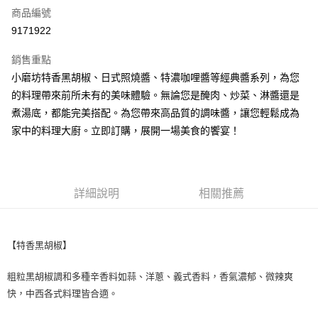
商品編號
超商取貨付款
9171922
LINE Pay
銷售重點
Apple Pay
小磨坊特香黑胡椒、日式照燒醬、特濃咖哩醬等經典醬系列，為您
的料理帶來前所未有的美味體驗。無論您是醃肉、炒菜、淋醬還是
街口支付
煮湯底，都能完美搭配。為您帶來高品質的調味醬，讓您輕鬆成為
悠遊付
家中的料理大廚。立即訂購，展開一場美食的饗宴！
全盈+PAY
AFTEE先享後付
詳細說明
相關推薦
相關說明
【關於「AFTEE先享後付」】
ATM付款
AFTEE先享後付是「在收到商品之後才付款」的支付方式。 讓您購物簡單
便利好安心！
【特香黑胡椒】
１．簡單：不需註冊會員、不需綁卡、不需儲值。
運送方式
２．便利：只要手機號碼，簡訊認證，即可結帳。
粗粒黑胡椒調和多種辛香料如蒜、洋蔥、義式香料，香氣濃郁、微辣爽
３．安心：先確認商品／服務後，再付款。
全家取貨付款-重量限制含紙箱10kg，請控制商品重量在9~9.5
快，中西各式料理皆合適。
kg
【「AFTEE先享後付」結帳流程】
１．於結帳方式選擇「AFTEE先享後付」後，將跳轉至「AFTEE先享後付」