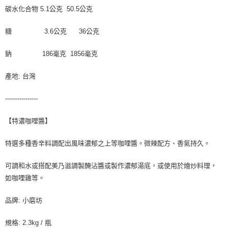
碳水化合物 5.1公克 50.5公克
糖 3.6公克 36公克
鈉 186毫克 1856毫克
產地: 台灣
----------------
【特濃咖哩醬】
特選多種香辛料調配出風味濃郁之上等咖哩醬。微辣配方、香氣持久。
可調和水或搭配美乃滋調製醃沾醬或製作濃郁湯底，或使用於燴炒料理，
如咖哩雞等。
品牌: 小磨坊
規格: 2.3kg / 瓶