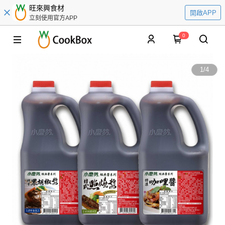
旺來興食材
開啟APP
立刻使用官方APP
0
1
/
4