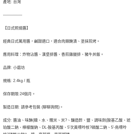
產地: 台灣
----------------
【日式照燒醬】
經典日式萬用醬，鹹甜適口，適合肉類醃漬、塗抹煎烤。
應用料理：炸物沾醬、漢堡排醬、香煎雞腿排、豬牛丼飯。
品牌: 小磨坊
規格: 2.4kg / 瓶
保存期限:24個月。
製造日期: 請參考包裝 (聊聊詢問)。
成分: 醬油、味醂(糖、水、糯米、米?、釀造酢、鹽、調味劑(胺基乙酸、琥
珀酸二鈉、檸檬酸鈉、DL-胺基丙酸、5'次黃嘌呤核?磷酸二鈉、5'-鳥嘌呤