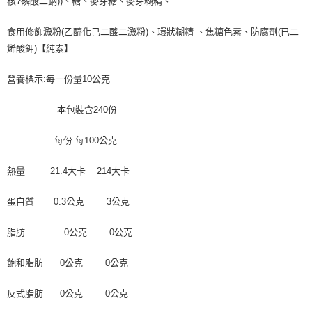
核?磷酸二鈉))、糖、麥芽糖、麥芽糊精、
食用修飾澱粉(乙醯化己二酸二澱粉)、環狀糊精 、焦糖色素、防腐劑(已二
烯酸鉀)【純素】
營養標示:每一份量10公克
本包裝含240份
每份 每100公克
熱量 21.4大卡 214大卡
蛋白質 0.3公克 3公克
脂肪 0公克 0公克
飽和脂肪 0公克 0公克
反式脂肪 0公克 0公克