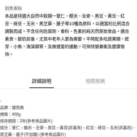
LINE Pay
銷售重點
Apple Pay
本品是特選大自然中穀類一薏仁、糙米、全麥、黑豆、黃豆、紅
豆、綠豆、玉米、黑芝蔴、蓮子等10種為原料，以適當的比例混合
街口支付
調製而成。不含任何防腐劑、香料、色素的純天然原始食品。適合
悠遊付
素食、斷奶前後，尤其中老年人更為需要。平時配多吃蔬果類、胚
芽、小魚、海藻類等，及做適當的運動。可保持營養衡及健康愉
全盈+PAY
快。
AFTEE先享後付
相關說明
【關於「AFTEE先享後付」】
ATM付款
AFTEE先享後付是「在收到商品之後才付款」的支付方式。 讓您購物簡單
詳細說明
相關推薦
便利好安心！
１．簡單：不需註冊會員、不需綁卡、不需儲值。
運送方式
２．便利：只要手機號碼，簡訊認證，即可結帳。
-
３．安心：先確認商品／服務後，再付款。
全家取貨付款-重量限制含紙箱10kg，請控制商品重量在9~9.5
品牌：健而美
kg
【「AFTEE先享後付」結帳流程】
規格：400g
１．於結帳方式選擇「AFTEE先享後付」後，將跳轉至「AFTEE先享後付」
每筆NT$90，滿NT$990(含以上)免運費
保存期限：2年(參考商品圖片)
結帳頁面，進行簡訊認證並確認金額後，即可完成結帳。
成分：薏仁、糙米、全麥、黑豆、黃豆(非基改)、紅豆、綠豆、玉米(非基改)、
２．訂單成立數日內，您將收到繳費通知簡訊。
付款後全家取貨-重量限制含紙箱10kg，請控制商品重量在9~
黑芝蔴、蓮子(不加糖) (參考商品圖片)
３．收到繳費通知簡訊後14天內，點擊此簡訊中的連結，可透過四大超商／