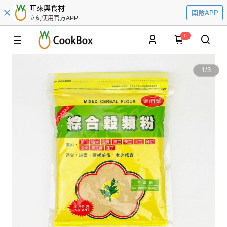
旺來興食材
開啟APP
立刻使用官方APP
0
1
/
3