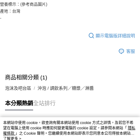
9.5kg
ATM／網路銀行／等多元方式進行付款，方視為交易完成。
營養標示：(參考商品圖片)
※ 請注意：結帳手續完成當下不需立刻繳費，但若您需要取消訂單，請聯絡
每筆NT$90，滿NT$990(含以上)免運費
產地：台灣
購買商品的店家。未經商家同意取消之訂單仍視為有效，需透過AFTEE先享
-
後付繳納相關費用。
7-11取貨付款-重量限制含紙箱10kg，請控制商品重量在9~9.5
※ 交易是否成功請以「AFTEE先享後付 」之結帳頁面顯示為準，若有關於
kg
是否繳費成功／繳費後需取消欲退款等相關疑問，請聯繫「AFTEE先享後付
顯示電腦版詳細說明
客戶支援中心」
https://netprotections.freshdesk.com/support/home
每筆NT$90，滿NT$990(含以上)免運費
【注意事項】
付款後7-11取貨-重量限制含紙箱10kg，請控制商品重量在9~
客服
１．透過由恩沛科技股份有限公司提供之「AFTEE先享後付」服務完成之交
9.5kg
易，需依本服務之必要範圍內提供個人資料，並將交易相關給付款項請求債
權轉讓予恩沛科技股份有限公司。
每筆NT$90，滿NT$990(含以上)免運費
２．關於個人資料處理事宜，請瀏覽以下網址：
https://aftee.tw/terms/#terms3
商品相關分類 (1)
宅配-新竹物流
３．未成年的使用者請事先徵得法定代理人或監護人之同意方可使用
每筆NT$150，滿NT$2,000(含以上)免運費
「AFTEE先享後付」，若未經同意申辦者引起之損失，本公司不負相關責
泡沫及吧台區
沖泡 / 調飲系列／糖漿／淋醬
任。
離島客戶-中華郵政
４．使用「AFTEE先享後付」時，將依據個別帳號之用戶狀況，依本公司即
本分類熱銷
全站排行
時審查核予不同之上限額度；若仍有額度不足之情形，本公司將視審查結果
每筆NT$120，滿NT$2,000(含以上)免運費
請求用戶進行身份認證。
５．嚴禁一人註冊多個帳號或使用他人資訊註冊。若發現惡意使用之情形，
恩沛科技股份有限公司將有權停止該用戶之使用額度並採取法律行動。
本網站中使用 cookie，欲查詢有關本網站使用 cookie 方式之詳情，及若您不希
熱門標籤
望在電腦上使用 cookie 時應如何變更電腦的 cookie 設定，請參閱本網站「
隱私
權條款
」之 Cookie 聲明。您繼續使用本網站即表示您同意本公司得按本網站使
用條款之 Cookie 聲明使用 cookie。
了解更多 >