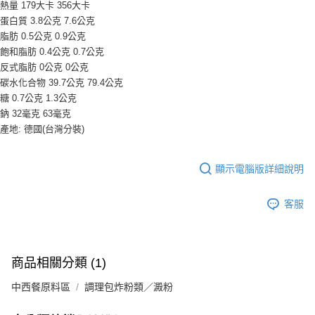
9.5kg
熱量 179大卡 356大卡
ATM／網路銀行／等多元方式進行付款，方視為交易完成。
※ 請注意：結帳手續完成當下不需立刻繳費，但若您需要取消訂單，請聯絡
蛋白質 3.8公克 7.6公克
每筆NT$90，滿NT$990(含以上)免運費
購買商品的店家。未經商家同意取消之訂單仍視為有效，需透過AFTEE先享
脂肪 0.5公克 0.9公克
後付繳納相關費用。
7-11取貨付款-重量限制含紙箱10kg，請控制商品重量在9~9.5
飽和脂肪 0.4公克 0.7公克
※ 交易是否成功請以「AFTEE先享後付 」之結帳頁面顯示為準，若有關於
kg
反式脂肪 0公克 0公克
是否繳費成功／繳費後需取消欲退款等相關疑問，請聯繫「AFTEE先享後付
碳水化合物 39.7公克 79.4公克
客戶支援中心」
https://netprotections.freshdesk.com/support/home
每筆NT$90，滿NT$990(含以上)免運費
糖 0.7公克 1.3公克
【注意事項】
付款後7-11取貨-重量限制含紙箱10kg，請控制商品重量在9~
鈉 32毫克 63毫克
１．透過由恩沛科技股份有限公司提供之「AFTEE先享後付」服務完成之交
9.5kg
產地: 德國(台灣分裝)
易，需依本服務之必要範圍內提供個人資料，並將交易相關給付款項請求債
權轉讓予恩沛科技股份有限公司。
每筆NT$90，滿NT$990(含以上)免運費
２．關於個人資料處理事宜，請瀏覽以下網址：
顯示電腦版詳細說明
https://aftee.tw/terms/#terms3
宅配-新竹物流
３．未成年的使用者請事先徵得法定代理人或監護人之同意方可使用
每筆NT$150，滿NT$2,000(含以上)免運費
「AFTEE先享後付」，若未經同意申辦者引起之損失，本公司不負相關責
客服
任。
離島客戶-中華郵政
４．使用「AFTEE先享後付」時，將依據個別帳號之用戶狀況，依本公司即
時審查核予不同之上限額度；若仍有額度不足之情形，本公司將視審查結果
每筆NT$120，滿NT$2,000(含以上)免運費
請求用戶進行身份認證。
５．嚴禁一人註冊多個帳號或使用他人資訊註冊。若發現惡意使用之情形，
商品相關分類 (1)
恩沛科技股份有限公司將有權停止該用戶之使用額度並採取法律行動。
中西餐原料區
調理包炸粉類／澱粉