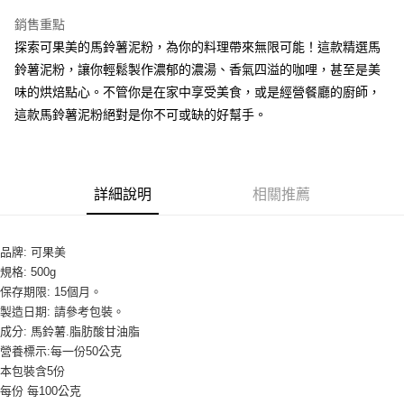
LINE Pay
銷售重點
Apple Pay
探索可果美的馬鈴薯泥粉，為你的料理帶來無限可能！這款精選馬
鈴薯泥粉，讓你輕鬆製作濃郁的濃湯、香氣四溢的咖哩，甚至是美
街口支付
味的烘焙點心。不管你是在家中享受美食，或是經營餐廳的廚師，
悠遊付
這款馬鈴薯泥粉絕對是你不可或缺的好幫手。
全盈+PAY
AFTEE先享後付
詳細說明
相關推薦
相關說明
【關於「AFTEE先享後付」】
ATM付款
AFTEE先享後付是「在收到商品之後才付款」的支付方式。 讓您購物簡單
便利好安心！
品牌: 可果美
１．簡單：不需註冊會員、不需綁卡、不需儲值。
規格: 500g
運送方式
２．便利：只要手機號碼，簡訊認證，即可結帳。
保存期限: 15個月。
３．安心：先確認商品／服務後，再付款。
全家取貨付款-重量限制含紙箱10kg，請控制商品重量在9~9.5
製造日期: 請參考包裝。
kg
成分: 馬鈴薯.脂肪酸甘油脂
【「AFTEE先享後付」結帳流程】
１．於結帳方式選擇「AFTEE先享後付」後，將跳轉至「AFTEE先享後付」
營養標示:每一份50公克
每筆NT$90，滿NT$990(含以上)免運費
結帳頁面，進行簡訊認證並確認金額後，即可完成結帳。
本包裝含5份
２．訂單成立數日內，您將收到繳費通知簡訊。
付款後全家取貨-重量限制含紙箱10kg，請控制商品重量在9~
每份 每100公克
３．收到繳費通知簡訊後14天內，點擊此簡訊中的連結，可透過四大超商／