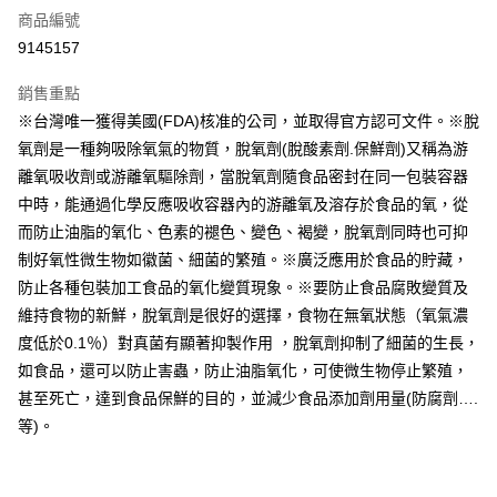
商品編號
超商取貨付款
9145157
LINE Pay
銷售重點
Apple Pay
※台灣唯一獲得美國(FDA)核准的公司，並取得官方認可文件。※脫
氧劑是一種夠吸除氧氣的物質，脫氧劑(脫酸素劑.保鮮劑)又稱為游
街口支付
離氧吸收劑或游離氧驅除劑，當脫氧劑隨食品密封在同一包裝容器
悠遊付
中時，能通過化學反應吸收容器內的游離氧及溶存於食品的氧，從
而防止油脂的氧化、色素的褪色、變色、褐變，脫氧劑同時也可抑
全盈+PAY
制好氧性微生物如徽菌、細菌的繁殖。※廣泛應用於食品的貯藏，
AFTEE先享後付
防止各種包裝加工食品的氧化變質現象。※要防止食品腐敗變質及
相關說明
維持食物的新鮮，脫氧劑是很好的選擇，食物在無氧狀態（氧氣濃
【關於「AFTEE先享後付」】
度低於0.1％）對真菌有顯著抑製作用 ，脫氧劑抑制了細菌的生長，
ATM付款
AFTEE先享後付是「在收到商品之後才付款」的支付方式。 讓您購物簡單
如食品，還可以防止害蟲，防止油脂氧化，可使微生物停止繁殖，
便利好安心！
１．簡單：不需註冊會員、不需綁卡、不需儲值。
甚至死亡，達到食品保鮮的目的，並減少食品添加劑用量(防腐劑….
運送方式
２．便利：只要手機號碼，簡訊認證，即可結帳。
等)。
３．安心：先確認商品／服務後，再付款。
全家取貨付款-重量限制含紙箱10kg，請控制商品重量在9~9.5
kg
【「AFTEE先享後付」結帳流程】
１．於結帳方式選擇「AFTEE先享後付」後，將跳轉至「AFTEE先享後付」