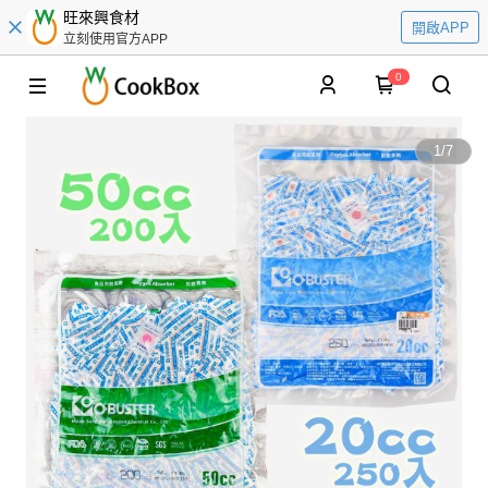
旺來興食材
開啟APP
立刻使用官方APP
0
1
/
7