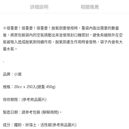
每筆NT$90，滿NT$990(含以上)免運費
結帳頁面，進行簡訊認證並確認金額後，即可完成結帳。
詳細說明
相關推薦
２．訂單成立數日內，您將收到繳費通知簡訊。
付款後全家取貨-重量限制含紙箱10kg，請控制商品重量在9~
３．收到繳費通知簡訊後14天內，點擊此簡訊中的連結，可透過四大超商／
9.5kg
ATM／網路銀行／等多元方式進行付款，方視為交易完成。
※ 請注意：結帳手續完成當下不需立刻繳費，但若您需要取消訂單，請聯絡
每筆NT$90，滿NT$990(含以上)免運費
※很重要！很重要！很重要！脫氧劑要使用時，重袋內取出需要的數量
購買商品的店家。未經商家同意取消之訂單仍視為有效，需透過AFTEE先享
後，將原包裝袋內的空氣擠壓出來並使用封口機密封，避免有縫隙外在空
後付繳納相關費用。
7-11取貨付款-重量限制含紙箱10kg，請控制商品重量在9~9.5
※ 交易是否成功請以「AFTEE先享後付 」之結帳頁面顯示為準，若有關於
氣被吸入造成脫氧劑持續作用，脫氧劑產生作用時會發熱，袋子內會有大
kg
是否繳費成功／繳費後需取消欲退款等相關疑問，請聯繫「AFTEE先享後付
量水氣。
客戶支援中心」
https://netprotections.freshdesk.com/support/home
每筆NT$90，滿NT$990(含以上)免運費
【注意事項】
-
付款後7-11取貨-重量限制含紙箱10kg，請控制商品重量在9~
１．透過由恩沛科技股份有限公司提供之「AFTEE先享後付」服務完成之交
9.5kg
易，需依本服務之必要範圍內提供個人資料，並將交易相關給付款項請求債
品牌：小嵩
權轉讓予恩沛科技股份有限公司。
每筆NT$90，滿NT$990(含以上)免運費
２．關於個人資料處理事宜，請瀏覽以下網址：
規格：20cc x 250入(總重:450g)
https://aftee.tw/terms/#terms3
宅配-新竹物流
３．未成年的使用者請事先徵得法定代理人或監護人之同意方可使用
每筆NT$150，滿NT$2,000(含以上)免運費
「AFTEE先享後付」，若未經同意申辦者引起之損失，本公司不負相關責
保存期限：(參考商品圖片)
任。
離島客戶-中華郵政
４．使用「AFTEE先享後付」時，將依據個別帳號之用戶狀況，依本公司即
製造日期：請參考包裝 (聊聊詢問)。
時審查核予不同之上限額度；若仍有額度不足之情形，本公司將視審查結果
每筆NT$120，滿NT$2,000(含以上)免運費
請求用戶進行身份認證。
５．嚴禁一人註冊多個帳號或使用他人資訊註冊。若發現惡意使用之情形，
成分：鐵粉、矽藻土、活性碳(參考商品圖片)
恩沛科技股份有限公司將有權停止該用戶之使用額度並採取法律行動。