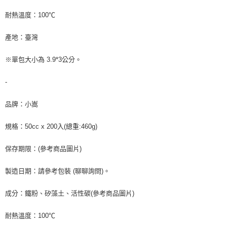
耐熱溫度：100℃
產地：臺灣
※單包大小為 3.9*3公分。
-
品牌：小嵩
規格：50cc x 200入(總重:460g)
保存期限：(參考商品圖片)
製造日期：請參考包裝 (聊聊詢問)。
成分：鐵粉、矽藻土、活性碳(參考商品圖片)
耐熱溫度：100℃