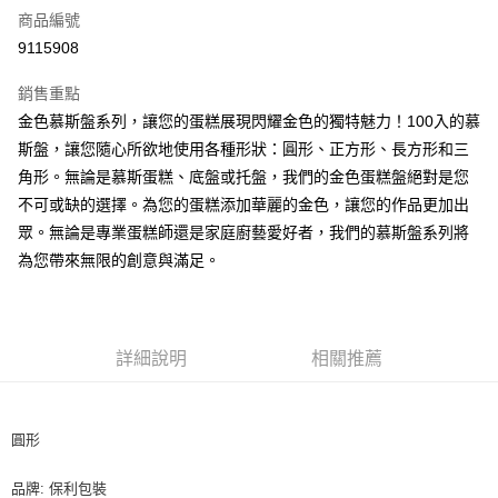
商品編號
超商取貨付款
9115908
LINE Pay
銷售重點
Apple Pay
金色慕斯盤系列，讓您的蛋糕展現閃耀金色的獨特魅力！100入的慕
斯盤，讓您隨心所欲地使用各種形狀：圓形、正方形、長方形和三
街口支付
角形。無論是慕斯蛋糕、底盤或托盤，我們的金色蛋糕盤絕對是您
悠遊付
不可或缺的選擇。為您的蛋糕添加華麗的金色，讓您的作品更加出
眾。無論是專業蛋糕師還是家庭廚藝愛好者，我們的慕斯盤系列將
全盈+PAY
為您帶來無限的創意與滿足。
AFTEE先享後付
相關說明
【關於「AFTEE先享後付」】
ATM付款
AFTEE先享後付是「在收到商品之後才付款」的支付方式。 讓您購物簡單
詳細說明
相關推薦
便利好安心！
１．簡單：不需註冊會員、不需綁卡、不需儲值。
運送方式
２．便利：只要手機號碼，簡訊認證，即可結帳。
３．安心：先確認商品／服務後，再付款。
圓形
全家取貨付款-重量限制含紙箱10kg，請控制商品重量在9~9.5
kg
【「AFTEE先享後付」結帳流程】
品牌: 保利包裝
１．於結帳方式選擇「AFTEE先享後付」後，將跳轉至「AFTEE先享後付」