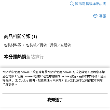
顯示電腦版詳細說明
客服
商品相關分類 (1)
包裝材料區
包裝袋／提袋／捧袋／立體袋
本分類熱銷
全站排行
本網站中使用 cookie，欲查詢有關本網站使用 cookie 方式之詳情，及若您不希
熱門標籤
望在電腦上使用 cookie 時應如何變更電腦的 cookie 設定，請參閱本網站「
隱私
權條款
」之 Cookie 聲明。您繼續使用本網站即表示您同意本公司得按本網站使
用條款之 Cookie 聲明使用 cookie。
了解更多 >
我知道了