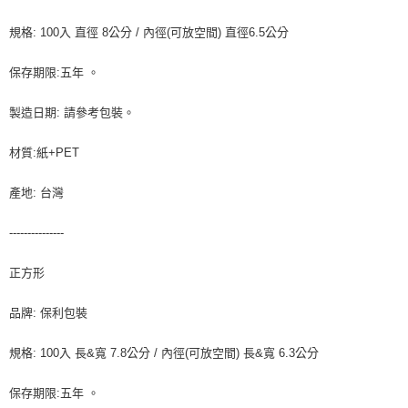
每筆NT$90，滿NT$990(含以上)免運費
結帳頁面，進行簡訊認證並確認金額後，即可完成結帳。
２．訂單成立數日內，您將收到繳費通知簡訊。
規格: 100入 直徑 8公分 / 內徑(可放空間) 直徑6.5公分
付款後全家取貨-重量限制含紙箱10kg，請控制商品重量在9~
３．收到繳費通知簡訊後14天內，點擊此簡訊中的連結，可透過四大超商／
9.5kg
ATM／網路銀行／等多元方式進行付款，方視為交易完成。
保存期限:五年 。
※ 請注意：結帳手續完成當下不需立刻繳費，但若您需要取消訂單，請聯絡
每筆NT$90，滿NT$990(含以上)免運費
購買商品的店家。未經商家同意取消之訂單仍視為有效，需透過AFTEE先享
後付繳納相關費用。
製造日期: 請參考包裝。
7-11取貨付款-重量限制含紙箱10kg，請控制商品重量在9~9.5
※ 交易是否成功請以「AFTEE先享後付 」之結帳頁面顯示為準，若有關於
kg
是否繳費成功／繳費後需取消欲退款等相關疑問，請聯繫「AFTEE先享後付
材質:紙+PET
客戶支援中心」
https://netprotections.freshdesk.com/support/home
每筆NT$90，滿NT$990(含以上)免運費
產地: 台灣
【注意事項】
付款後7-11取貨-重量限制含紙箱10kg，請控制商品重量在9~
１．透過由恩沛科技股份有限公司提供之「AFTEE先享後付」服務完成之交
9.5kg
易，需依本服務之必要範圍內提供個人資料，並將交易相關給付款項請求債
---------------
權轉讓予恩沛科技股份有限公司。
每筆NT$90，滿NT$990(含以上)免運費
２．關於個人資料處理事宜，請瀏覽以下網址：
正方形
https://aftee.tw/terms/#terms3
宅配-新竹物流
３．未成年的使用者請事先徵得法定代理人或監護人之同意方可使用
每筆NT$150，滿NT$2,000(含以上)免運費
「AFTEE先享後付」，若未經同意申辦者引起之損失，本公司不負相關責
品牌: 保利包裝
任。
離島客戶-中華郵政
４．使用「AFTEE先享後付」時，將依據個別帳號之用戶狀況，依本公司即
規格: 100入 長&寬 7.8公分 / 內徑(可放空間) 長&寬 6.3公分
時審查核予不同之上限額度；若仍有額度不足之情形，本公司將視審查結果
每筆NT$120，滿NT$2,000(含以上)免運費
請求用戶進行身份認證。
５．嚴禁一人註冊多個帳號或使用他人資訊註冊。若發現惡意使用之情形，
保存期限:五年 。
恩沛科技股份有限公司將有權停止該用戶之使用額度並採取法律行動。