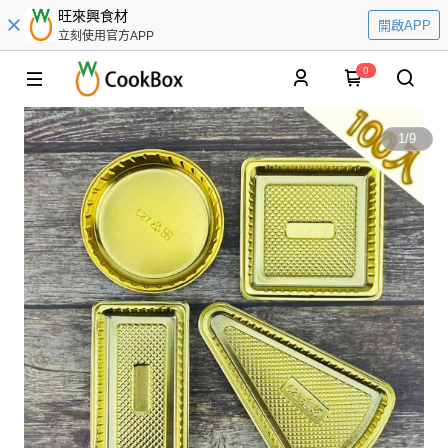
旺來興食材
開啟APP
立刻使用官方APP
0
1
/
9