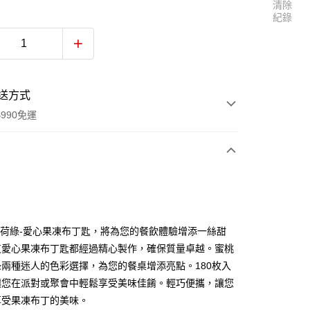
清除
紀錄
送方式
990免運
次付款
付款
 薄荷綠-愛心果凍布丁匙，將為您的餐飲體驗增添一絲甜
支愛心果凍布丁匙都經過精心製作，確保質量卓越。蜜桃
兩種迷人的色彩選擇，為您的餐桌增添亮點。180枚入
讓您在派對或聚會中輕鬆享受美味佳餚。輕巧便攜，讓您
享受果凍布丁的美味。