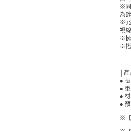
※
為
※
視
※
※
│產
● 
● 
● 
● 
※【