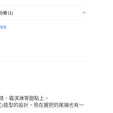
類 (1)
享後付
免洗餐具
客服
FTEE先享後付」】
先享後付是「在收到商品之後才付款」的支付方式。 讓您購物簡單
心！
：不需註冊會員、不需綁卡、不需儲值。
：只要手機號碼，簡訊認證，即可結帳。
：先確認商品／服務後，再付款。
款-重量限制含紙箱10kg，請控制商品重量在9~9.
EE先享後付」結帳流程】
方式選擇「AFTEE先享後付」後，將跳轉至「AFTEE先享後
頁面，進行簡訊認證並確認金額後，即可完成結帳。
0，滿NT$990(含以上)免運費
成立數日內，您將收到繳費通知簡訊。
費通知簡訊後14天內，點擊此簡訊中的連結，可透過四大超商
取貨-重量限制含紙箱10kg，請控制商品重量在9~
網路銀行／等多元方式進行付款，方視為交易完成。
：結帳手續完成當下不需立刻繳費，但若您需要取消訂單，請聯
的店家。未經商家同意取消之訂單仍視為有效，需透過AFTEE
0，滿NT$990(含以上)免運費
繳納相關費用。
蛋糕、霜淇淋等甜點上。
否成功請以「AFTEE先享後付 」之結帳頁面顯示為準，若有關於
貨付款-重量限制含紙箱10kg，請控制商品重量在9~9.
心造型的設計，而在握把的尾端也有一
功／繳費後需取消欲退款等相關疑問，請聯繫「AFTEE先享後
援中心」
https://netprotections.freshdesk.com/support/home