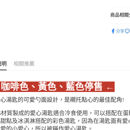
全盈+PAY
商品相關分
AFTEE先
相關說明
餐飲器具
分享
【關於「A
ATM付款
AFTEE
便利好安
１．簡單
２．便利
運送方式
３．安心
說明
相關推薦
全家取貨付
【「AFT
5kg
１．於結帳
付」結帳
每筆NT$9
 咖啡色、黃色、藍色停售 ←
２．訂單
３．收到繳
付款後全家
／ATM／
9.5kg
愛心湯匙的可愛勺面設計，是襯托點心的最佳配角!
※ 請注意
絡購買商品
每筆NT$9
先享後付
PS材質製成的愛心湯匙適合冷食使用，可以搭配在
※ 交易是
7-11取
與甜點及冰淇淋搭配的彩色湯匙，因為在湯匙面有愛
是否繳費成
5kg
付客戶支
可愛的小愛心，所以被稱作愛心湯匙。