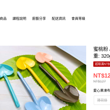
商品
課程說明
廚藝分享
配送資訊
會員等級
蜜桃粉 
重: 320
超取滿NT$
NT$1
NT$127
愛心果凍
薄荷綠