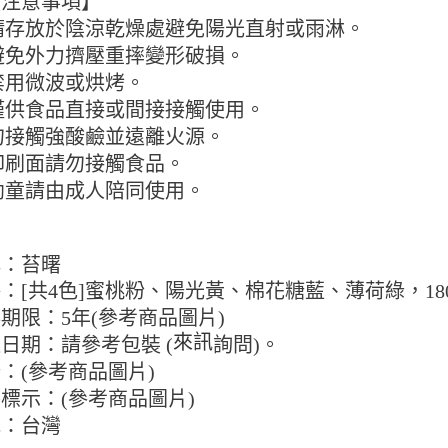
【注意事項】
)請存放於陰涼乾燥處避免陽光直射或雨淋。
)避免外力擠壓重摔變形破損。
)禁用微波或烘烤。
)僅供食品直接或間接接觸使用。
)勿接觸強酸鹼並遠離火源。
)印刷面請勿接觸食品。
)幼童請由成人陪同使用。
牌：苔曙
：[共4色]蜜桃粉、陽光黃、棉花糖藍、薄荷綠，180
期限：5年(參考商品圖片)
來訊
日期：請參考包裝 (
詢問)。
：(參考商品圖片)
標示：(參考商品圖片)
地：台灣