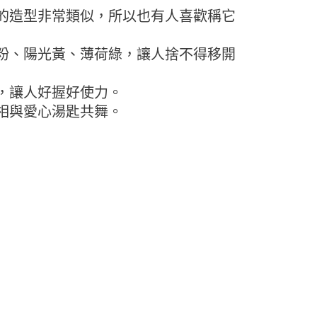
0，滿NT$990(含以上)免運費
的造型非常類似，所以也有人喜歡稱它
項】
恩沛科技股份有限公司提供之「AFTEE先享後付」服務完成之
11取貨-重量限制含紙箱10kg，請控制商品重量在9~
依本服務之必要範圍內提供個人資料，並將交易相關給付款項請
桃粉、陽光黃、薄荷綠，讓人捨不得移開
讓予恩沛科技股份有限公司。
個人資料處理事宜，請瀏覽以下網址：
0，滿NT$990(含以上)免運費
ee.tw/terms/#terms3
，讓人好握好使力。
年的使用者請事先徵得法定代理人或監護人之同意方可使用
物流
E先享後付」，若未經同意申辦者引起之損失，本公司不負相關責
相與愛心湯匙共舞。
50，滿NT$2,000(含以上)免運費
AFTEE先享後付」時，將依據個別帳號之用戶狀況，依本公司
中華郵政
核予不同之上限額度；若仍有額度不足之情形，本公司將視審查
用戶進行身份認證。
20，滿NT$2,000(含以上)免運費
一人註冊多個帳號或使用他人資訊註冊。若發現惡意使用之情
科技股份有限公司將有權停止該用戶之使用額度並採取法律行