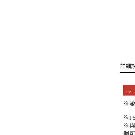
詳細
→
※
※
※
個