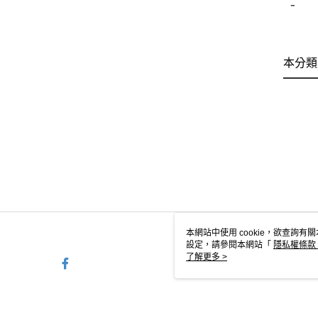
-
本分類
本網站中使用 cookie，欲查詢有關
設定，請參閱本網站「
隱私權條款
使用 cookie。
了解更多 >