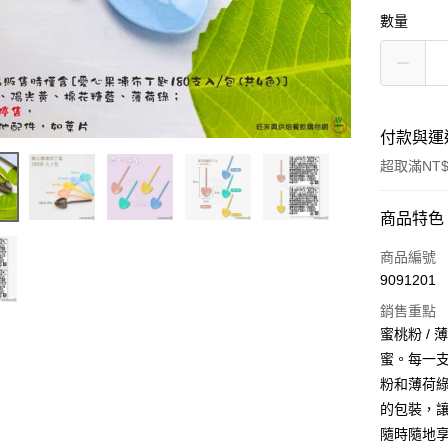
數量
付款與運
超取滿NT$
付款方式
商品特色
信用卡一
商品編號
9091201
超商取貨
銷售重點
LINE Pay
蜜桃粉 /
蜜。每一
Apple Pay
粉和薄荷綠
街口支付
的包裝，
隨時隨地
悠遊付