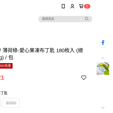
0
/ 薄荷綠-愛心果凍布丁匙 180枚入 (總
g) / 包
990免運
21
布丁匙
蜜桃粉