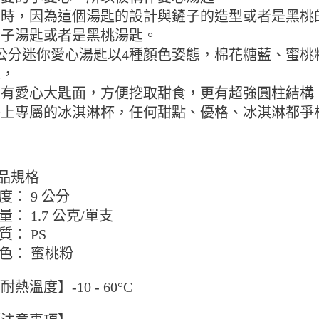
每筆NT$9
同時，因為這個湯匙的設計與鏟子的造型或者是黑桃
【注意事
１．透過由
付款後7-
鏟子湯匙或者是黑桃湯匙。
交易，需
9.5kg
9公分迷你愛心湯匙以4種顏色姿態，棉花糖藍、蜜
求債權轉
２．關於
每筆NT$9
線，
https://aft
擁有愛心大匙面，方便挖取甜食，更有超強圓柱結構
３．未成
宅配-新竹
「AFTE
搭上專屬的冰淇淋杯，任何甜點、優格、冰淇淋都爭
每筆NT$1
任。
４．使用「
離島客戶-
即時審查
結果請求
每筆NT$1
５．嚴禁
品規格
形，恩沛
長度： 9 公分
動。
重量： 1.7 公克/單支
材質： PS
顏色： 蜜桃粉
耐熱溫度】-10 - 60°C