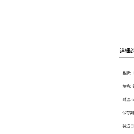
詳細
品牌: I
規格: 
耐溫:-
保存期
製造日