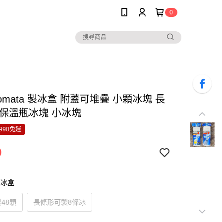
0
nomata 製冰盒 附蓋可堆疊 小顆冰塊 長
 保溫瓶冰塊 小冰塊
990免運
9
 製冰盒
48顆
長條形可製8條冰