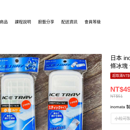
商品
課程說明
廚藝分享
配送資訊
會員等級
日本 i
條冰塊
超取滿NT$
NT$4
NT$51
inomata
小粒可製