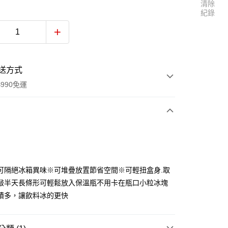
清除
紀錄
送方式
990免運
次付款
付款
可隔絕冰箱異味※可堆疊放置節省空間※可輕扭盒身.取
敲半天長條形可輕鬆放入保溫瓶不用卡在瓶口小粒冰塊
積多，讓飲料冰的更快