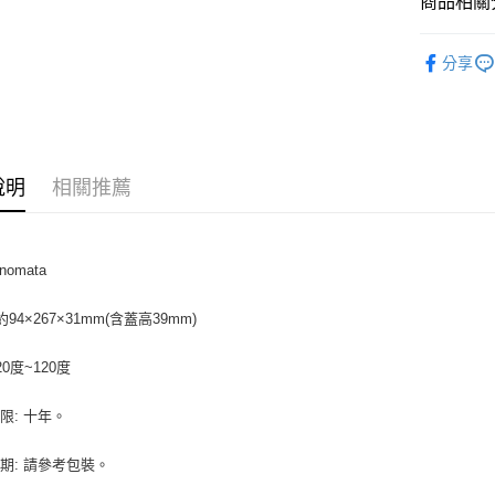
商品相關分
全盈+PAY
烘焙模具
分享
AFTEE先
相關說明
【關於「A
ATM付款
AFTEE
便利好安
１．簡單
說明
相關推薦
２．便利
運送方式
３．安心
全家取貨付
【「AFT
nomata
5kg
１．於結帳
付」結帳
每筆NT$9
約94×267×31mm(含蓋高39mm)
２．訂單
３．收到繳
付款後全家
／ATM／
20度~120度
9.5kg
※ 請注意
絡購買商品
每筆NT$9
限: 十年。
先享後付
※ 交易是
7-11取
是否繳費成
期: 請參考包裝。
5kg
付客戶支