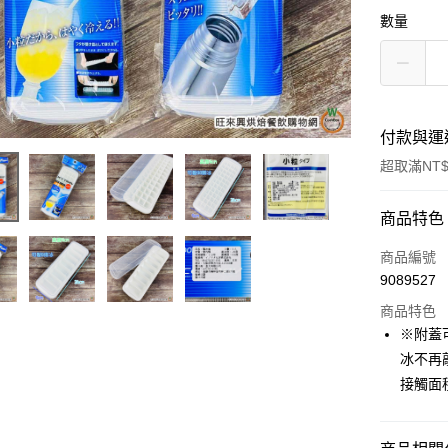
數量
付款與運
超取滿NT$
付款方式
商品特色
信用卡一
商品編號
9089527
超商取貨
商品特色
LINE Pay
※附蓋
冰不再
Apple Pay
接觸面
街口支付
悠遊付