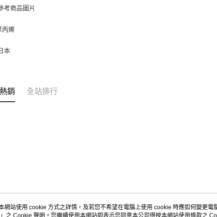
每筆NT$9
 參考商品圖片
【注意事
１．透過由
付款後7-
交易，需
聚丙烯
9.5kg
求債權轉
２．關於
每筆NT$9
 日本
https://aft
３．未成
宅配-新竹
「AFTE
每筆NT$1
任。
４．使用「
熱銷
全站排行
離島客戶-
即時審查
結果請求
每筆NT$1
５．嚴禁
形，恩沛
動。
本網站使用 cookie 方式之詳情，及若您不希望在電腦上使用 cookie 時應如何變更電腦的
」之 Cookie 聲明。您繼續使用本網站即表示您同意本公司得按本網站使用條款之 Coo
關於我們
客服資訊