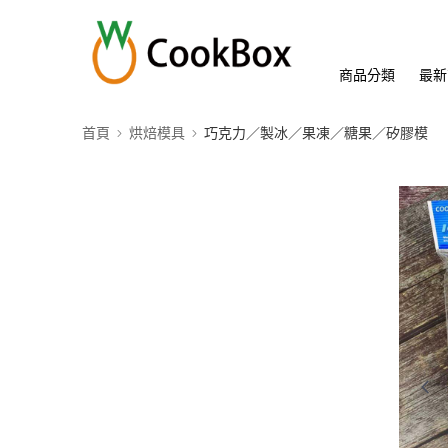
商品分類
最新
首頁
烘焙模具
巧克力／製冰／果凍／糖果／矽膠模