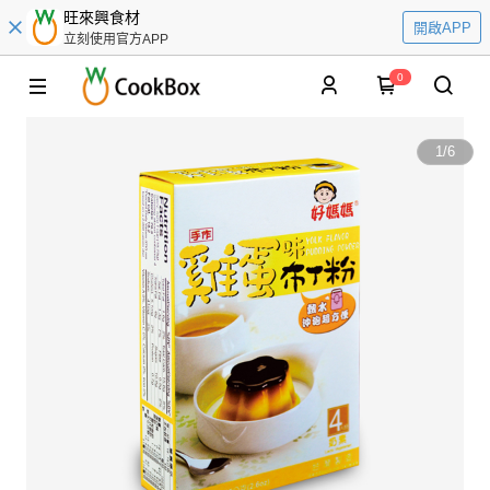
旺來興食材
開啟APP
立刻使用官方APP
0
1
/
6