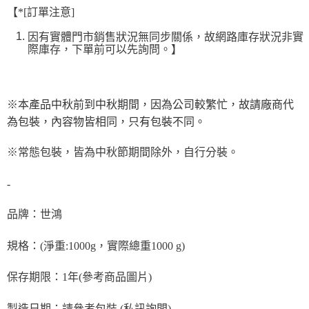
※ 請注意：結帳手續完成當下不需立刻繳費，但若您需要取消訂單，請聯絡
每筆NT$90，滿NT$990(含以上)免運費
【*[訂單注意]
購買商品的店家。未經商家同意取消之訂單仍視為有效，需透過AFTEE先享
後付繳納相關費用。
7-11取貨付款-重量限制含紙箱10kg，請控制商品重量在9~9.5
因有實體門市銷售狀況無同步關係，故網路庫存狀況非實
※ 交易是否成功請以「AFTEE先享後付 」之結帳頁面顯示為準，若有關於
kg
際庫存，下單前可以先詢問。】
是否繳費成功／繳費後需取消欲退款等相關疑問，請聯繫「AFTEE先享後付
客戶支援中心」
https://netprotections.freshdesk.com/support/home
每筆NT$90，滿NT$990(含以上)免運費
【注意事項】
付款後7-11取貨-重量限制含紙箱10kg，請控制商品重量在9~
１．透過由恩沛科技股份有限公司提供之「AFTEE先享後付」服務完成之交
※本產品中秋前到中秋期間，因為公司較繁忙，故請廠商代
9.5kg
易，需依本服務之必要範圍內提供個人資料，並將交易相關給付款項請求債
為包裝，內容物皆相同，只有包裝不同。
權轉讓予恩沛科技股份有限公司。
每筆NT$90，滿NT$990(含以上)免運費
２．關於個人資料處理事宜，請瀏覽以下網址：
https://aftee.tw/terms/#terms3
※常態包裝，皆為中秋節期間除外，自行分裝。
宅配-新竹物流
３．未成年的使用者請事先徵得法定代理人或監護人之同意方可使用
每筆NT$150，滿NT$2,000(含以上)免運費
「AFTEE先享後付」，若未經同意申辦者引起之損失，本公司不負相關責
-
任。
離島客戶-中華郵政
４．使用「AFTEE先享後付」時，將依據個別帳號之用戶狀況，依本公司即
時審查核予不同之上限額度；若仍有額度不足之情形，本公司將視審查結果
品牌：世鴻
每筆NT$120，滿NT$2,000(含以上)免運費
請求用戶進行身份認證。
５．嚴禁一人註冊多個帳號或使用他人資訊註冊。若發現惡意使用之情形，
規格：(淨重:1000g，實際總重1000 g)
恩沛科技股份有限公司將有權停止該用戶之使用額度並採取法律行動。
保存期限：1年(參考商品圖片)
製造日期：請參考包裝 (私訊詢問)