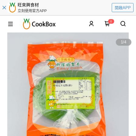
旺來興食材
開啟APP
立刻使用官方APP
0
1
/
4