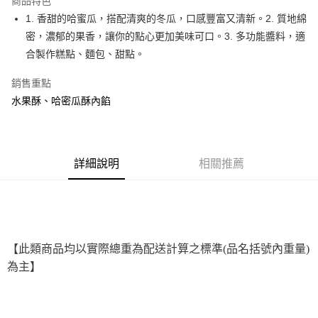
商品特色
Apple Pay
1. 香甜的哈蜜瓜，搭配清爽的冬瓜，口感豐富又清新。2. 質地綿
密，濃郁的果香，讓你的點心更加美味可口。3. 多功能醬料，適
街口支付
合製作糕點、麵包、甜點。
悠遊付
銷售重點
全盈+PAY
水果酥、哈密瓜酥內餡
AFTEE先享後付
相關說明
【關於「AFTEE先享後付」】
詳細說明
相關推薦
ATM付款
AFTEE先享後付是「在收到商品之後才付款」的支付方式。 讓您購物簡單
便利好安心！
１．簡單：不需註冊會員、不需綁卡、不需儲值。
運送方式
２．便利：只要手機號碼，簡訊認證，即可結帳。
３．安心：先確認商品／服務後，再付款。
全家取貨付款-重量限制含紙箱10kg，請控制商品重量在9~9.5
kg
【「AFTEE先享後付」結帳流程】
【此類商品均以實際總重為配送計算之標準(品名括號內重量)
１．於結帳方式選擇「AFTEE先享後付」後，將跳轉至「AFTEE先享後付」
每筆NT$90，滿NT$990(含以上)免運費
為主】
結帳頁面，進行簡訊認證並確認金額後，即可完成結帳。
２．訂單成立數日內，您將收到繳費通知簡訊。
付款後全家取貨-重量限制含紙箱10kg，請控制商品重量在9~
３．收到繳費通知簡訊後14天內，點擊此簡訊中的連結，可透過四大超商／
9.5kg
ATM／網路銀行／等多元方式進行付款，方視為交易完成。