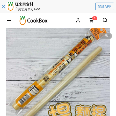
旺來興食材
開啟APP
立刻使用官方APP
0
1
/
8