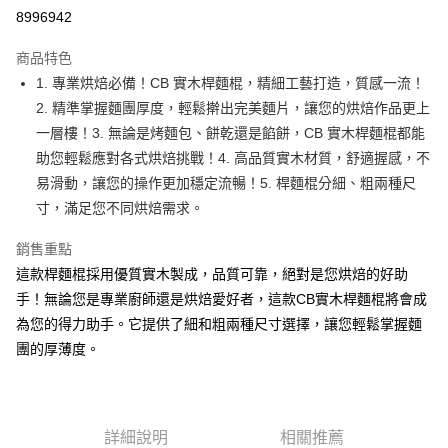
超商取貨付款
8996942
LINE Pay
商品特色
Apple Pay
1. 專業烘焙必備！CB 實木桿麵棍，精細工藝打造，質感一流！
2. 精準掌握麵團厚度，輕鬆擀出完美麵片，讓您的烘焙作品更上
街口支付
一層樓！3. 無論是烤麵包、餅乾還是餡餅，CB 實木桿麵棍都能
悠遊付
助您輕鬆應對各式烘焙挑戰！4. 高品質實木材質，舒適握感，不
易滑動，讓您的操作更加穩定流暢！5. 桿麵棍分細、粗兩種尺
全盈+PAY
寸，滿足您不同烘焙需求。
AFTEE先享後付
銷售重點
相關說明
這款桿麵棍採用優質實木製成，品質可靠，絕對是您烘焙的好助
【關於「AFTEE先享後付」】
ATM付款
AFTEE先享後付是「在收到商品之後才付款」的支付方式。 讓您購物簡單
手！無論您是專業廚師還是烘焙愛好者，這款CB實木桿麵棍將會成
便利好安心！
為您的得力助手。它提供了細和粗兩種尺寸選擇，讓您輕鬆掌握麵
１．簡單：不需註冊會員、不需綁卡、不需儲值。
運送方式
２．便利：只要手機號碼，簡訊認證，即可結帳。
團的厚薄度。
３．安心：先確認商品／服務後，再付款。
全家取貨付款-重量限制含紙箱10kg，請控制商品重量在9~9.5
kg
【「AFTEE先享後付」結帳流程】
１．於結帳方式選擇「AFTEE先享後付」後，將跳轉至「AFTEE先享後付」
每筆NT$90，滿NT$990(含以上)免運費
結帳頁面，進行簡訊認證並確認金額後，即可完成結帳。
詳細說明
相關推薦