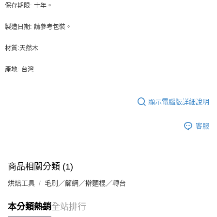
保存期限: 十年。
製造日期: 請參考包裝。
材質:天然木
產地: 台灣
顯示電腦版詳細說明
客服
商品相關分類 (1)
烘焙工具
毛刷／篩網／擀麵棍／轉台
本分類熱銷
全站排行