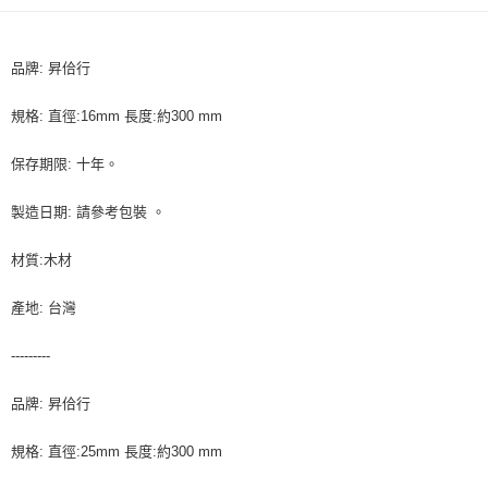
２．訂單成立數日內，您將收到繳費通知簡訊。
付款後全家取貨-重量限制含紙箱10kg，請控制商品重量在9~
３．收到繳費通知簡訊後14天內，點擊此簡訊中的連結，可透過四大超商／
9.5kg
ATM／網路銀行／等多元方式進行付款，方視為交易完成。
※ 請注意：結帳手續完成當下不需立刻繳費，但若您需要取消訂單，請聯絡
品牌: 昇佮行
每筆NT$90，滿NT$990(含以上)免運費
購買商品的店家。未經商家同意取消之訂單仍視為有效，需透過AFTEE先享
後付繳納相關費用。
7-11取貨付款-重量限制含紙箱10kg，請控制商品重量在9~9.5
規格: 直徑:16mm 長度:約300 mm
※ 交易是否成功請以「AFTEE先享後付 」之結帳頁面顯示為準，若有關於
kg
是否繳費成功／繳費後需取消欲退款等相關疑問，請聯繫「AFTEE先享後付
客戶支援中心」
https://netprotections.freshdesk.com/support/home
保存期限: 十年。
每筆NT$90，滿NT$990(含以上)免運費
【注意事項】
付款後7-11取貨-重量限制含紙箱10kg，請控制商品重量在9~
製造日期: 請參考包裝 。
１．透過由恩沛科技股份有限公司提供之「AFTEE先享後付」服務完成之交
9.5kg
易，需依本服務之必要範圍內提供個人資料，並將交易相關給付款項請求債
材質:木材
權轉讓予恩沛科技股份有限公司。
每筆NT$90，滿NT$990(含以上)免運費
２．關於個人資料處理事宜，請瀏覽以下網址：
https://aftee.tw/terms/#terms3
宅配-新竹物流
產地: 台灣
３．未成年的使用者請事先徵得法定代理人或監護人之同意方可使用
每筆NT$150，滿NT$2,000(含以上)免運費
「AFTEE先享後付」，若未經同意申辦者引起之損失，本公司不負相關責
---------
任。
離島客戶-中華郵政
４．使用「AFTEE先享後付」時，將依據個別帳號之用戶狀況，依本公司即
時審查核予不同之上限額度；若仍有額度不足之情形，本公司將視審查結果
每筆NT$120，滿NT$2,000(含以上)免運費
品牌: 昇佮行
請求用戶進行身份認證。
５．嚴禁一人註冊多個帳號或使用他人資訊註冊。若發現惡意使用之情形，
規格: 直徑:25mm 長度:約300 mm
恩沛科技股份有限公司將有權停止該用戶之使用額度並採取法律行動。