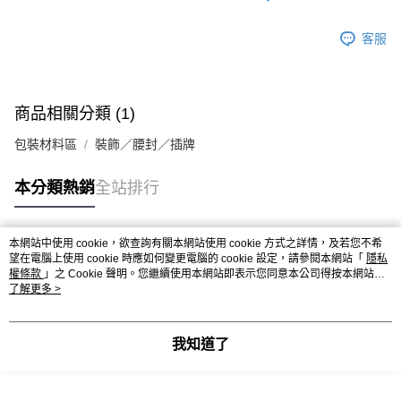
５．嚴禁一人註冊多個帳號或使用他人資訊註冊。若發現惡意使用之情形，
恩沛科技股份有限公司將有權停止該用戶之使用額度並採取法律行動。
客服
商品相關分類 (1)
包裝材料區
裝飾／腰封／插牌
本分類熱銷
全站排行
本網站中使用 cookie，欲查詢有關本網站使用 cookie 方式之詳情，及若您不希
熱門標籤
望在電腦上使用 cookie 時應如何變更電腦的 cookie 設定，請參閱本網站「
隱私
權條款
」之 Cookie 聲明。您繼續使用本網站即表示您同意本公司得按本網站使
用條款之 Cookie 聲明使用 cookie。
了解更多 >
我知道了