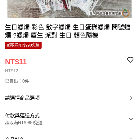
生日蠟燭 彩色 數字蠟燭 生日蛋糕蠟燭 問號蠟
燭 ?蠟燭 慶生 派對 生日 顏色隨機
超取滿NT$990免運
NT$11
NT$12
已賣出：0件
請選擇商品選項
付款與運送方式
超取滿NT$990免運
付款方式