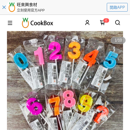
旺來興食材
開啟APP
立刻使用官方APP
0
1
/
10