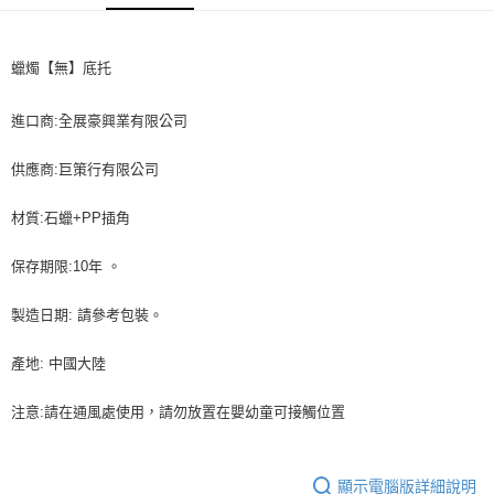
１．於結帳方式選擇「AFTEE先享後付」後，將跳轉至「AFTEE先享後付」
每筆NT$90，滿NT$990(含以上)免運費
結帳頁面，進行簡訊認證並確認金額後，即可完成結帳。
２．訂單成立數日內，您將收到繳費通知簡訊。
付款後全家取貨-重量限制含紙箱10kg，請控制商品重量在9~
蠟燭【無】底托
３．收到繳費通知簡訊後14天內，點擊此簡訊中的連結，可透過四大超商／
9.5kg
ATM／網路銀行／等多元方式進行付款，方視為交易完成。
※ 請注意：結帳手續完成當下不需立刻繳費，但若您需要取消訂單，請聯絡
進口商:全展豪興業有限公司
每筆NT$90，滿NT$990(含以上)免運費
購買商品的店家。未經商家同意取消之訂單仍視為有效，需透過AFTEE先享
後付繳納相關費用。
7-11取貨付款-重量限制含紙箱10kg，請控制商品重量在9~9.5
供應商:巨策行有限公司
※ 交易是否成功請以「AFTEE先享後付 」之結帳頁面顯示為準，若有關於
kg
是否繳費成功／繳費後需取消欲退款等相關疑問，請聯繫「AFTEE先享後付
客戶支援中心」
https://netprotections.freshdesk.com/support/home
材質:石蠟+PP插角
每筆NT$90，滿NT$990(含以上)免運費
【注意事項】
付款後7-11取貨-重量限制含紙箱10kg，請控制商品重量在9~
保存期限:10年 。
１．透過由恩沛科技股份有限公司提供之「AFTEE先享後付」服務完成之交
9.5kg
易，需依本服務之必要範圍內提供個人資料，並將交易相關給付款項請求債
製造日期: 請參考包裝。
權轉讓予恩沛科技股份有限公司。
每筆NT$90，滿NT$990(含以上)免運費
２．關於個人資料處理事宜，請瀏覽以下網址：
https://aftee.tw/terms/#terms3
宅配-新竹物流
產地: 中國大陸
３．未成年的使用者請事先徵得法定代理人或監護人之同意方可使用
每筆NT$150，滿NT$2,000(含以上)免運費
「AFTEE先享後付」，若未經同意申辦者引起之損失，本公司不負相關責
注意:請在通風處使用，請勿放置在嬰幼童可接觸位置
任。
離島客戶-中華郵政
４．使用「AFTEE先享後付」時，將依據個別帳號之用戶狀況，依本公司即
時審查核予不同之上限額度；若仍有額度不足之情形，本公司將視審查結果
每筆NT$120，滿NT$2,000(含以上)免運費
請求用戶進行身份認證。
顯示電腦版詳細說明