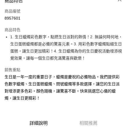
商品特色
信用卡一次付款
商品編號
超商取貨付款
8957601
LINE Pay
商品特色
Apple Pay
1. 生日蠟燭彩色數字，點燃生日派對的熱情！2. 無論何時何地，
生日蛋糕蠟燭都是必備的驚喜元素。3. 用彩色數字蠟燭點綴生日
街口支付
蛋糕，讓生日更加精彩！4. 生日蠟燭為你的生日慶祝活動增添視
悠遊付
覺效果，讓每一個生日都充滿驚喜與歡樂！
全盈+PAY
銷售重點
生日是一年一度的重要日子，蠟燭是慶祝的必備物品。我們提供彩
AFTEE先享後付
色數字蠟燭、生日蛋糕蠟燭、問號蠟燭等多款選擇，讓您的生日派
相關說明
對增添更多色彩。顏色隨機，讓驚喜不斷。快來挑選您心儀的蠟
【關於「AFTEE先享後付」】
ATM付款
AFTEE先享後付是「在收到商品之後才付款」的支付方式。 讓您購物簡單
燭，讓生日更精彩！
便利好安心！
１．簡單：不需註冊會員、不需綁卡、不需儲值。
運送方式
２．便利：只要手機號碼，簡訊認證，即可結帳。
３．安心：先確認商品／服務後，再付款。
全家取貨付款-重量限制含紙箱10kg，請控制商品重量在9~9.5
詳細說明
相關推薦
kg
【「AFTEE先享後付」結帳流程】