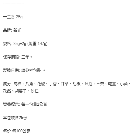
-----------------
十三香 25g
品牌: 新光
規格: 25g±2g (總重:147g)
保存期限: 三年。
製造日期: 請參考包裝 。
成分: 肉桂、八角、花椒、丁香、甘草、胡椒、荳蔻、三奈、乾薑、小茴、
孜然、胡荽子、沙仁
營養標示: 每一份量1公克
本包裝含25份
每份 每100公克