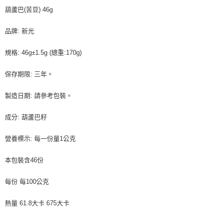
葫蘆巴(苦豆) 46g
品牌: 新光
規格: 46g±1.5g (總重:170g)
保存期限: 三年。
製造日期: 請參考包裝。
成分: 葫蘆巴籽
營養標示: 每一份量1公克
本包裝含46份
每份 每100公克
熱量 61.8大卡 675大卡