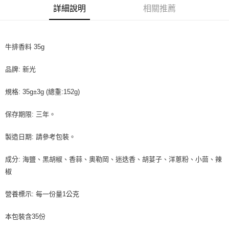
【「AFTEE先享後付」結帳流程】
詳細說明
相關推薦
１．於結帳方式選擇「AFTEE先享後付」後，將跳轉至「AFTEE先享後付」
每筆NT$90，滿NT$990(含以上)免運費
結帳頁面，進行簡訊認證並確認金額後，即可完成結帳。
２．訂單成立數日內，您將收到繳費通知簡訊。
付款後全家取貨-重量限制含紙箱10kg，請控制商品重量在9~
３．收到繳費通知簡訊後14天內，點擊此簡訊中的連結，可透過四大超商／
9.5kg
牛排香料 35g
ATM／網路銀行／等多元方式進行付款，方視為交易完成。
※ 請注意：結帳手續完成當下不需立刻繳費，但若您需要取消訂單，請聯絡
每筆NT$90，滿NT$990(含以上)免運費
購買商品的店家。未經商家同意取消之訂單仍視為有效，需透過AFTEE先享
品牌: 新光
後付繳納相關費用。
7-11取貨付款-重量限制含紙箱10kg，請控制商品重量在9~9.5
※ 交易是否成功請以「AFTEE先享後付 」之結帳頁面顯示為準，若有關於
kg
規格: 35g±3g (總重:152g)
是否繳費成功／繳費後需取消欲退款等相關疑問，請聯繫「AFTEE先享後付
客戶支援中心」
https://netprotections.freshdesk.com/support/home
每筆NT$90，滿NT$990(含以上)免運費
保存期限: 三年。
【注意事項】
付款後7-11取貨-重量限制含紙箱10kg，請控制商品重量在9~
１．透過由恩沛科技股份有限公司提供之「AFTEE先享後付」服務完成之交
9.5kg
製造日期: 請參考包裝。
易，需依本服務之必要範圍內提供個人資料，並將交易相關給付款項請求債
權轉讓予恩沛科技股份有限公司。
每筆NT$90，滿NT$990(含以上)免運費
２．關於個人資料處理事宜，請瀏覽以下網址：
成分: 海鹽、黑胡椒、香蒜、奧勒岡、迷迭香、胡荽子、洋蔥粉、小茴、辣
https://aftee.tw/terms/#terms3
宅配-新竹物流
椒
３．未成年的使用者請事先徵得法定代理人或監護人之同意方可使用
每筆NT$150，滿NT$2,000(含以上)免運費
「AFTEE先享後付」，若未經同意申辦者引起之損失，本公司不負相關責
營養標示: 每一份量1公克
任。
離島客戶-中華郵政
４．使用「AFTEE先享後付」時，將依據個別帳號之用戶狀況，依本公司即
時審查核予不同之上限額度；若仍有額度不足之情形，本公司將視審查結果
每筆NT$120，滿NT$2,000(含以上)免運費
本包裝含35份
請求用戶進行身份認證。