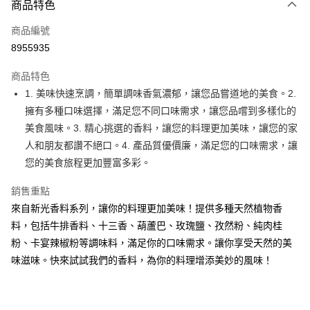
商品特色
信用卡一次付款
商品編號
超商取貨付款
8955935
LINE Pay
商品特色
Apple Pay
1. 美味快速烹調，簡單調味香氣濃郁，讓您品嘗道地的美食。2.
擁有多種口味選擇，滿足您不同口味需求，讓您品嚐到多樣化的
街口支付
美食風味。3. 精心挑選的香料，讓您的料理更加美味，讓您的家
悠遊付
人和朋友都讚不絕口。4. 產品質優價廉，滿足您的口味需求，讓
您的美食旅程更加豐富多彩。
全盈+PAY
銷售重點
AFTEE先享後付
來自新光香料系列，讓你的料理更加美味！提供多種天然植物香
相關說明
料，包括牛排香料、十三香、葫蘆巴、玫瑰鹽、孜然粉、純肉桂
【關於「AFTEE先享後付」】
ATM付款
AFTEE先享後付是「在收到商品之後才付款」的支付方式。 讓您購物簡單
粉、卡宴辣椒粉等調味料，滿足你的口味需求。讓你享受天然的美
便利好安心！
味滋味。快來試試我們的香料，為你的料理增添美妙的風味！
１．簡單：不需註冊會員、不需綁卡、不需儲值。
運送方式
２．便利：只要手機號碼，簡訊認證，即可結帳。
３．安心：先確認商品／服務後，再付款。
全家取貨付款-重量限制含紙箱10kg，請控制商品重量在9~9.5
kg