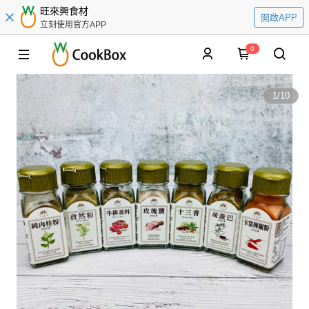
旺來興食材
開啟APP
立刻使用官方APP
0
1
/
10