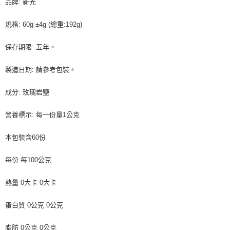
品牌: 新光
規格: 60g ±4g (總重:192g)
保存期限: 五年。
製造日期: 請參考包裝。
成分: 玫瑰岩鹽
營養標示: 每一份量1公克
本包裝含60份
每份 每100公克
熱量 0大卡 0大卡
蛋白質 0公克 0公克
脂肪 0公克 0公克