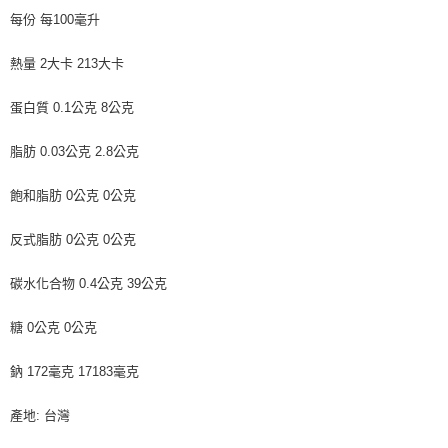
５．嚴禁一人註冊多個帳號或使用他人資訊註冊。若發現惡意使用之情形，
每份 每100毫升
恩沛科技股份有限公司將有權停止該用戶之使用額度並採取法律行動。
熱量 2大卡 213大卡
蛋白質 0.1公克 8公克
脂肪 0.03公克 2.8公克
飽和脂肪 0公克 0公克
反式脂肪 0公克 0公克
碳水化合物 0.4公克 39公克
糖 0公克 0公克
鈉 172毫克 17183毫克
產地: 台灣