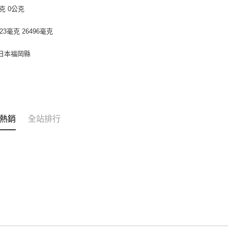
克 0公克
923毫克 26496毫克
 日本福岡縣
熱銷
全站排行