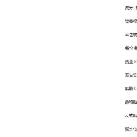
成分:
營養標
本包裝
每份 
熱量 5
蛋白質 
脂肪 0
飽和脂肪
反式脂
碳水化合