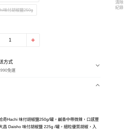
清除
紀錄
hi味付胡椒鹽250g
送方式
990免運
次付款
付款
本哈奇Hachi 味付胡椒鹽250g/罐，鹹香中帶微辣，口感豐
 大昌 Daisho 味付胡椒鹽 225g /罐，細粒優質胡椒，入