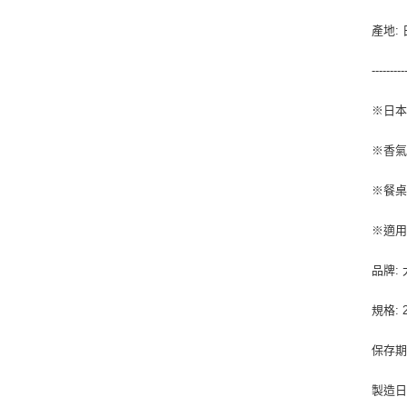
產地:
---------
※日本
※香
※餐桌
※適用
品牌: 
規格: 
保存期
製造日