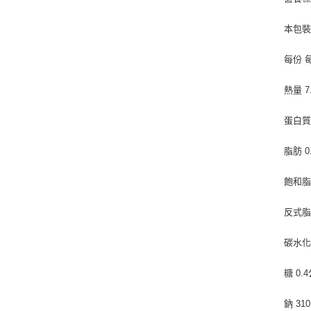
本包裝
每份 
熱量 7
蛋白質 
脂肪 0
飽和脂肪
反式脂
碳水化合
糖 0.
鈉 31