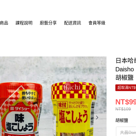
商品
課程說明
廚藝分享
配送資訊
會員等級
日本哈奇
Dais
胡椒鹽
超取滿NT$
NT$9
NT$109
胡椒鹽
大昌Dai