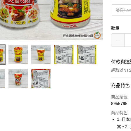
哈奇Hac
數量
付款與運
超取滿NT$
付款方式
商品特色
信用卡一
商品編號
8955795
超商取貨
商品特色
LINE Pay
1. 日
富。2.
Apple Pay