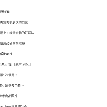
先享後付
※ 交易是
7-11取
是否繳費成
本原裝進口
5kg
付客戶支
每筆NT$9
郁香氣與多層次的口感
【注意事
１．透過由
付款後7-
交易，需
輕灑上，增添食物的好滋味
9.5kg
求債權轉
２．關於
每筆NT$9
家廚房必備的胡椒鹽
https://aft
３．未成
宅配-新竹
「AFTE
奇Hachi
每筆NT$1
任。
４．使用「
250g / 罐 【總重:285g】
離島客戶-
即時審查
結果請求
每筆NT$1
５．嚴禁
限: 24個月。
形，恩沛
動。
期: 請參考包裝 。
 參考商品圖片
示: 每一份量10公克