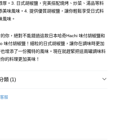
醇厚。3. 日式胡椒鹽，完美搭配燒烤、炒菜、湯品等料
添美味風味。4. 提供優質胡椒鹽，讓你輕鬆享受日式料
味風味。
的你，絕對不能錯過這款日本哈奇Hachi 味付胡椒鹽和
享後付
isho 味付胡椒鹽！細粒的日式胡椒鹽，讓你在調味時更加
時也增添了一份獨特的風味。現在就趕緊把這兩罐調味料
FTEE先享後付」】
讓你的料理更加美味！
先享後付是「在收到商品之後才付款」的支付方式。 讓您購物簡單
心！
：不需註冊會員、不需綁卡、不需儲值。
類 (1)
：只要手機號碼，簡訊認證，即可結帳。
：先確認商品／服務後，再付款。
料區
天然植物香料
款-重量限制含紙箱10kg，請控制商品重量在9~9.
EE先享後付」結帳流程】
客服
方式選擇「AFTEE先享後付」後，將跳轉至「AFTEE先享後
頁面，進行簡訊認證並確認金額後，即可完成結帳。
0，滿NT$990(含以上)免運費
成立數日內，您將收到繳費通知簡訊。
費通知簡訊後14天內，點擊此簡訊中的連結，可透過四大超商
取貨-重量限制含紙箱10kg，請控制商品重量在9~
網路銀行／等多元方式進行付款，方視為交易完成。
：結帳手續完成當下不需立刻繳費，但若您需要取消訂單，請聯
的店家。未經商家同意取消之訂單仍視為有效，需透過AFTEE
0，滿NT$990(含以上)免運費