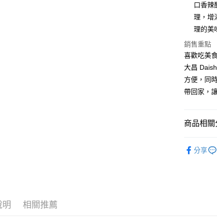
口香辣
街口支付
理，增
理的美
悠遊付
銷售重點
全盈+PAY
喜歡吃美食
AFTEE先
大昌 Da
相關說明
方便，同
【關於「A
帶回家，
ATM付款
AFTEE
便利好安
１．簡單
商品相關分
２．便利
運送方式
３．安心
中西餐原
全家取貨付
【「AFT
分享
5kg
１．於結帳
付」結帳
每筆NT$9
２．訂單
３．收到繳
付款後全家
／ATM／
9.5kg
※ 請注意
說明
相關推薦
絡購買商品
每筆NT$9