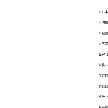
※日
※濃
※輕
※居
品牌:哈
規格: 
保存期
製造日
成分:
營養標