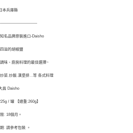
 日本兵庫縣
--------------------------------
知名品牌原裝進口-Daisho
氣四溢的胡椒鹽
調味、廚房料理的最佳選擇~
炒菜.炒飯.漢堡排...等 各式料理
大昌 Daisho
225g / 罐 【總重:260g】
限: 18個月。
期: 請參考包裝 。