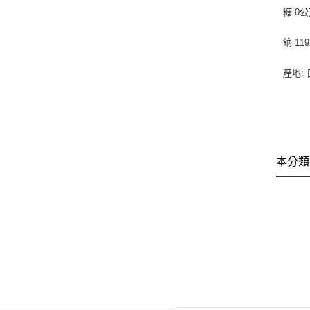
糖 0公
鈉 11
產地:
本分類