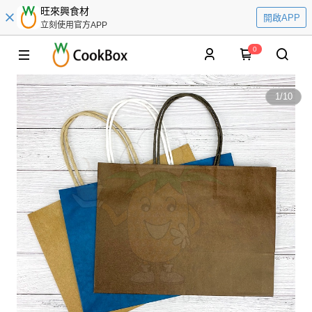
旺來興食材
開啟APP
立刻使用官方APP
0
1
/
10