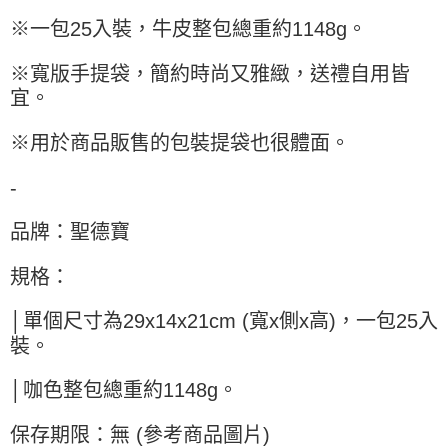
每筆NT$90，滿NT$990(含以上)免運費
結帳頁面，進行簡訊認證並確認金額後，即可完成結帳。
※一包25入裝，牛皮整包總重約1148g。
２．訂單成立數日內，您將收到繳費通知簡訊。
付款後全家取貨-重量限制含紙箱10kg，請控制商品重量在9~
３．收到繳費通知簡訊後14天內，點擊此簡訊中的連結，可透過四大超商／
9.5kg
ATM／網路銀行／等多元方式進行付款，方視為交易完成。
※寬版手提袋，簡約時尚又雅緻，送禮自用皆
※ 請注意：結帳手續完成當下不需立刻繳費，但若您需要取消訂單，請聯絡
每筆NT$90，滿NT$990(含以上)免運費
宜。
購買商品的店家。未經商家同意取消之訂單仍視為有效，需透過AFTEE先享
後付繳納相關費用。
7-11取貨付款-重量限制含紙箱10kg，請控制商品重量在9~9.5
※用於商品販售的包裝提袋也很體面。
※ 交易是否成功請以「AFTEE先享後付 」之結帳頁面顯示為準，若有關於
kg
是否繳費成功／繳費後需取消欲退款等相關疑問，請聯繫「AFTEE先享後付
客戶支援中心」
https://netprotections.freshdesk.com/support/home
每筆NT$90，滿NT$990(含以上)免運費
-
【注意事項】
付款後7-11取貨-重量限制含紙箱10kg，請控制商品重量在9~
品牌：聖德寶
１．透過由恩沛科技股份有限公司提供之「AFTEE先享後付」服務完成之交
9.5kg
易，需依本服務之必要範圍內提供個人資料，並將交易相關給付款項請求債
權轉讓予恩沛科技股份有限公司。
每筆NT$90，滿NT$990(含以上)免運費
規格：
２．關於個人資料處理事宜，請瀏覽以下網址：
https://aftee.tw/terms/#terms3
宅配-新竹物流
│單個尺寸為29x14x21cm (寬x側x高)，一包25入
３．未成年的使用者請事先徵得法定代理人或監護人之同意方可使用
每筆NT$150，滿NT$2,000(含以上)免運費
「AFTEE先享後付」，若未經同意申辦者引起之損失，本公司不負相關責
裝。
任。
離島客戶-中華郵政
４．使用「AFTEE先享後付」時，將依據個別帳號之用戶狀況，依本公司即
│咖色整包總重約1148g。
時審查核予不同之上限額度；若仍有額度不足之情形，本公司將視審查結果
每筆NT$120，滿NT$2,000(含以上)免運費
請求用戶進行身份認證。
５．嚴禁一人註冊多個帳號或使用他人資訊註冊。若發現惡意使用之情形，
保存期限：無 (參考商品圖片)
恩沛科技股份有限公司將有權停止該用戶之使用額度並採取法律行動。