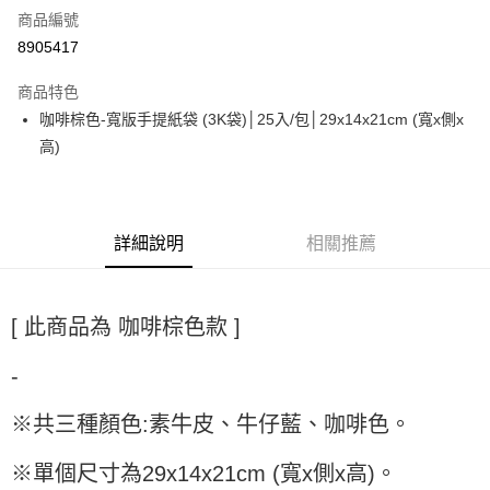
商品編號
超商取貨付款
8905417
LINE Pay
商品特色
Apple Pay
咖啡棕色-寬版手提紙袋 (3K袋)│25入/包│29x14x21cm (寬x側x
高)
街口支付
悠遊付
全盈+PAY
詳細說明
相關推薦
AFTEE先享後付
相關說明
[ 此商品為 咖啡棕色款 ]
【關於「AFTEE先享後付」】
ATM付款
AFTEE先享後付是「在收到商品之後才付款」的支付方式。 讓您購物簡單
便利好安心！
-
１．簡單：不需註冊會員、不需綁卡、不需儲值。
運送方式
２．便利：只要手機號碼，簡訊認證，即可結帳。
※共三種顏色:素牛皮、牛仔藍、咖啡色。
３．安心：先確認商品／服務後，再付款。
全家取貨付款-重量限制含紙箱10kg，請控制商品重量在9~9.5
kg
【「AFTEE先享後付」結帳流程】
※單個尺寸為29x14x21cm (寬x側x高)。
１．於結帳方式選擇「AFTEE先享後付」後，將跳轉至「AFTEE先享後付」