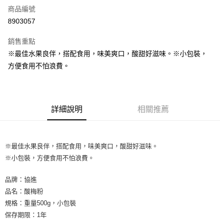
商品編號
超商取貨付款
8903057
LINE Pay
銷售重點
Apple Pay
※最佳水果良伴，搭配食用，味美爽口，酸甜好滋味。※小包裝，
方便食用不怕浪費。
街口支付
悠遊付
全盈+PAY
詳細說明
相關推薦
AFTEE先享後付
相關說明
※最佳水果良伴，搭配食用，味美爽口，酸甜好滋味。
【關於「AFTEE先享後付」】
ATM付款
AFTEE先享後付是「在收到商品之後才付款」的支付方式。 讓您購物簡單
※小包裝，方便食用不怕浪費。
便利好安心！
１．簡單：不需註冊會員、不需綁卡、不需儲值。
運送方式
品牌：協進
２．便利：只要手機號碼，簡訊認證，即可結帳。
品名：酸梅粉
３．安心：先確認商品／服務後，再付款。
全家取貨付款-重量限制含紙箱10kg，請控制商品重量在9~9.5
規格：重量500g，小包裝
kg
【「AFTEE先享後付」結帳流程】
保存期限：1年
１．於結帳方式選擇「AFTEE先享後付」後，將跳轉至「AFTEE先享後付」