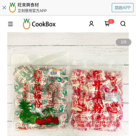
旺來興食材
開啟APP
立刻使用官方APP
0
1
/
9