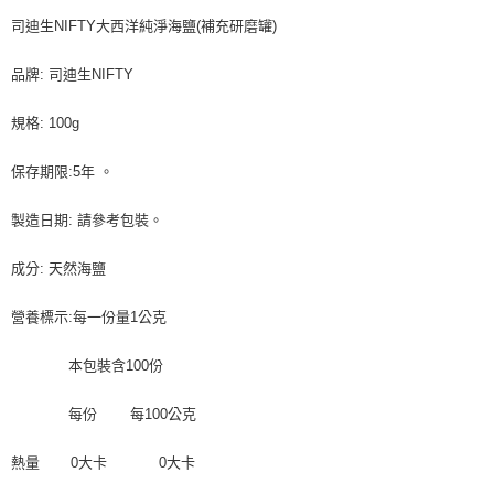
每筆NT$90，滿NT$990(含以上)免運費
結帳頁面，進行簡訊認證並確認金額後，即可完成結帳。
司迪生NIFTY大西洋純淨海鹽(補充研磨罐)
２．訂單成立數日內，您將收到繳費通知簡訊。
付款後全家取貨-重量限制含紙箱10kg，請控制商品重量在9~
３．收到繳費通知簡訊後14天內，點擊此簡訊中的連結，可透過四大超商／
9.5kg
品牌: 司迪生NIFTY
ATM／網路銀行／等多元方式進行付款，方視為交易完成。
※ 請注意：結帳手續完成當下不需立刻繳費，但若您需要取消訂單，請聯絡
每筆NT$90，滿NT$990(含以上)免運費
購買商品的店家。未經商家同意取消之訂單仍視為有效，需透過AFTEE先享
規格: 100g
後付繳納相關費用。
7-11取貨付款-重量限制含紙箱10kg，請控制商品重量在9~9.5
※ 交易是否成功請以「AFTEE先享後付 」之結帳頁面顯示為準，若有關於
kg
保存期限:5年 。
是否繳費成功／繳費後需取消欲退款等相關疑問，請聯繫「AFTEE先享後付
客戶支援中心」
https://netprotections.freshdesk.com/support/home
每筆NT$90，滿NT$990(含以上)免運費
製造日期: 請參考包裝。
【注意事項】
付款後7-11取貨-重量限制含紙箱10kg，請控制商品重量在9~
１．透過由恩沛科技股份有限公司提供之「AFTEE先享後付」服務完成之交
9.5kg
成分: 天然海鹽
易，需依本服務之必要範圍內提供個人資料，並將交易相關給付款項請求債
權轉讓予恩沛科技股份有限公司。
每筆NT$90，滿NT$990(含以上)免運費
２．關於個人資料處理事宜，請瀏覽以下網址：
營養標示:每一份量1公克
https://aftee.tw/terms/#terms3
宅配-新竹物流
３．未成年的使用者請事先徵得法定代理人或監護人之同意方可使用
每筆NT$150，滿NT$2,000(含以上)免運費
本包裝含100份
「AFTEE先享後付」，若未經同意申辦者引起之損失，本公司不負相關責
任。
離島客戶-中華郵政
４．使用「AFTEE先享後付」時，將依據個別帳號之用戶狀況，依本公司即
每份 每100公克
時審查核予不同之上限額度；若仍有額度不足之情形，本公司將視審查結果
每筆NT$120，滿NT$2,000(含以上)免運費
請求用戶進行身份認證。
熱量 0大卡 0大卡
５．嚴禁一人註冊多個帳號或使用他人資訊註冊。若發現惡意使用之情形，
恩沛科技股份有限公司將有權停止該用戶之使用額度並採取法律行動。