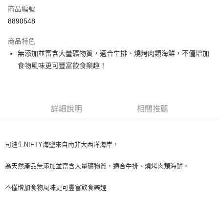
商品編號
超商取貨付款
8890548
LINE Pay
商品特色
Apple Pay
無添加並富含大量礦物質，適合牛排、燒烤肉類海鮮，不僅增加
食物風味更可豐富飲食樂趣！
街口支付
悠遊付
全盈+PAY
詳細說明
相關推薦
AFTEE先享後付
相關說明
司迪生NIFTY海鹽來自南非大西洋海岸，
【關於「AFTEE先享後付」】
ATM付款
AFTEE先享後付是「在收到商品之後才付款」的支付方式。 讓您購物簡單
便利好安心！
為天然產品無添加並富含大量礦物質，適合牛排、燒烤肉類海鮮，
１．簡單：不需註冊會員、不需綁卡、不需儲值。
運送方式
２．便利：只要手機號碼，簡訊認證，即可結帳。
不僅增加食物風味更可豐富飲食樂趣
３．安心：先確認商品／服務後，再付款。
全家取貨付款-重量限制含紙箱10kg，請控制商品重量在9~9.5
kg
【「AFTEE先享後付」結帳流程】
１．於結帳方式選擇「AFTEE先享後付」後，將跳轉至「AFTEE先享後付」