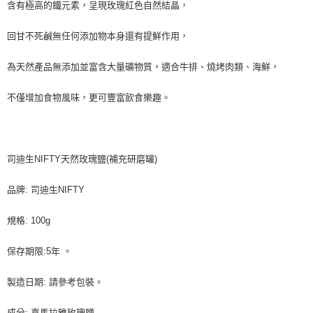
含有極高的鐵元素，呈現玫瑰紅色自然結晶，
回甘不死鹹無任何添加物本身還有提鮮作用，
為天然產品無添加並富含大量礦物質，適合牛排、燒烤肉類、海鮮，
不僅增加食物風味，更可豐富飲食樂趣。
司迪生NIFTY天然玫瑰鹽(補充研磨罐)
品牌: 司迪生NIFTY
規格: 100g
保存期限:5年 。
製造日期: 請參考包裝。
成分: 喜馬拉雅玫瑰鹽