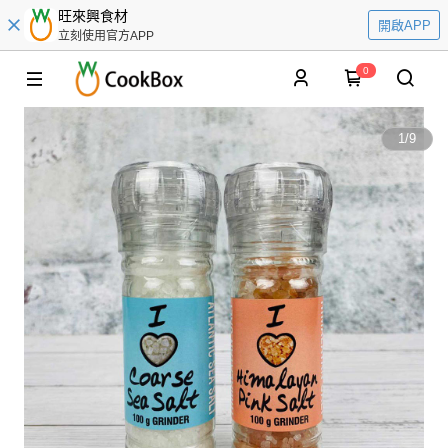
旺來興食材
開啟APP
立刻使用官方APP
0
1
/
9