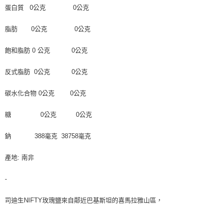
蛋白質 0公克 0公克
脂肪 0公克 0公克
飽和脂肪 0 公克 0公克
反式脂肪 0公克 0公克
碳水化合物 0公克 0公克
糖 0公克 0公克
鈉 388毫克 38758毫克
產地: 南非
-
司迪生NIFTY玫瑰鹽來自鄰近巴基斯坦的喜馬拉雅山區，