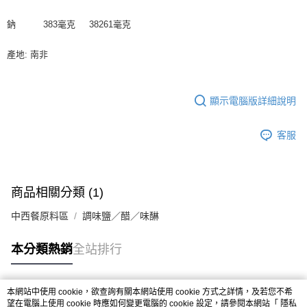
鈉 383毫克 38261毫克
產地: 南非
顯示電腦版詳細說明
客服
商品相關分類 (1)
中西餐原料區
調味鹽／醋／味醂
本分類熱銷
全站排行
本網站中使用 cookie，欲查詢有關本網站使用 cookie 方式之詳情，及若您不希
熱門標籤
望在電腦上使用 cookie 時應如何變更電腦的 cookie 設定，請參閱本網站「
隱私