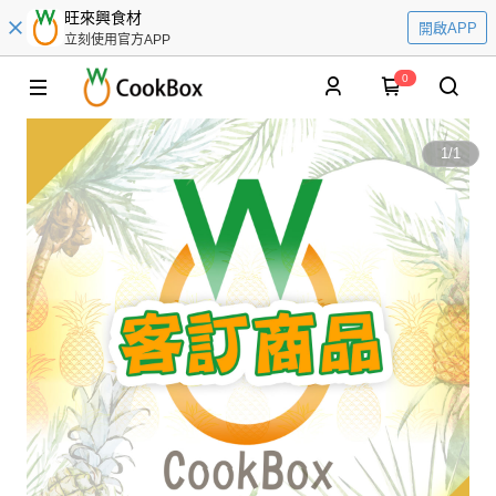
旺來興食材
開啟APP
立刻使用官方APP
0
1
/
1