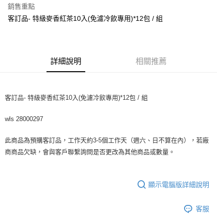
銷售重點
Apple Pay
客訂品- 特級麥香紅茶10入(免濾冷飲專用)*12包 / 組
街口支付
悠遊付
詳細說明
相關推薦
全盈+PAY
AFTEE先享後付
客訂品- 特級麥香紅茶10入(免濾冷飲專用)*12包 / 組
相關說明
【關於「AFTEE先享後付」】
ATM付款
wls 28000297
AFTEE先享後付是「在收到商品之後才付款」的支付方式。 讓您購物簡單
便利好安心！
１．簡單：不需註冊會員、不需綁卡、不需儲值。
此商品為預購客訂品，工作天約3-5個工作天（週六、日不算在內），若廠
運送方式
２．便利：只要手機號碼，簡訊認證，即可結帳。
商商品欠缺，會與客戶聯繫詢問是否更改為其他商品或數量。
３．安心：先確認商品／服務後，再付款。
全家取貨付款-重量限制含紙箱10kg，請控制商品重量在9~9.5
kg
【「AFTEE先享後付」結帳流程】
１．於結帳方式選擇「AFTEE先享後付」後，將跳轉至「AFTEE先享後付」
每筆NT$90，滿NT$990(含以上)免運費
顯示電腦版詳細說明
結帳頁面，進行簡訊認證並確認金額後，即可完成結帳。
２．訂單成立數日內，您將收到繳費通知簡訊。
付款後全家取貨-重量限制含紙箱10kg，請控制商品重量在9~
３．收到繳費通知簡訊後14天內，點擊此簡訊中的連結，可透過四大超商／
客服
9.5kg
ATM／網路銀行／等多元方式進行付款，方視為交易完成。