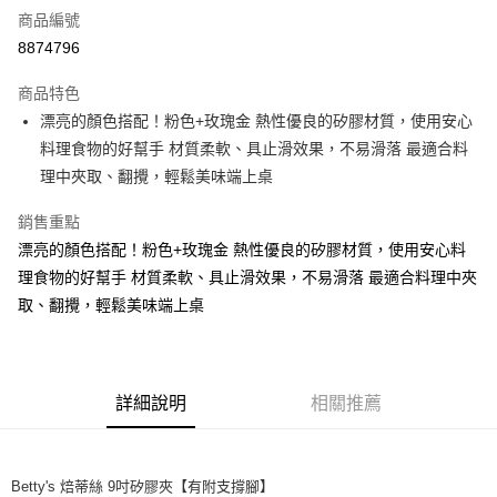
商品編號
超商取貨付款
8874796
LINE Pay
商品特色
Apple Pay
漂亮的顏色搭配！粉色+玫瑰金 熱性優良的矽膠材質，使用安心
料理食物的好幫手 材質柔軟、具止滑效果，不易滑落 最適合料
街口支付
理中夾取、翻攪，輕鬆美味端上桌
悠遊付
銷售重點
全盈+PAY
漂亮的顏色搭配！粉色+玫瑰金 熱性優良的矽膠材質，使用安心料
理食物的好幫手 材質柔軟、具止滑效果，不易滑落 最適合料理中夾
AFTEE先享後付
取、翻攪，輕鬆美味端上桌
相關說明
【關於「AFTEE先享後付」】
ATM付款
AFTEE先享後付是「在收到商品之後才付款」的支付方式。 讓您購物簡單
便利好安心！
１．簡單：不需註冊會員、不需綁卡、不需儲值。
運送方式
詳細說明
相關推薦
２．便利：只要手機號碼，簡訊認證，即可結帳。
３．安心：先確認商品／服務後，再付款。
全家取貨付款-重量限制含紙箱10kg，請控制商品重量在9~9.5
kg
【「AFTEE先享後付」結帳流程】
Betty's 焙蒂絲 9吋矽膠夾【有附支撐腳】
１．於結帳方式選擇「AFTEE先享後付」後，將跳轉至「AFTEE先享後付」