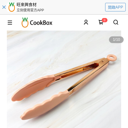
旺來興食材
開啟APP
立刻使用官方APP
0
1
/
10