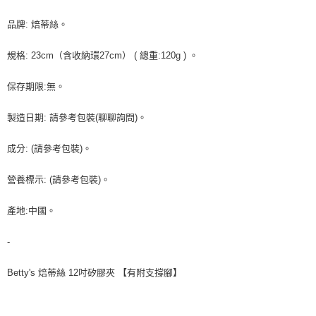
每筆NT$90，滿NT$990(含以上)免運費
結帳頁面，進行簡訊認證並確認金額後，即可完成結帳。
２．訂單成立數日內，您將收到繳費通知簡訊。
品牌: 焙蒂絲。
付款後全家取貨-重量限制含紙箱10kg，請控制商品重量在9~
３．收到繳費通知簡訊後14天內，點擊此簡訊中的連結，可透過四大超商／
9.5kg
ATM／網路銀行／等多元方式進行付款，方視為交易完成。
規格: 23cm（含收納環27cm） ( 總重:120g ) 。
※ 請注意：結帳手續完成當下不需立刻繳費，但若您需要取消訂單，請聯絡
每筆NT$90，滿NT$990(含以上)免運費
購買商品的店家。未經商家同意取消之訂單仍視為有效，需透過AFTEE先享
後付繳納相關費用。
保存期限:無。
7-11取貨付款-重量限制含紙箱10kg，請控制商品重量在9~9.5
※ 交易是否成功請以「AFTEE先享後付 」之結帳頁面顯示為準，若有關於
kg
是否繳費成功／繳費後需取消欲退款等相關疑問，請聯繫「AFTEE先享後付
製造日期: 請參考包裝(聊聊詢問)。
客戶支援中心」
https://netprotections.freshdesk.com/support/home
每筆NT$90，滿NT$990(含以上)免運費
成分: (請參考包裝)。
【注意事項】
付款後7-11取貨-重量限制含紙箱10kg，請控制商品重量在9~
１．透過由恩沛科技股份有限公司提供之「AFTEE先享後付」服務完成之交
9.5kg
易，需依本服務之必要範圍內提供個人資料，並將交易相關給付款項請求債
營養標示: (請參考包裝)。
權轉讓予恩沛科技股份有限公司。
每筆NT$90，滿NT$990(含以上)免運費
２．關於個人資料處理事宜，請瀏覽以下網址：
產地:中國。
https://aftee.tw/terms/#terms3
宅配-新竹物流
３．未成年的使用者請事先徵得法定代理人或監護人之同意方可使用
每筆NT$150，滿NT$2,000(含以上)免運費
「AFTEE先享後付」，若未經同意申辦者引起之損失，本公司不負相關責
-
任。
離島客戶-中華郵政
４．使用「AFTEE先享後付」時，將依據個別帳號之用戶狀況，依本公司即
Betty's 焙蒂絲 12吋矽膠夾 【有附支撐腳】
時審查核予不同之上限額度；若仍有額度不足之情形，本公司將視審查結果
每筆NT$120，滿NT$2,000(含以上)免運費
請求用戶進行身份認證。
５．嚴禁一人註冊多個帳號或使用他人資訊註冊。若發現惡意使用之情形，
恩沛科技股份有限公司將有權停止該用戶之使用額度並採取法律行動。