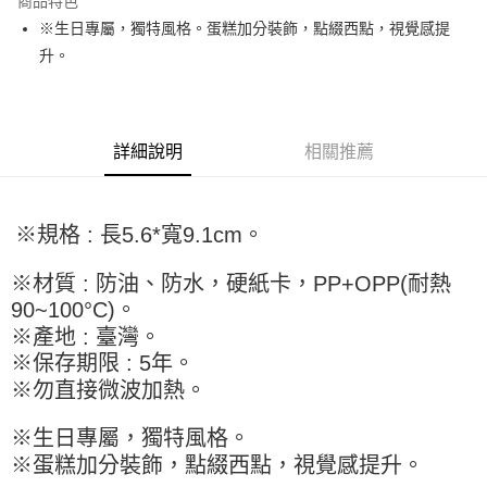
商品特色
Apple Pay
※生日專屬，獨特風格。蛋糕加分裝飾，點綴西點，視覺感提
升。
街口支付
悠遊付
全盈+PAY
詳細說明
相關推薦
AFTEE先享後付
相關說明
※規格 : 長5.6*寬9.1cm。
【關於「AFTEE先享後付」】
ATM付款
AFTEE先享後付是「在收到商品之後才付款」的支付方式。 讓您購物簡單
便利好安心！
※材質 : 防油、防水，硬紙卡，PP+OPP(耐熱
１．簡單：不需註冊會員、不需綁卡、不需儲值。
運送方式
90~100°C)。
２．便利：只要手機號碼，簡訊認證，即可結帳。
※產地 : 臺灣。
３．安心：先確認商品／服務後，再付款。
全家取貨付款-重量限制含紙箱10kg，請控制商品重量在9~9.5
※保存期限 : 5年。
kg
【「AFTEE先享後付」結帳流程】
※勿直接微波加熱。
１．於結帳方式選擇「AFTEE先享後付」後，將跳轉至「AFTEE先享後付」
每筆NT$90，滿NT$990(含以上)免運費
結帳頁面，進行簡訊認證並確認金額後，即可完成結帳。
２．訂單成立數日內，您將收到繳費通知簡訊。
※生日專屬，獨特風格。
付款後全家取貨-重量限制含紙箱10kg，請控制商品重量在9~
３．收到繳費通知簡訊後14天內，點擊此簡訊中的連結，可透過四大超商／
※蛋糕加分裝飾，點綴西點，視覺感提升。
9.5kg
ATM／網路銀行／等多元方式進行付款，方視為交易完成。