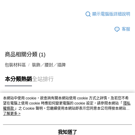
※ 請注意：結帳手續完成當下不需立刻繳費，但若您需要取消訂單，請聯絡
每筆NT$90，滿NT$990(含以上)免運費
購買商品的店家。未經商家同意取消之訂單仍視為有效，需透過AFTEE先享
後付繳納相關費用。
7-11取貨付款-重量限制含紙箱10kg，請控制商品重量在9~9.5
顯示電腦版詳細說明
※ 交易是否成功請以「AFTEE先享後付 」之結帳頁面顯示為準，若有關於
kg
是否繳費成功／繳費後需取消欲退款等相關疑問，請聯繫「AFTEE先享後付
客戶支援中心」
https://netprotections.freshdesk.com/support/home
每筆NT$90，滿NT$990(含以上)免運費
客服
【注意事項】
付款後7-11取貨-重量限制含紙箱10kg，請控制商品重量在9~
１．透過由恩沛科技股份有限公司提供之「AFTEE先享後付」服務完成之交
9.5kg
易，需依本服務之必要範圍內提供個人資料，並將交易相關給付款項請求債
商品相關分類 (1)
權轉讓予恩沛科技股份有限公司。
每筆NT$90，滿NT$990(含以上)免運費
２．關於個人資料處理事宜，請瀏覽以下網址：
包裝材料區
裝飾／腰封／插牌
https://aftee.tw/terms/#terms3
宅配-新竹物流
３．未成年的使用者請事先徵得法定代理人或監護人之同意方可使用
每筆NT$150，滿NT$2,000(含以上)免運費
「AFTEE先享後付」，若未經同意申辦者引起之損失，本公司不負相關責
本分類熱銷
全站排行
任。
離島客戶-中華郵政
４．使用「AFTEE先享後付」時，將依據個別帳號之用戶狀況，依本公司即
時審查核予不同之上限額度；若仍有額度不足之情形，本公司將視審查結果
每筆NT$120，滿NT$2,000(含以上)免運費
本網站中使用 cookie，欲查詢有關本網站使用 cookie 方式之詳情，及若您不希
請求用戶進行身份認證。
熱門標籤
望在電腦上使用 cookie 時應如何變更電腦的 cookie 設定，請參閱本網站「
隱私
５．嚴禁一人註冊多個帳號或使用他人資訊註冊。若發現惡意使用之情形，
權條款
」之 Cookie 聲明。您繼續使用本網站即表示您同意本公司得按本網站使
恩沛科技股份有限公司將有權停止該用戶之使用額度並採取法律行動。
用條款之 Cookie 聲明使用 cookie。
了解更多 >
我知道了