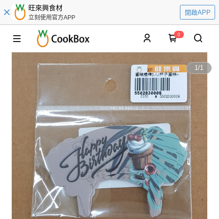
旺來興食材
開啟APP
立刻使用官方APP
0
1
/
1