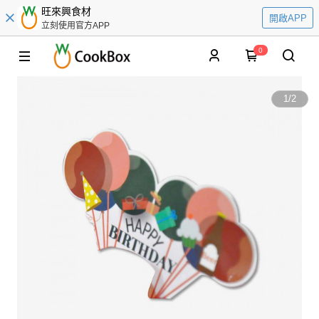
旺來興食材
開啟APP
立刻使用官方APP
0
1
/
2