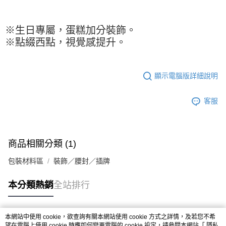
２．訂單成立數日內，您將收到繳費通知簡訊。
付款後全家取貨-重量限制含紙箱10kg，請控制商品重量在9~
３．收到繳費通知簡訊後14天內，點擊此簡訊中的連結，可透過四大超商／
9.5kg
ATM／網路銀行／等多元方式進行付款，方視為交易完成。
※ 請注意：結帳手續完成當下不需立刻繳費，但若您需要取消訂單，請聯絡
※生日專屬，蛋糕加分裝飾。
每筆NT$90，滿NT$990(含以上)免運費
購買商品的店家。未經商家同意取消之訂單仍視為有效，需透過AFTEE先享
※點綴西點，視覺感提升。
後付繳納相關費用。
7-11取貨付款-重量限制含紙箱10kg，請控制商品重量在9~9.5
※ 交易是否成功請以「AFTEE先享後付 」之結帳頁面顯示為準，若有關於
kg
是否繳費成功／繳費後需取消欲退款等相關疑問，請聯繫「AFTEE先享後付
客戶支援中心」
https://netprotections.freshdesk.com/support/home
每筆NT$90，滿NT$990(含以上)免運費
顯示電腦版詳細說明
【注意事項】
付款後7-11取貨-重量限制含紙箱10kg，請控制商品重量在9~
１．透過由恩沛科技股份有限公司提供之「AFTEE先享後付」服務完成之交
客服
9.5kg
易，需依本服務之必要範圍內提供個人資料，並將交易相關給付款項請求債
權轉讓予恩沛科技股份有限公司。
每筆NT$90，滿NT$990(含以上)免運費
２．關於個人資料處理事宜，請瀏覽以下網址：
https://aftee.tw/terms/#terms3
宅配-新竹物流
商品相關分類 (1)
３．未成年的使用者請事先徵得法定代理人或監護人之同意方可使用
每筆NT$150，滿NT$2,000(含以上)免運費
「AFTEE先享後付」，若未經同意申辦者引起之損失，本公司不負相關責
包裝材料區
裝飾／腰封／插牌
任。
離島客戶-中華郵政
４．使用「AFTEE先享後付」時，將依據個別帳號之用戶狀況，依本公司即
時審查核予不同之上限額度；若仍有額度不足之情形，本公司將視審查結果
每筆NT$120，滿NT$2,000(含以上)免運費
本分類熱銷
全站排行
請求用戶進行身份認證。
５．嚴禁一人註冊多個帳號或使用他人資訊註冊。若發現惡意使用之情形，
恩沛科技股份有限公司將有權停止該用戶之使用額度並採取法律行動。
本網站中使用 cookie，欲查詢有關本網站使用 cookie 方式之詳情，及若您不希
熱門標籤
望在電腦上使用 cookie 時應如何變更電腦的 cookie 設定，請參閱本網站「
隱私