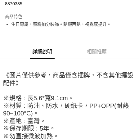
8870335
LINE Pay
商品特色
Apple Pay
生日專屬，蛋糕加分裝飾。點綴西點，視覺感提升。
街口支付
悠遊付
詳細說明
相關推薦
全盈+PAY
AFTEE先享後付
《圖片僅供參考，商品僅含插牌，不含其他擺設
相關說明
配件》
【關於「AFTEE先享後付」】
ATM付款
AFTEE先享後付是「在收到商品之後才付款」的支付方式。 讓您購物簡單
便利好安心！
※規格 : 長5.6*寬9.1cm。
１．簡單：不需註冊會員、不需綁卡、不需儲值。
運送方式
※材質 : 防油、防水，硬紙卡，PP+OPP(耐熱
２．便利：只要手機號碼，簡訊認證，即可結帳。
３．安心：先確認商品／服務後，再付款。
90~100°C)。
全家取貨付款-重量限制含紙箱10kg，請控制商品重量在9~9.5
※產地 : 臺灣。
kg
【「AFTEE先享後付」結帳流程】
※保存期限 : 5年。
１．於結帳方式選擇「AFTEE先享後付」後，將跳轉至「AFTEE先享後付」
每筆NT$90，滿NT$990(含以上)免運費
結帳頁面，進行簡訊認證並確認金額後，即可完成結帳。
※勿直接微波加熱。