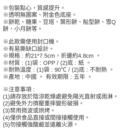
※ 請注意：結帳手續完成當下不需立刻繳費，但若您需要取消訂單，請聯絡
每筆NT$90，滿NT$990(含以上)免運費
購買商品的店家。未經商家同意取消之訂單仍視為有效，需透過AFTEE先享
※包裝點心，質感提升。
後付繳納相關費用。
7-11取貨付款-重量限制含紙箱10kg，請控制商品重量在9~9.5
※透明無圖案、附金色底座。
※ 交易是否成功請以「AFTEE先享後付 」之結帳頁面顯示為準，若有關於
kg
※餅乾、糖果、豆塔、葉形餅、船型餅、雪Q
是否繳費成功／繳費後需取消欲退款等相關疑問，請聯繫「AFTEE先享後付
客戶支援中心」
https://netprotections.freshdesk.com/support/home
每筆NT$90，滿NT$990(含以上)免運費
餅、小月餅等。
【注意事項】
付款後7-11取貨-重量限制含紙箱10kg，請控制商品重量在9~
※此款需使用封口機。
１．透過由恩沛科技股份有限公司提供之「AFTEE先享後付」服務完成之交
9.5kg
易，需依本服務之必要範圍內提供個人資料，並將交易相關給付款項請求債
※有易撕缺口設計。
權轉讓予恩沛科技股份有限公司。
每筆NT$90，滿NT$990(含以上)免運費
※規格 : 約21*7.5cm，折邊約4.8cm 。
２．關於個人資料處理事宜，請瀏覽以下網址：
※材質 : (1)袋 : OPP / (2)底 : 紙 。
https://aftee.tw/terms/#terms3
宅配-新竹物流
３．未成年的使用者請事先徵得法定代理人或監護人之同意方可使用
※耐熱溫度 : (1)袋 : 90℃ / (2)底 : 不耐熱 。
每筆NT$150，滿NT$2,000(含以上)免運費
「AFTEE先享後付」，若未經同意申辦者引起之損失，本公司不負相關責
※產地 : 中國 。 有效期限 : 五年 。
任。
離島客戶-中華郵政
４．使用「AFTEE先享後付」時，將依據個別帳號之用戶狀況，依本公司即
時審查核予不同之上限額度；若仍有額度不足之情形，本公司將視審查結果
※注意事項 :
每筆NT$120，滿NT$2,000(含以上)免運費
請求用戶進行身份認證。
(1)請存放於陰涼乾燥處避免陽光直射或雨淋。
５．嚴禁一人註冊多個帳號或使用他人資訊註冊。若發現惡意使用之情形，
(2)避免外力擠壓重摔變形破損。
恩沛科技股份有限公司將有權停止該用戶之使用額度並採取法律行動。
(3)禁用微波或烘烤。
(4)僅供食品直接或間接接觸使用。
(5)勿接觸強酸鹼並遠離火源。