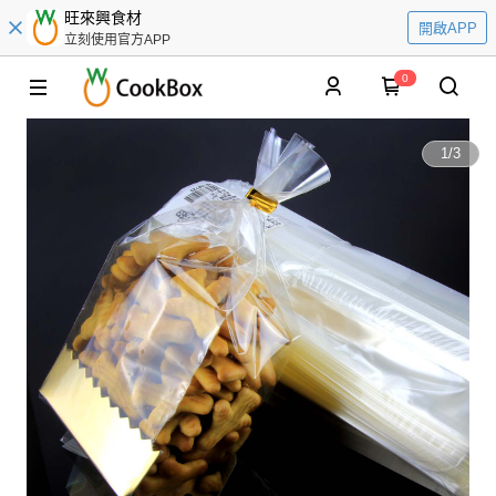
旺來興食材
開啟APP
立刻使用官方APP
0
1
/
3