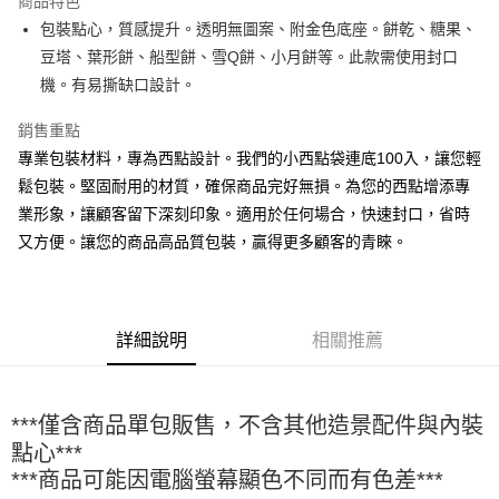
商品特色
Apple Pay
包裝點心，質感提升。透明無圖案、附金色底座。餅乾、糖果、
豆塔、葉形餅、船型餅、雪Q餅、小月餅等。此款需使用封口
街口支付
機。有易撕缺口設計。
悠遊付
銷售重點
全盈+PAY
專業包裝材料，專為西點設計。我們的小西點袋連底100入，讓您輕
鬆包裝。堅固耐用的材質，確保商品完好無損。為您的西點增添專
AFTEE先享後付
業形象，讓顧客留下深刻印象。適用於任何場合，快速封口，省時
相關說明
又方便。讓您的商品高品質包裝，贏得更多顧客的青睞。
【關於「AFTEE先享後付」】
ATM付款
AFTEE先享後付是「在收到商品之後才付款」的支付方式。 讓您購物簡單
便利好安心！
１．簡單：不需註冊會員、不需綁卡、不需儲值。
運送方式
２．便利：只要手機號碼，簡訊認證，即可結帳。
詳細說明
相關推薦
３．安心：先確認商品／服務後，再付款。
全家取貨付款-重量限制含紙箱10kg，請控制商品重量在9~9.5
kg
【「AFTEE先享後付」結帳流程】
１．於結帳方式選擇「AFTEE先享後付」後，將跳轉至「AFTEE先享後付」
每筆NT$90，滿NT$990(含以上)免運費
***僅含商品單包販售，不含其他造景配件與內裝
結帳頁面，進行簡訊認證並確認金額後，即可完成結帳。
２．訂單成立數日內，您將收到繳費通知簡訊。
付款後全家取貨-重量限制含紙箱10kg，請控制商品重量在9~
點心***
３．收到繳費通知簡訊後14天內，點擊此簡訊中的連結，可透過四大超商／
9.5kg
***商品可能因電腦螢幕顯色不同而有色差***
ATM／網路銀行／等多元方式進行付款，方視為交易完成。