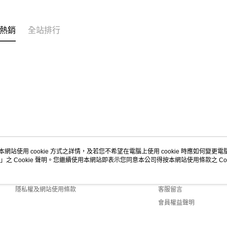
https://aft
３．未成
宅配-新竹
「AFTE
熱銷
全站排行
每筆NT$1
任。
４．使用「
離島客戶-
即時審查
結果請求
每筆NT$1
５．嚴禁
形，恩沛
動。
本網站使用 cookie 方式之詳情，及若您不希望在電腦上使用 cookie 時應如何變更電腦的
」之 Cookie 聲明。您繼續使用本網站即表示您同意本公司得按本網站使用條款之 Coo
關於我們
客服資訊
商店簡介
購物說明
隱私權及網站使用條款
客服留言
會員權益聲明
聯絡我們