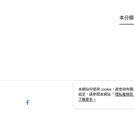
本分類
本網站中使用 cookie，欲查詢有關
設定，請參閱本網站「
隱私權條款
使用 cookie。
了解更多 >