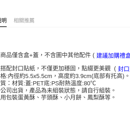
【關於「A
ATM付款
AFTEE
便利好安
１．簡單
說明
相關推薦
２．便利
運送方式
３．安心
全家取貨付
【「AFT
5kg
１．於結帳
付」結帳
每筆NT$9
商品僅含盒+蓋，不含圖中其他配件 (
建議加購禮盒
２．訂單
３．收到繳
付款後全家
／ATM／
搭配封口貼紙，不僅更加穩固，點綴更美觀 (
封口
9.5kg
※ 請注意
格:內徑約5.5x5.5cm，高度約3.9cm(底部有托高)
絡購買商品
每筆NT$9
先享後付
質：材質:蓋:PET底:PS耐熱溫度:80℃
※ 交易是
7-11取
本公司出貨，產品為未組裝狀態，請自行組裝。
是否繳費成
5kg
適用包裝蛋黃酥、芋頭酥、小月餅、鳳梨酥等。
付客戶支
每筆NT$9
【注意事
１．透過由
付款後7-
交易，需
9.5kg
求債權轉
２．關於
每筆NT$9