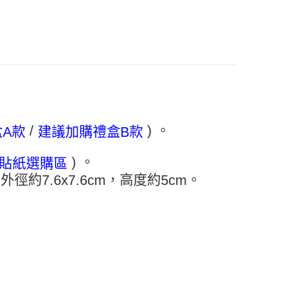
FTEE先享後付」】
先享後付是「在收到商品之後才付款」的支付方式。 讓您購物簡單
心！
：不需註冊會員、不需綁卡、不需儲值。
：只要手機號碼，簡訊認證，即可結帳。
：先確認商品／服務後，再付款。
款-重量限制含紙箱10kg，請控制商品重量在9~9.
EE先享後付」結帳流程】
方式選擇「AFTEE先享後付」後，將跳轉至「AFTEE先享後
頁面，進行簡訊認證並確認金額後，即可完成結帳。
0，滿NT$990(含以上)免運費
/
) 。
A款
建議加購禮盒B款
成立數日內，您將收到繳費通知簡訊。
費通知簡訊後14天內，點擊此簡訊中的連結，可透過四大超商
取貨-重量限制含紙箱10kg，請控制商品重量在9~
網路銀行／等多元方式進行付款，方視為交易完成。
) 。
貼紙選購區
：結帳手續完成當下不需立刻繳費，但若您需要取消訂單，請聯
。
外徑約7.6x7.6cm，高度約5cm。
的店家。未經商家同意取消之訂單仍視為有效，需透過AFTEE
0，滿NT$990(含以上)免運費
繳納相關費用。
否成功請以「AFTEE先享後付 」之結帳頁面顯示為準，若有關於
貨付款-重量限制含紙箱10kg，請控制商品重量在9~9.
功／繳費後需取消欲退款等相關疑問，請聯繫「AFTEE先享後
援中心」
https://netprotections.freshdesk.com/support/home
0，滿NT$990(含以上)免運費
項】
恩沛科技股份有限公司提供之「AFTEE先享後付」服務完成之
11取貨-重量限制含紙箱10kg，請控制商品重量在9~
依本服務之必要範圍內提供個人資料，並將交易相關給付款項請
讓予恩沛科技股份有限公司。
個人資料處理事宜，請瀏覽以下網址：
0，滿NT$990(含以上)免運費