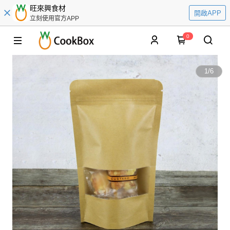
旺來興食材
開啟APP
立刻使用官方APP
0
1
/
6