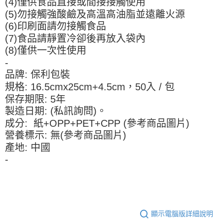
(4)僅供食品直接或間接接觸使用
※ 請注意：結帳手續完成當下不需立刻繳費，但若您需要取消訂單，請聯絡
每筆NT$90，滿NT$990(含以上)免運費
購買商品的店家。未經商家同意取消之訂單仍視為有效，需透過AFTEE先享
(5)勿接觸強酸鹼及高溫高油脂並遠離火源
後付繳納相關費用。
7-11取貨付款-重量限制含紙箱10kg，請控制商品重量在9~9.5
(6)印刷面請勿接觸食品
※ 交易是否成功請以「AFTEE先享後付 」之結帳頁面顯示為準，若有關於
kg
(7)食品請靜置冷卻後再放入袋內
是否繳費成功／繳費後需取消欲退款等相關疑問，請聯繫「AFTEE先享後付
客戶支援中心」
https://netprotections.freshdesk.com/support/home
每筆NT$90，滿NT$990(含以上)免運費
(8)僅供一次性使用
-
【注意事項】
付款後7-11取貨-重量限制含紙箱10kg，請控制商品重量在9~
１．透過由恩沛科技股份有限公司提供之「AFTEE先享後付」服務完成之交
品牌: 保利包裝
9.5kg
易，需依本服務之必要範圍內提供個人資料，並將交易相關給付款項請求債
規格: 16.5cmx25cm+4.5cm，50入 / 包
權轉讓予恩沛科技股份有限公司。
每筆NT$90，滿NT$990(含以上)免運費
保存期限: 5年
２．關於個人資料處理事宜，請瀏覽以下網址：
https://aftee.tw/terms/#terms3
宅配-新竹物流
製造日期: (私訊詢問)。
３．未成年的使用者請事先徵得法定代理人或監護人之同意方可使用
成分: 紙+OPP+PET+CPP (參考商品圖片)
每筆NT$150，滿NT$2,000(含以上)免運費
「AFTEE先享後付」，若未經同意申辦者引起之損失，本公司不負相關責
營養標示: 無(參考商品圖片)
任。
離島客戶-中華郵政
４．使用「AFTEE先享後付」時，將依據個別帳號之用戶狀況，依本公司即
產地: 中國
時審查核予不同之上限額度；若仍有額度不足之情形，本公司將視審查結果
每筆NT$120，滿NT$2,000(含以上)免運費
-
請求用戶進行身份認證。
５．嚴禁一人註冊多個帳號或使用他人資訊註冊。若發現惡意使用之情形，
恩沛科技股份有限公司將有權停止該用戶之使用額度並採取法律行動。
顯示電腦版詳細說明