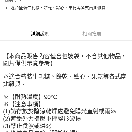
商品特色
Apple Pay
適合盛裝牛軋糖、餅乾、點心、果乾等各式南北雜貨。
街口支付
悠遊付
詳細說明
相關推薦
全盈+PAY
AFTEE先享後付
【本商品販售內容僅含包裝袋，不含其他物品，
相關說明
圖片僅供示意參考】
【關於「AFTEE先享後付」】
ATM付款
AFTEE先享後付是「在收到商品之後才付款」的支付方式。 讓您購物簡單
便利好安心！
※適合盛裝牛軋糖、餅乾、點心、果乾等各式南
１．簡單：不需註冊會員、不需綁卡、不需儲值。
運送方式
北雜貨。
２．便利：只要手機號碼，簡訊認證，即可結帳。
３．安心：先確認商品／服務後，再付款。
全家取貨付款-重量限制含紙箱10kg，請控制商品重量在9~9.5
※【耐熱溫度】90°C
kg
【「AFTEE先享後付」結帳流程】
※【注意事項】
１．於結帳方式選擇「AFTEE先享後付」後，將跳轉至「AFTEE先享後付」
每筆NT$90，滿NT$990(含以上)免運費
(1)請存放於陰涼乾燥處避免陽光直射或雨淋
結帳頁面，進行簡訊認證並確認金額後，即可完成結帳。
２．訂單成立數日內，您將收到繳費通知簡訊。
(2)避免外力擠壓重摔變形破損
付款後全家取貨-重量限制含紙箱10kg，請控制商品重量在9~
３．收到繳費通知簡訊後14天內，點擊此簡訊中的連結，可透過四大超商／
(3)禁止微波或烘烤
9.5kg
ATM／網路銀行／等多元方式進行付款，方視為交易完成。