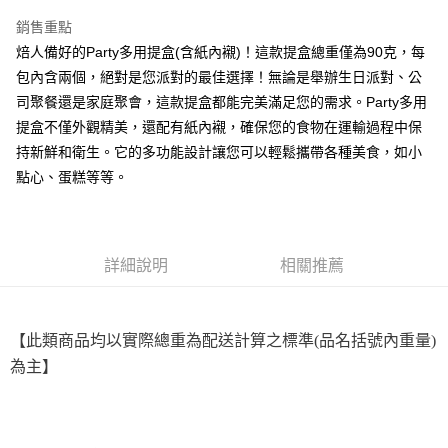
LINE Pay
銷售重點
Apple Pay
焙人備好的Party多用提盒(含紙內襯)！這款提盒總重僅為90克，每
包內含兩個，絕對是您派對的最佳選擇！無論是舉辦生日派對、公
街口支付
司聚餐還是家庭聚會，這款提盒都能完美滿足您的需求。Party多用
悠遊付
提盒不僅外觀精美，還配有紙內襯，確保您的食物在運輸過程中保
持新鮮和衛生。它的多功能設計讓您可以輕鬆攜帶各種美食，如小
全盈+PAY
點心、蛋糕等等。
AFTEE先享後付
相關說明
【關於「AFTEE先享後付」】
ATM付款
AFTEE先享後付是「在收到商品之後才付款」的支付方式。 讓您購物簡單
詳細說明
相關推薦
便利好安心！
１．簡單：不需註冊會員、不需綁卡、不需儲值。
運送方式
２．便利：只要手機號碼，簡訊認證，即可結帳。
３．安心：先確認商品／服務後，再付款。
全家取貨付款-重量限制含紙箱10kg，請控制商品重量在9~9.5
【此類商品均以實際總重為配送計算之標準(品名括號內重量)
kg
為主】
【「AFTEE先享後付」結帳流程】
１．於結帳方式選擇「AFTEE先享後付」後，將跳轉至「AFTEE先享後付」
每筆NT$90，滿NT$990(含以上)免運費
結帳頁面，進行簡訊認證並確認金額後，即可完成結帳。
２．訂單成立數日內，您將收到繳費通知簡訊。
付款後全家取貨-重量限制含紙箱10kg，請控制商品重量在9~
３．收到繳費通知簡訊後14天內，點擊此簡訊中的連結，可透過四大超商／