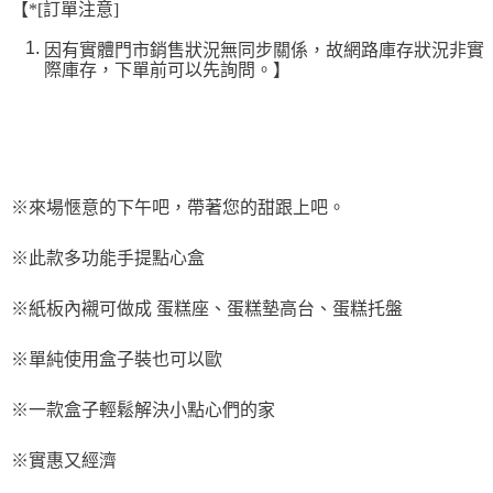
9.5kg
【*[訂單注意]
ATM／網路銀行／等多元方式進行付款，方視為交易完成。
※ 請注意：結帳手續完成當下不需立刻繳費，但若您需要取消訂單，請聯絡
每筆NT$90，滿NT$990(含以上)免運費
因有實體門市銷售狀況無同步關係，故網路庫存狀況非實
購買商品的店家。未經商家同意取消之訂單仍視為有效，需透過AFTEE先享
際庫存，下單前可以先詢問。】
後付繳納相關費用。
7-11取貨付款-重量限制含紙箱10kg，請控制商品重量在9~9.5
※ 交易是否成功請以「AFTEE先享後付 」之結帳頁面顯示為準，若有關於
kg
是否繳費成功／繳費後需取消欲退款等相關疑問，請聯繫「AFTEE先享後付
客戶支援中心」
https://netprotections.freshdesk.com/support/home
每筆NT$90，滿NT$990(含以上)免運費
【注意事項】
付款後7-11取貨-重量限制含紙箱10kg，請控制商品重量在9~
１．透過由恩沛科技股份有限公司提供之「AFTEE先享後付」服務完成之交
9.5kg
※來場愜意的下午吧，帶著您的甜跟上吧。
易，需依本服務之必要範圍內提供個人資料，並將交易相關給付款項請求債
權轉讓予恩沛科技股份有限公司。
每筆NT$90，滿NT$990(含以上)免運費
２．關於個人資料處理事宜，請瀏覽以下網址：
※此款多功能手提點心盒
https://aftee.tw/terms/#terms3
宅配-新竹物流
３．未成年的使用者請事先徵得法定代理人或監護人之同意方可使用
每筆NT$150，滿NT$2,000(含以上)免運費
※紙板內襯可做成 蛋糕座、蛋糕墊高台、蛋糕托盤
「AFTEE先享後付」，若未經同意申辦者引起之損失，本公司不負相關責
任。
離島客戶-中華郵政
４．使用「AFTEE先享後付」時，將依據個別帳號之用戶狀況，依本公司即
※單純使用盒子裝也可以歐
時審查核予不同之上限額度；若仍有額度不足之情形，本公司將視審查結果
每筆NT$120，滿NT$2,000(含以上)免運費
請求用戶進行身份認證。
５．嚴禁一人註冊多個帳號或使用他人資訊註冊。若發現惡意使用之情形，
※一款盒子輕鬆解決小點心們的家
恩沛科技股份有限公司將有權停止該用戶之使用額度並採取法律行動。
※實惠又經濟