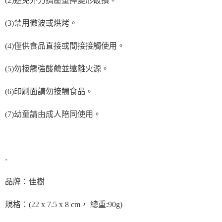
(2)
避免外力擠壓重摔變形破損。
(3)
禁用微波或烘烤。
(4)
僅供食品直接或間接接觸使用。
(5)
勿接觸強酸鹼並遠離火源。
(6)
印刷面請勿接觸食品。
(7)
幼童請由成人陪同使用。
-
品牌：佳樹
規格：(22 x 7.5 x 8 cm， 總重:90g)