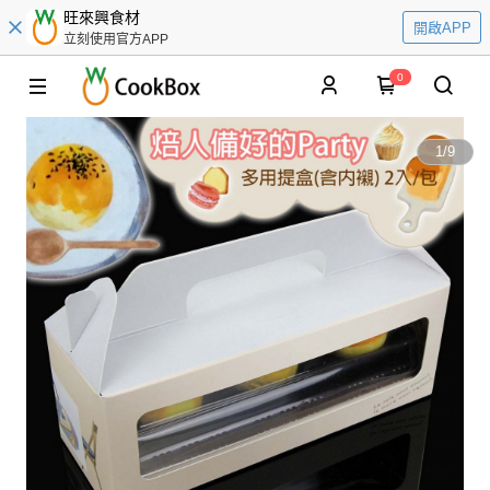
旺來興食材
開啟APP
立刻使用官方APP
0
1
/
9