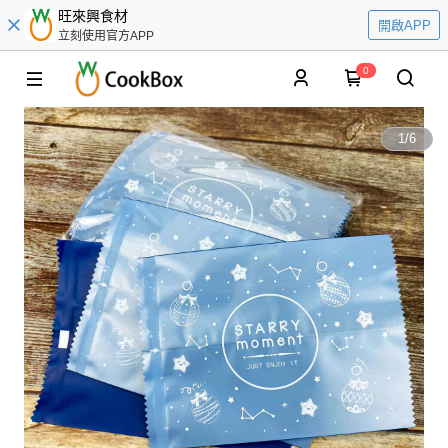
旺來興食材
開啟APP
立刻使用官方APP
0
1
/
6