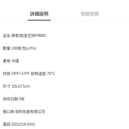
Apple Pay
詳細說明
相關推薦
街口支付
悠遊付
品名:餅乾袋(星空)BP8983
全盈+PAY
數量:100枚/包(±3%)
AFTEE先享後付
相關說明
產地:中國
【關於「AFTEE先享後付」】
ATM付款
AFTEE先享後付是「在收到商品之後才付款」的支付方式。 讓您購物簡單
便利好安心！
材質:OPP+CPP 耐熱溫度:70°C
１．簡單：不需註冊會員、不需綁卡、不需儲值。
運送方式
２．便利：只要手機號碼，簡訊認證，即可結帳。
尺寸:10x13.5cm
３．安心：先確認商品／服務後，再付款。
全家取貨付款-重量限制含紙箱10kg，請控制商品重量在9~9.5
kg
【「AFTEE先享後付」結帳流程】
保存日期:5年
１．於結帳方式選擇「AFTEE先享後付」後，將跳轉至「AFTEE先享後付」
每筆NT$90，滿NT$990(含以上)免運費
結帳頁面，進行簡訊認證並確認金額後，即可完成結帳。
進口商:保利包裝有限公司
２．訂單成立數日內，您將收到繳費通知簡訊。
付款後全家取貨-重量限制含紙箱10kg，請控制商品重量在9~
３．收到繳費通知簡訊後14天內，點擊此簡訊中的連結，可透過四大超商／
9.5kg
電話:(02)2219-0101
ATM／網路銀行／等多元方式進行付款，方視為交易完成。