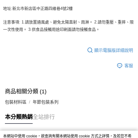
※ 請注意：結帳手續完成當下不需立刻繳費，但若您需要取消訂單，請聯絡
每筆NT$90，滿NT$990(含以上)免運費
購買商品的店家。未經商家同意取消之訂單仍視為有效，需透過AFTEE先享
地址:新北市新店區中正路四維巷4號2樓
後付繳納相關費用。
7-11取貨付款-重量限制含紙箱10kg，請控制商品重量在9~9.5
※ 交易是否成功請以「AFTEE先享後付 」之結帳頁面顯示為準，若有關於
kg
注意事項: 1.請放置通風處、避免太陽直射、雨淋。 2.請勿重壓、重摔、限
是否繳費成功／繳費後需取消欲退款等相關疑問，請聯繫「AFTEE先享後付
客戶支援中心」
https://netprotections.freshdesk.com/support/home
每筆NT$90，滿NT$990(含以上)免運費
一次性使用。 3.供食品接觸用途印刷面請勿接觸食品。
【注意事項】
付款後7-11取貨-重量限制含紙箱10kg，請控制商品重量在9~
１．透過由恩沛科技股份有限公司提供之「AFTEE先享後付」服務完成之交
9.5kg
顯示電腦版詳細說明
易，需依本服務之必要範圍內提供個人資料，並將交易相關給付款項請求債
權轉讓予恩沛科技股份有限公司。
每筆NT$90，滿NT$990(含以上)免運費
２．關於個人資料處理事宜，請瀏覽以下網址：
客服
https://aftee.tw/terms/#terms3
宅配-新竹物流
３．未成年的使用者請事先徵得法定代理人或監護人之同意方可使用
每筆NT$150，滿NT$2,000(含以上)免運費
「AFTEE先享後付」，若未經同意申辦者引起之損失，本公司不負相關責
任。
離島客戶-中華郵政
４．使用「AFTEE先享後付」時，將依據個別帳號之用戶狀況，依本公司即
商品相關分類 (1)
時審查核予不同之上限額度；若仍有額度不足之情形，本公司將視審查結果
每筆NT$120，滿NT$2,000(含以上)免運費
請求用戶進行身份認證。
包裝材料區
年節包裝系列
５．嚴禁一人註冊多個帳號或使用他人資訊註冊。若發現惡意使用之情形，
恩沛科技股份有限公司將有權停止該用戶之使用額度並採取法律行動。
本分類熱銷
全站排行
本網站中使用 cookie，欲查詢有關本網站使用 cookie 方式之詳情，及若您不希