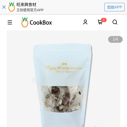
旺來興食材
開啟APP
立刻使用官方APP
0
1
/
4