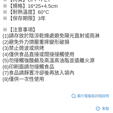
kg
【「AFTEE先享後付」結帳流程】
※【規格】16*25+4.5cm
１．於結帳方式選擇「AFTEE先享後付」後，將跳轉至「AFTEE先享後付」
每筆NT$90，滿NT$990(含以上)免運費
結帳頁面，進行簡訊認證並確認金額後，即可完成結帳。
※【耐熱溫度】60°C
２．訂單成立數日內，您將收到繳費通知簡訊。
付款後全家取貨-重量限制含紙箱10kg，請控制商品重量在9~
※【保存期限】3年
３．收到繳費通知簡訊後14天內，點擊此簡訊中的連結，可透過四大超商／
9.5kg
ATM／網路銀行／等多元方式進行付款，方視為交易完成。
※【注意事項】
※ 請注意：結帳手續完成當下不需立刻繳費，但若您需要取消訂單，請聯絡
每筆NT$90，滿NT$990(含以上)免運費
購買商品的店家。未經商家同意取消之訂單仍視為有效，需透過AFTEE先享
(1)請存放於陰涼乾燥處避免陽光直射或雨淋
後付繳納相關費用。
7-11取貨付款-重量限制含紙箱10kg，請控制商品重量在9~9.5
(2)避免外力擠壓重摔變形破損
※ 交易是否成功請以「AFTEE先享後付 」之結帳頁面顯示為準，若有關於
kg
(3)禁止微波或烘烤
是否繳費成功／繳費後需取消欲退款等相關疑問，請聯繫「AFTEE先享後付
客戶支援中心」
https://netprotections.freshdesk.com/support/home
每筆NT$90，滿NT$990(含以上)免運費
(4)僅供食品直接或間接接觸使用
(5)勿接觸強酸鹼及高溫高油脂並遠離火源
【注意事項】
付款後7-11取貨-重量限制含紙箱10kg，請控制商品重量在9~
１．透過由恩沛科技股份有限公司提供之「AFTEE先享後付」服務完成之交
(6)印刷面請勿接觸食品
9.5kg
易，需依本服務之必要範圍內提供個人資料，並將交易相關給付款項請求債
(7)食品請靜置冷卻後再放入袋內
權轉讓予恩沛科技股份有限公司。
每筆NT$90，滿NT$990(含以上)免運費
(8)僅供一次性使用
２．關於個人資料處理事宜，請瀏覽以下網址：
https://aftee.tw/terms/#terms3
宅配-新竹物流
３．未成年的使用者請事先徵得法定代理人或監護人之同意方可使用
每筆NT$150，滿NT$2,000(含以上)免運費
「AFTEE先享後付」，若未經同意申辦者引起之損失，本公司不負相關責
顯示電腦版詳細說明
任。
離島客戶-中華郵政
４．使用「AFTEE先享後付」時，將依據個別帳號之用戶狀況，依本公司即
時審查核予不同之上限額度；若仍有額度不足之情形，本公司將視審查結果
每筆NT$120，滿NT$2,000(含以上)免運費
客服
請求用戶進行身份認證。