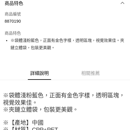
商品特色
信用卡一次付款
商品編號
超商取貨付款
8870190
LINE Pay
商品特色
Apple Pay
※袋體淺粉藍色，正面有金色字樣，透明區塊，視覺效果佳。夾
鏈立體袋，包裝更美觀。
街口支付
悠遊付
全盈+PAY
詳細說明
相關推薦
AFTEE先享後付
相關說明
※袋體淺粉藍色，正面有金色字樣，透明區塊，
【關於「AFTEE先享後付」】
ATM付款
AFTEE先享後付是「在收到商品之後才付款」的支付方式。 讓您購物簡單
視覺效果佳。
便利好安心！
※夾鏈立體袋，包裝更美觀。
１．簡單：不需註冊會員、不需綁卡、不需儲值。
運送方式
２．便利：只要手機號碼，簡訊認證，即可結帳。
※【產地】中國
３．安心：先確認商品／服務後，再付款。
全家取貨付款-重量限制含紙箱10kg，請控制商品重量在9~9.5
※【材質】CPP+PET