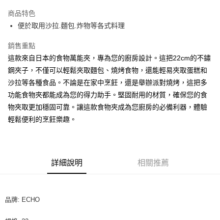
LINE Pay
商品特色
Apple Pay
便於取用沙拉.麵包.炸物等各式料理
街口支付
銷售重點
這款來自日本的食物萬能夾，專為您的廚房設計。這把22cm的不鏽
悠遊付
鋼夾子，不僅可以輕鬆夾取麵包、燒烤食物，還能輕易夾取蛋糕和
全盈+PAY
沙拉等各種食品。不論是在家中烹飪，還是舉辦派對燒烤，這把多
功能食物夾都能成為您的得力助手。堅固耐用的材質，確保您的食
AFTEE先享後付
物夾取更加穩固可靠。讓這款食物夾成為您廚房的必備利器，體驗
相關說明
輕鬆便利的烹飪樂趣。
【關於「AFTEE先享後付」】
ATM付款
AFTEE先享後付是「在收到商品之後才付款」的支付方式。 讓您購物簡單
便利好安心！
１．簡單：不需註冊會員、不需綁卡、不需儲值。
運送方式
２．便利：只要手機號碼，簡訊認證，即可結帳。
詳細說明
相關推薦
３．安心：先確認商品／服務後，再付款。
全家取貨付款-重量限制含紙箱10kg，請控制商品重量在9~9.5
kg
【「AFTEE先享後付」結帳流程】
１．於結帳方式選擇「AFTEE先享後付」後，將跳轉至「AFTEE先享後付」
每筆NT$90，滿NT$990(含以上)免運費
結帳頁面，進行簡訊認證並確認金額後，即可完成結帳。
品牌: ECHO
２．訂單成立數日內，您將收到繳費通知簡訊。
付款後全家取貨-重量限制含紙箱10kg，請控制商品重量在9~
３．收到繳費通知簡訊後14天內，點擊此簡訊中的連結，可透過四大超商／