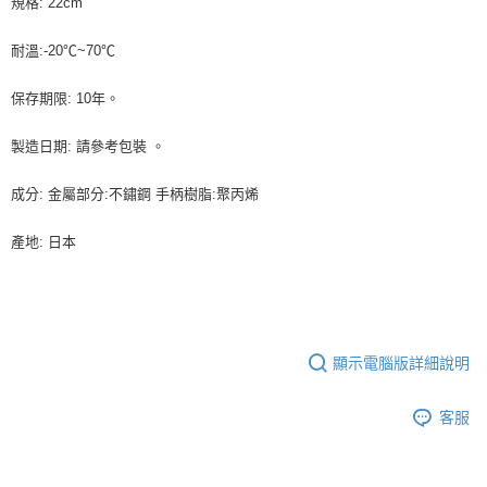
規格: 22cm
9.5kg
ATM／網路銀行／等多元方式進行付款，方視為交易完成。
※ 請注意：結帳手續完成當下不需立刻繳費，但若您需要取消訂單，請聯絡
每筆NT$90，滿NT$990(含以上)免運費
耐溫:-20℃~70℃
購買商品的店家。未經商家同意取消之訂單仍視為有效，需透過AFTEE先享
後付繳納相關費用。
7-11取貨付款-重量限制含紙箱10kg，請控制商品重量在9~9.5
※ 交易是否成功請以「AFTEE先享後付 」之結帳頁面顯示為準，若有關於
保存期限: 10年。
kg
是否繳費成功／繳費後需取消欲退款等相關疑問，請聯繫「AFTEE先享後付
客戶支援中心」
https://netprotections.freshdesk.com/support/home
每筆NT$90，滿NT$990(含以上)免運費
製造日期: 請參考包裝 。
【注意事項】
付款後7-11取貨-重量限制含紙箱10kg，請控制商品重量在9~
１．透過由恩沛科技股份有限公司提供之「AFTEE先享後付」服務完成之交
成分: 金屬部分:不鏽鋼 手柄樹脂:聚丙烯
9.5kg
易，需依本服務之必要範圍內提供個人資料，並將交易相關給付款項請求債
權轉讓予恩沛科技股份有限公司。
每筆NT$90，滿NT$990(含以上)免運費
產地: 日本
２．關於個人資料處理事宜，請瀏覽以下網址：
https://aftee.tw/terms/#terms3
宅配-新竹物流
３．未成年的使用者請事先徵得法定代理人或監護人之同意方可使用
每筆NT$150，滿NT$2,000(含以上)免運費
「AFTEE先享後付」，若未經同意申辦者引起之損失，本公司不負相關責
任。
離島客戶-中華郵政
４．使用「AFTEE先享後付」時，將依據個別帳號之用戶狀況，依本公司即
顯示電腦版詳細說明
時審查核予不同之上限額度；若仍有額度不足之情形，本公司將視審查結果
每筆NT$120，滿NT$2,000(含以上)免運費
請求用戶進行身份認證。
５．嚴禁一人註冊多個帳號或使用他人資訊註冊。若發現惡意使用之情形，
客服
恩沛科技股份有限公司將有權停止該用戶之使用額度並採取法律行動。