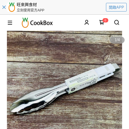
旺來興食材
開啟APP
立刻使用官方APP
0
1
/
4