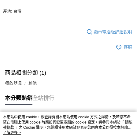
※ 請注意：結帳手續完成當下不需立刻繳費，但若您需要取消訂單，請聯絡
每筆NT$90，滿NT$990(含以上)免運費
購買商品的店家。未經商家同意取消之訂單仍視為有效，需透過AFTEE先享
產地: 台灣
後付繳納相關費用。
7-11取貨付款-重量限制含紙箱10kg，請控制商品重量在9~9.5
※ 交易是否成功請以「AFTEE先享後付 」之結帳頁面顯示為準，若有關於
kg
是否繳費成功／繳費後需取消欲退款等相關疑問，請聯繫「AFTEE先享後付
客戶支援中心」
https://netprotections.freshdesk.com/support/home
每筆NT$90，滿NT$990(含以上)免運費
顯示電腦版詳細說明
【注意事項】
付款後7-11取貨-重量限制含紙箱10kg，請控制商品重量在9~
１．透過由恩沛科技股份有限公司提供之「AFTEE先享後付」服務完成之交
客服
9.5kg
易，需依本服務之必要範圍內提供個人資料，並將交易相關給付款項請求債
權轉讓予恩沛科技股份有限公司。
每筆NT$90，滿NT$990(含以上)免運費
２．關於個人資料處理事宜，請瀏覽以下網址：
https://aftee.tw/terms/#terms3
宅配-新竹物流
商品相關分類 (1)
３．未成年的使用者請事先徵得法定代理人或監護人之同意方可使用
每筆NT$150，滿NT$2,000(含以上)免運費
「AFTEE先享後付」，若未經同意申辦者引起之損失，本公司不負相關責
餐飲器具
其他
任。
離島客戶-中華郵政
４．使用「AFTEE先享後付」時，將依據個別帳號之用戶狀況，依本公司即
時審查核予不同之上限額度；若仍有額度不足之情形，本公司將視審查結果
每筆NT$120，滿NT$2,000(含以上)免運費
本分類熱銷
全站排行
請求用戶進行身份認證。
５．嚴禁一人註冊多個帳號或使用他人資訊註冊。若發現惡意使用之情形，
恩沛科技股份有限公司將有權停止該用戶之使用額度並採取法律行動。
本網站中使用 cookie，欲查詢有關本網站使用 cookie 方式之詳情，及若您不希
熱門標籤
望在電腦上使用 cookie 時應如何變更電腦的 cookie 設定，請參閱本網站「
隱私
權條款
」之 Cookie 聲明。您繼續使用本網站即表示您同意本公司得按本網站使
用條款之 Cookie 聲明使用 cookie。
了解更多 >