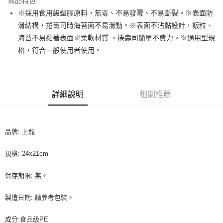
商品特色
Apple Pay
※採用食用級塑膠原料，無毒、不易發霉、不易斷裂。※表面防
滑結構，捲壽司時海苔面不易滑動。※表面不沾黏設計，飯粒、
街口支付
海苔不易黏著表面※柔軟材質 ，捲壽司簡單不費力。※通用型規
悠遊付
格，符合一般使用者使用。
全盈+PAY
AFTEE先享後付
詳細說明
相關推薦
相關說明
【關於「AFTEE先享後付」】
ATM付款
AFTEE先享後付是「在收到商品之後才付款」的支付方式。 讓您購物簡單
便利好安心！
品牌: 上龍
１．簡單：不需註冊會員、不需綁卡、不需儲值。
運送方式
２．便利：只要手機號碼，簡訊認證，即可結帳。
３．安心：先確認商品／服務後，再付款。
規格: 24x21cm
全家取貨付款-重量限制含紙箱10kg，請控制商品重量在9~9.5
kg
【「AFTEE先享後付」結帳流程】
保存期限: 無。
１．於結帳方式選擇「AFTEE先享後付」後，將跳轉至「AFTEE先享後付」
每筆NT$90，滿NT$990(含以上)免運費
結帳頁面，進行簡訊認證並確認金額後，即可完成結帳。
製造日期: 請參考包裝。
２．訂單成立數日內，您將收到繳費通知簡訊。
付款後全家取貨-重量限制含紙箱10kg，請控制商品重量在9~
３．收到繳費通知簡訊後14天內，點擊此簡訊中的連結，可透過四大超商／
9.5kg
ATM／網路銀行／等多元方式進行付款，方視為交易完成。
成分:食品級PE