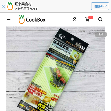
旺來興食材
開啟APP
立刻使用官方APP
0
1
/
4