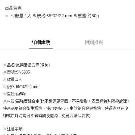
LINE Pay
商品特色
Apple Pay
※數量:1入 ※規格:65*32*22 mm ※重量:約50g
街口支付
悠遊付
詳細說明
相關推薦
全盈+PAY
AFTEE先享後付
※品名:鳳梨酥長方圈(陽極)
相關說明
※型號:SN3535
【關於「AFTEE先享後付」】
ATM付款
AFTEE先享後付是「在收到商品之後才付款」的支付方式。 讓您購物簡單
※數量:1入
便利好安心！
※規格:65*32*22 mm
１．簡單：不需註冊會員、不需綁卡、不需儲值。
運送方式
※重量:約50g
２．便利：只要手機號碼，簡訊認證，即可結帳。
３．安心：先確認商品／服務後，再付款。
※材質:高強度鋁合金(比不鏽鋼更堅固，不易變形，表面經特殊陽極處理，
全家取貨付款-重量限制含紙箱10kg，請控制商品重量在9~9.5
使產品更符合衛生標準，使用更安心，由於鋁合金導熱快，使得產品在冷
kg
【「AFTEE先享後付」結帳流程】
卻或烘烤時均可節省時間及能源，更符合環保要求)
１．於結帳方式選擇「AFTEE先享後付」後，將跳轉至「AFTEE先享後付」
每筆NT$90，滿NT$990(含以上)免運費
結帳頁面，進行簡訊認證並確認金額後，即可完成結帳。
２．訂單成立數日內，您將收到繳費通知簡訊。
※注意事項:
付款後全家取貨-重量限制含紙箱10kg，請控制商品重量在9~
３．收到繳費通知簡訊後14天內，點擊此簡訊中的連結，可透過四大超商／