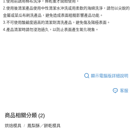
1.使用前請用棉布洗淨，擦乾後才開始使用。
9.5kg
ATM／網路銀行／等多元方式進行付款，方視為交易完成。
2.使用後清潔產品使用中性清潔水沖洗或用柔軟的海綿洗淨，請勿以尖銳的
※ 請注意：結帳手續完成當下不需立刻繳費，但若您需要取消訂單，請聯絡
每筆NT$90，滿NT$990(含以上)免運費
購買商品的店家。未經商家同意取消之訂單仍視為有效，需透過AFTEE先享
金屬或菜瓜布刷洗產品，避免造成表面粗糙影響產品功能。
後付繳納相關費用。
7-11取貨付款-重量限制含紙箱10kg，請控制商品重量在9~9.5
3.不可使用酸鹼度過高的清潔劑清洗產品，避免傷及陽極表面。
※ 交易是否成功請以「AFTEE先享後付 」之結帳頁面顯示為準，若有關於
kg
4.產品清潔時請勿浸泡過久，以防止表面產生氧化現象。
是否繳費成功／繳費後需取消欲退款等相關疑問，請聯繫「AFTEE先享後付
客戶支援中心」
https://netprotections.freshdesk.com/support/home
每筆NT$90，滿NT$990(含以上)免運費
【注意事項】
付款後7-11取貨-重量限制含紙箱10kg，請控制商品重量在9~
１．透過由恩沛科技股份有限公司提供之「AFTEE先享後付」服務完成之交
9.5kg
易，需依本服務之必要範圍內提供個人資料，並將交易相關給付款項請求債
權轉讓予恩沛科技股份有限公司。
每筆NT$90，滿NT$990(含以上)免運費
２．關於個人資料處理事宜，請瀏覽以下網址：
https://aftee.tw/terms/#terms3
宅配-新竹物流
顯示電腦版詳細說明
３．未成年的使用者請事先徵得法定代理人或監護人之同意方可使用
每筆NT$150，滿NT$2,000(含以上)免運費
「AFTEE先享後付」，若未經同意申辦者引起之損失，本公司不負相關責
任。
客服
離島客戶-中華郵政
４．使用「AFTEE先享後付」時，將依據個別帳號之用戶狀況，依本公司即
時審查核予不同之上限額度；若仍有額度不足之情形，本公司將視審查結果
每筆NT$120，滿NT$2,000(含以上)免運費
請求用戶進行身份認證。
５．嚴禁一人註冊多個帳號或使用他人資訊註冊。若發現惡意使用之情形，
商品相關分類 (2)
恩沛科技股份有限公司將有權停止該用戶之使用額度並採取法律行動。
烘焙模具
鳳梨酥／餅乾模具