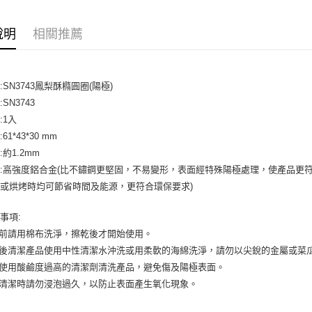
相關說明
【關於「A
說明
相關推薦
ATM付款
AFTEE
便利好安
１．簡單
２．便利
運送方式
:SN3743鳳梨酥橢圓圈(陽極)
３．安心
SN3743
全家取貨付
【「AFT
:1入
5kg
１．於結帳
61*43*30 mm
付」結帳
每筆NT$9
２．訂單
約1.2mm
３．收到繳
付款後全家
:高強度鋁合金(比不鏽鋼更堅固，不易變形，表面經特殊陽極處理，使產品更
／ATM／
或烘烤時均可節省時間及能源，更符合環保要求)
9.5kg
※ 請注意
絡購買商品
每筆NT$9
先享後付
事項:
※ 交易是
7-11取
用前請用棉布洗淨，擦乾後才開始使用。
是否繳費成
5kg
用後清潔產品使用中性清潔水沖洗或用柔軟的海綿洗淨，請勿以尖銳的金屬或菜
付客戶支
可使用酸鹼度過高的清潔劑清洗產品，避免傷及陽極表面。
每筆NT$9
【注意事
品清潔時請勿浸泡過久，以防止表面產生氧化現象。
１．透過由
付款後7-
交易，需
9.5kg