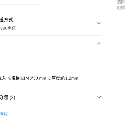
清除
紀錄
送方式
990免運
次付款
付款
入 ※規格:61*43*30 mm ※厚度:約1.2mm
類 (2)
鳳梨酥／餅乾模具
客服
享後付