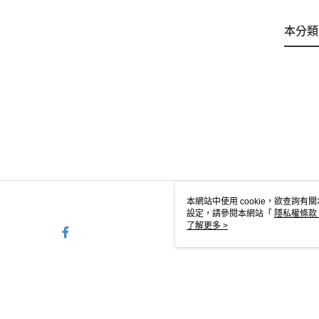
本分類
本網站中使用 cookie，欲查詢有關
設定，請參閱本網站「
隱私權條款
使用 cookie。
了解更多 >