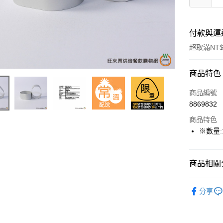
付款與運
超取滿NT$
付款方式
商品特色
信用卡一
商品編號
8869832
超商取貨
商品特色
LINE Pay
※數量:1
Apple Pay
商品相關分
街口支付
烘焙模具
悠遊付
分享
中秋專區
全盈+PAY
AFTEE先