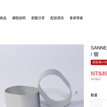
商品
課程說明
廚藝分享
配送資訊
會員等級
SANN
/ 個
超取滿NT$
NT$4
NT$57
數量