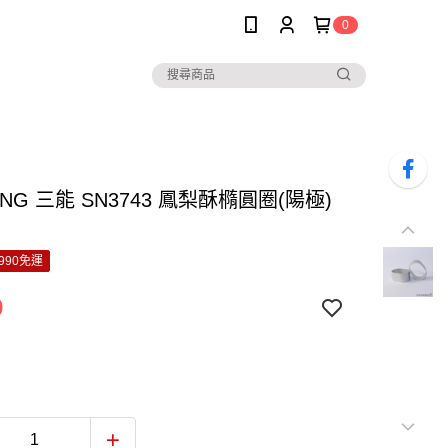
0
ENG 三能 SN3743 鳳梨酥橢圓圈(陽極)
990免運
9