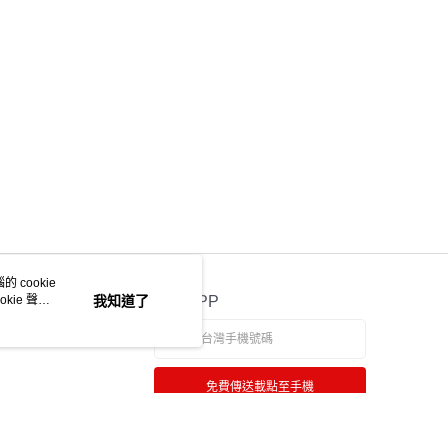
讓予恩沛科技股份有限公司。
個人資料處理事宜，請瀏覽以下網址：
0，滿NT$990(含以上)免運費
ee.tw/terms/#terms3
年的使用者請事先徵得法定代理人或監護人之同意方可使用
物流
E先享後付」，若未經同意申辦者引起之損失，本公司不負相關責
50，滿NT$2,000(含以上)免運費
AFTEE先享後付」時，將依據個別帳號之用戶狀況，依本公司
中華郵政
核予不同之上限額度；若仍有額度不足之情形，本公司將視審查
用戶進行身份認證。
20，滿NT$2,000(含以上)免運費
一人註冊多個帳號或使用他人資訊註冊。若發現惡意使用之情
科技股份有限公司將有權停止該用戶之使用額度並採取法律行
 cookie
kie 聲明
我知道了
官方APP
免費傳送載點至手機