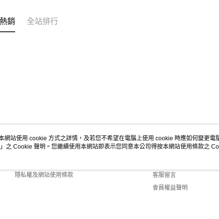
求債權轉
２．關於
每筆NT$9
https://aft
熱銷
全站排行
３．未成
宅配-新竹
「AFTE
每筆NT$1
任。
４．使用「
離島客戶-
即時審查
結果請求
每筆NT$1
５．嚴禁
形，恩沛
動。
本網站使用 cookie 方式之詳情，及若您不希望在電腦上使用 cookie 時應如何變更電腦的
」之 Cookie 聲明。您繼續使用本網站即表示您同意本公司得按本網站使用條款之 Coo
關於我們
客服資訊
商店簡介
購物說明
隱私權及網站使用條款
客服留言
會員權益聲明
聯絡我們