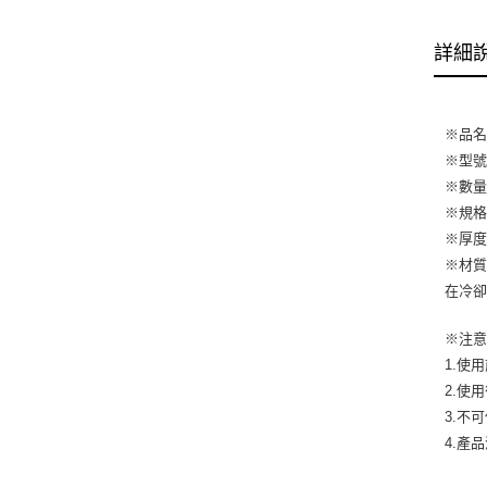
詳細
※品名
※型號:
※數量
※規格:
※厚度:
※材質
在冷卻
※注意
1.使
2.使
3.不
4.產