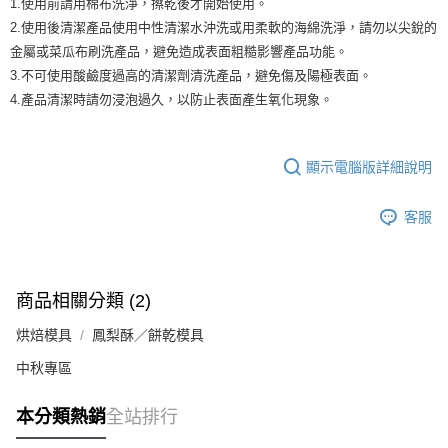
1.使用前請用棉布洗淨，擦乾後才開始使用。
9.5kg
ATM／網路銀行／等多元方式進行付款，方視為交易完成。
2.使用後清潔產品使用中性清潔水沖洗或用柔軟的海綿洗淨，請勿以尖銳的
※ 請注意：結帳手續完成當下不需立刻繳費，但若您需要取消訂單，請聯絡
每筆NT$90，滿NT$990(含以上)免運費
購買商品的店家。未經商家同意取消之訂單仍視為有效，需透過AFTEE先享
金屬或菜瓜布刷洗產品，避免造成表面粗糙影響產品功能。
後付繳納相關費用。
7-11取貨付款-重量限制含紙箱10kg，請控制商品重量在9~9.5
3.不可使用酸鹼度過高的清潔劑清洗產品，避免傷及陽極表面。
※ 交易是否成功請以「AFTEE先享後付 」之結帳頁面顯示為準，若有關於
kg
4.產品清潔時請勿浸泡過久，以防止表面產生氧化現象。
是否繳費成功／繳費後需取消欲退款等相關疑問，請聯繫「AFTEE先享後付
客戶支援中心」
https://netprotections.freshdesk.com/support/home
每筆NT$90，滿NT$990(含以上)免運費
【注意事項】
付款後7-11取貨-重量限制含紙箱10kg，請控制商品重量在9~
顯示電腦版詳細說明
１．透過由恩沛科技股份有限公司提供之「AFTEE先享後付」服務完成之交
9.5kg
易，需依本服務之必要範圍內提供個人資料，並將交易相關給付款項請求債
權轉讓予恩沛科技股份有限公司。
每筆NT$90，滿NT$990(含以上)免運費
客服
２．關於個人資料處理事宜，請瀏覽以下網址：
https://aftee.tw/terms/#terms3
宅配-新竹物流
３．未成年的使用者請事先徵得法定代理人或監護人之同意方可使用
每筆NT$150，滿NT$2,000(含以上)免運費
「AFTEE先享後付」，若未經同意申辦者引起之損失，本公司不負相關責
商品相關分類 (2)
任。
離島客戶-中華郵政
４．使用「AFTEE先享後付」時，將依據個別帳號之用戶狀況，依本公司即
烘焙模具
時審查核予不同之上限額度；若仍有額度不足之情形，本公司將視審查結果
鳳梨酥／餅乾模具
每筆NT$120，滿NT$2,000(含以上)免運費
請求用戶進行身份認證。
中秋專區
５．嚴禁一人註冊多個帳號或使用他人資訊註冊。若發現惡意使用之情形，
恩沛科技股份有限公司將有權停止該用戶之使用額度並採取法律行動。
本分類熱銷
全站排行