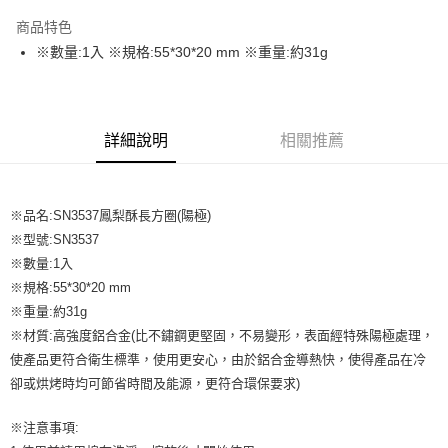
LINE Pay
商品特色
Apple Pay
※數量:1入 ※規格:55*30*20 mm ※重量:約31g
街口支付
悠遊付
詳細說明
相關推薦
全盈+PAY
AFTEE先享後付
※品名:SN3537鳳梨酥長方圈(陽極)
相關說明
※型號:SN3537
【關於「AFTEE先享後付」】
ATM付款
AFTEE先享後付是「在收到商品之後才付款」的支付方式。 讓您購物簡單
※數量:1入
便利好安心！
※規格:55*30*20 mm
１．簡單：不需註冊會員、不需綁卡、不需儲值。
運送方式
※重量:約31g
２．便利：只要手機號碼，簡訊認證，即可結帳。
３．安心：先確認商品／服務後，再付款。
※材質:高強度鋁合金(比不鏽鋼更堅固，不易變形，表面經特殊陽極處理，
全家取貨付款-重量限制含紙箱10kg，請控制商品重量在9~9.5
使產品更符合衛生標準，使用更安心，由於鋁合金導熱快，使得產品在冷
kg
【「AFTEE先享後付」結帳流程】
卻或烘烤時均可節省時間及能源，更符合環保要求)
１．於結帳方式選擇「AFTEE先享後付」後，將跳轉至「AFTEE先享後付」
每筆NT$90，滿NT$990(含以上)免運費
結帳頁面，進行簡訊認證並確認金額後，即可完成結帳。
２．訂單成立數日內，您將收到繳費通知簡訊。
※注意事項:
付款後全家取貨-重量限制含紙箱10kg，請控制商品重量在9~
３．收到繳費通知簡訊後14天內，點擊此簡訊中的連結，可透過四大超商／