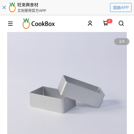
旺來興食材
開啟APP
立刻使用官方APP
0
1
/
4