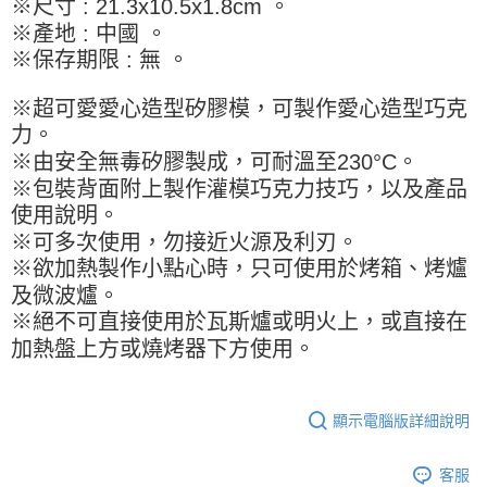
※尺寸 : 21.3x10.5x1.8cm 。
※ 請注意：結帳手續完成當下不需立刻繳費，但若您需要取消訂單，請聯絡
每筆NT$90，滿NT$990(含以上)免運費
購買商品的店家。未經商家同意取消之訂單仍視為有效，需透過AFTEE先享
※產地 : 中國 。
後付繳納相關費用。
7-11取貨付款-重量限制含紙箱10kg，請控制商品重量在9~9.5
※保存期限 : 無 。
※ 交易是否成功請以「AFTEE先享後付 」之結帳頁面顯示為準，若有關於
kg
是否繳費成功／繳費後需取消欲退款等相關疑問，請聯繫「AFTEE先享後付
客戶支援中心」
https://netprotections.freshdesk.com/support/home
每筆NT$90，滿NT$990(含以上)免運費
※超可愛愛心造型矽膠模，可製作愛心造型巧克
力。
【注意事項】
付款後7-11取貨-重量限制含紙箱10kg，請控制商品重量在9~
※由安全無毒矽膠製成，可耐溫至230°C。
１．透過由恩沛科技股份有限公司提供之「AFTEE先享後付」服務完成之交
9.5kg
易，需依本服務之必要範圍內提供個人資料，並將交易相關給付款項請求債
※包裝背面附上製作灌模巧克力技巧，以及產品
權轉讓予恩沛科技股份有限公司。
每筆NT$90，滿NT$990(含以上)免運費
使用說明。
２．關於個人資料處理事宜，請瀏覽以下網址：
https://aftee.tw/terms/#terms3
※可多次使用，勿接近火源及利刃。
宅配-新竹物流
３．未成年的使用者請事先徵得法定代理人或監護人之同意方可使用
※欲加熱製作小點心時，只可使用於烤箱、烤爐
每筆NT$150，滿NT$2,000(含以上)免運費
「AFTEE先享後付」，若未經同意申辦者引起之損失，本公司不負相關責
及微波爐。
任。
離島客戶-中華郵政
４．使用「AFTEE先享後付」時，將依據個別帳號之用戶狀況，依本公司即
※絕不可直接使用於瓦斯爐或明火上，或直接在
時審查核予不同之上限額度；若仍有額度不足之情形，本公司將視審查結果
每筆NT$120，滿NT$2,000(含以上)免運費
加熱盤上方或燒烤器下方使用。
請求用戶進行身份認證。
５．嚴禁一人註冊多個帳號或使用他人資訊註冊。若發現惡意使用之情形，
恩沛科技股份有限公司將有權停止該用戶之使用額度並採取法律行動。
顯示電腦版詳細說明
客服