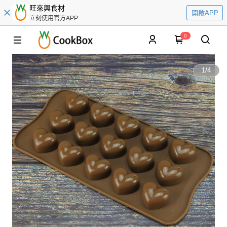
旺來興食材
開啟APP
立刻使用官方APP
0
1
/
4