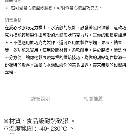
商品特色
Apple Pay
超可愛愛心造型矽膠模，可製作愛心造型巧克力。
街口支付
銷售重點
在愛心矽膠巧克力模上，水滴般的設計，散發著無限溫暖。這款巧
悠遊付
克力模能輕鬆製作出可愛的水滴形狀巧克力片，讓你的甜點更加迷
全盈+PAY
人。不僅適用於巧克力製作，還可以用於製作冰塊、果凍、糖果
等，多功能又實用。使用矽膠材質，柔軟耐用，易於脫模，清洗也
AFTEE先享後付
十分方便。讓你輕鬆展現專業的烘焙技巧，為你的甜點創作增添一
相關說明
份獨特的驚喜。讓愛心水滴點綴你的美食世界，帶來無限的甜蜜與
【關於「AFTEE先享後付」】
ATM付款
AFTEE先享後付是「在收到商品之後才付款」的支付方式。 讓您購物簡單
幸福。
便利好安心！
１．簡單：不需註冊會員、不需綁卡、不需儲值。
運送方式
２．便利：只要手機號碼，簡訊認證，即可結帳。
３．安心：先確認商品／服務後，再付款。
全家取貨付款-重量限制含紙箱10kg，請控制商品重量在9~9.5
詳細說明
相關推薦
kg
【「AFTEE先享後付」結帳流程】
１．於結帳方式選擇「AFTEE先享後付」後，將跳轉至「AFTEE先享後付」
每筆NT$90，滿NT$990(含以上)免運費
結帳頁面，進行簡訊認證並確認金額後，即可完成結帳。
２．訂單成立數日內，您將收到繳費通知簡訊。
※材質 : 食品級耐熱矽膠 。
付款後全家取貨-重量限制含紙箱10kg，請控制商品重量在9~
３．收到繳費通知簡訊後14天內，點擊此簡訊中的連結，可透過四大超商／
※溫度範圍 : -40~230°C 。
9.5kg
ATM／網路銀行／等多元方式進行付款，方視為交易完成。