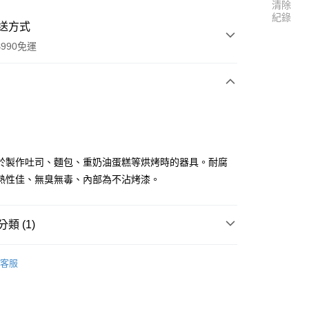
清除
紀錄
送方式
990免運
次付款
付款
於製作吐司、麵包、重奶油蛋糕等烘烤時的器具。耐腐
熱性佳、無臭無毒、內部為不沾烤漆。
類 (1)
吐司模／水果條
客服
享後付