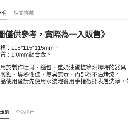
【關於「A
ATM付款
AFTEE
說明
相關推薦
便利好安
１．簡單
２．便利
運送方式
３．安心
圖僅供參考，實際為一入販售》
全家取貨付
【「AFT
5kg
１．於結帳
 : 115*115*115mm。
付」結帳
每筆NT$9
質 : 1.0mm鋁合金。
２．訂單
３．收到繳
付款後全家
／ATM／
適用於製作吐司、麵包、重奶油蛋糕等烘烤時的器具
9.5kg
※ 請注意
耐腐蝕、導熱性佳、無臭無毒、內部為不沾烤漆。
絡購買商品
每筆NT$9
先享後付
產品使用後請先使用水浸泡後用手指戳揉表層洗淨，
※ 交易是
7-11取
。
是否繳費成
5kg
付客戶支
每筆NT$9
【注意事
１．透過由
熱銷
全站排行
付款後7-
交易，需
9.5kg
求債權轉
２．關於
每筆NT$9