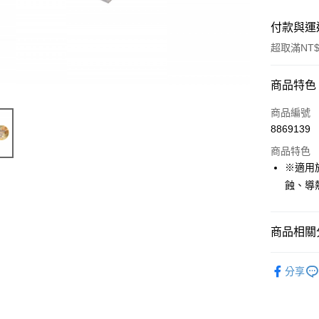
付款與運
超取滿NT$
付款方式
商品特色
信用卡一
商品編號
8869139
超商取貨
商品特色
LINE Pay
※適用
蝕、導
Apple Pay
街口支付
商品相關分
悠遊付
烘焙模具
全盈+PAY
分享
AFTEE先
相關說明