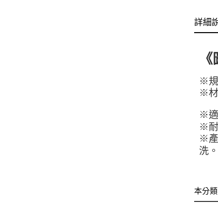
詳細
《
※規格
※材
※
※
※
洗
本分類