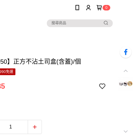
0
050】正方不沾土司盒(含蓋)/個
990免運
85