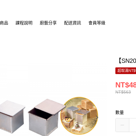
商品
課程說明
廚藝分享
配送資訊
會員等級
【SN2
超取滿NT$
NT$4
NT$563
數量