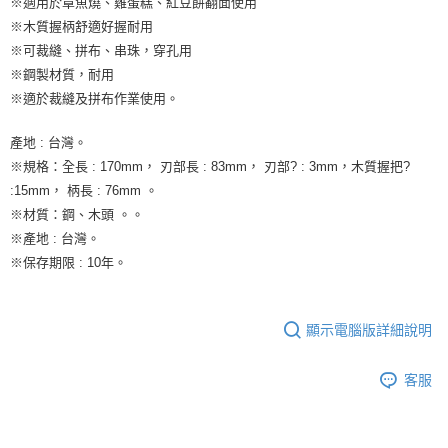
※適用於章魚燒、雞蛋糕、紅豆餅翻面使用
9.5kg
ATM／網路銀行／等多元方式進行付款，方視為交易完成。
※木質握柄舒適好握耐用
※ 請注意：結帳手續完成當下不需立刻繳費，但若您需要取消訂單，請聯絡
每筆NT$90，滿NT$990(含以上)免運費
購買商品的店家。未經商家同意取消之訂單仍視為有效，需透過AFTEE先享
※可裁縫、拼布、串珠，穿孔用
後付繳納相關費用。
7-11取貨付款-重量限制含紙箱10kg，請控制商品重量在9~9.5
※鋼製材質，耐用
※ 交易是否成功請以「AFTEE先享後付 」之結帳頁面顯示為準，若有關於
kg
※適於裁縫及拼布作業使用。
是否繳費成功／繳費後需取消欲退款等相關疑問，請聯繫「AFTEE先享後付
客戶支援中心」
https://netprotections.freshdesk.com/support/home
每筆NT$90，滿NT$990(含以上)免運費
產地 : 台灣。
【注意事項】
付款後7-11取貨-重量限制含紙箱10kg，請控制商品重量在9~
※規格：全長 : 170mm， 刃部長 : 83mm， 刃部? : 3mm，木質握把?
１．透過由恩沛科技股份有限公司提供之「AFTEE先享後付」服務完成之交
9.5kg
:15mm， 柄長 : 76mm 。
易，需依本服務之必要範圍內提供個人資料，並將交易相關給付款項請求債
權轉讓予恩沛科技股份有限公司。
每筆NT$90，滿NT$990(含以上)免運費
※材質：鋼、木頭 。。
２．關於個人資料處理事宜，請瀏覽以下網址：
※產地 : 台灣。
https://aftee.tw/terms/#terms3
宅配-新竹物流
※保存期限 : 10年。
３．未成年的使用者請事先徵得法定代理人或監護人之同意方可使用
每筆NT$150，滿NT$2,000(含以上)免運費
「AFTEE先享後付」，若未經同意申辦者引起之損失，本公司不負相關責
任。
離島客戶-中華郵政
４．使用「AFTEE先享後付」時，將依據個別帳號之用戶狀況，依本公司即
顯示電腦版詳細說明
時審查核予不同之上限額度；若仍有額度不足之情形，本公司將視審查結果
每筆NT$120，滿NT$2,000(含以上)免運費
請求用戶進行身份認證。
５．嚴禁一人註冊多個帳號或使用他人資訊註冊。若發現惡意使用之情形，
客服
恩沛科技股份有限公司將有權停止該用戶之使用額度並採取法律行動。