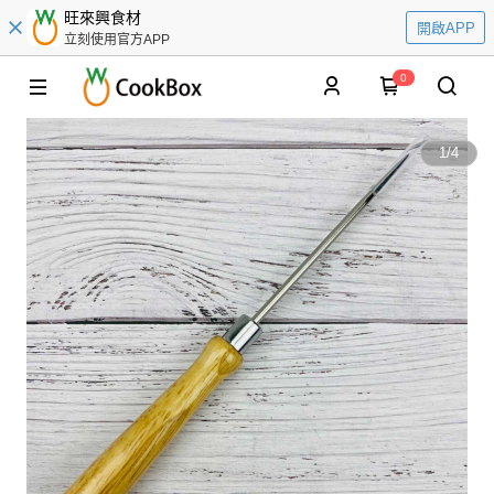
旺來興食材
開啟APP
立刻使用官方APP
0
1
/
4