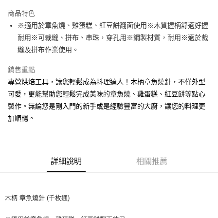
LINE Pay
商品特色
Apple Pay
※適用於章魚燒、雞蛋糕、紅豆餅翻面使用※木質握柄舒適好握
耐用※可裁縫、拼布、串珠，穿孔用※鋼製材質，耐用※適於裁
街口支付
縫及拼布作業使用。
悠遊付
銷售重點
全盈+PAY
專營烘焙工具，讓您輕鬆成為料理達人！木柄章魚燒針，不僅外型
可愛，更能幫助您輕鬆完成美味的章魚燒、雞蛋糕、紅豆餅等點心
AFTEE先享後付
製作。無論您是剛入門的新手或是經驗豐富的大廚，讓您的料理更
相關說明
加順暢。
【關於「AFTEE先享後付」】
ATM付款
AFTEE先享後付是「在收到商品之後才付款」的支付方式。 讓您購物簡單
便利好安心！
１．簡單：不需註冊會員、不需綁卡、不需儲值。
運送方式
２．便利：只要手機號碼，簡訊認證，即可結帳。
詳細說明
相關推薦
３．安心：先確認商品／服務後，再付款。
全家取貨付款-重量限制含紙箱10kg，請控制商品重量在9~9.5
kg
【「AFTEE先享後付」結帳流程】
１．於結帳方式選擇「AFTEE先享後付」後，將跳轉至「AFTEE先享後付」
每筆NT$90，滿NT$990(含以上)免運費
結帳頁面，進行簡訊認證並確認金額後，即可完成結帳。
木柄 章魚燒針 (千枚通)
２．訂單成立數日內，您將收到繳費通知簡訊。
付款後全家取貨-重量限制含紙箱10kg，請控制商品重量在9~
３．收到繳費通知簡訊後14天內，點擊此簡訊中的連結，可透過四大超商／